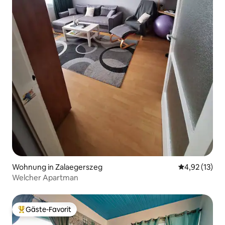
Wohnung in Zalaegerszeg
Durchschnitt
4,92 (13)
Welcher Apartman
Gäste-Favorit
Beliebter Gäste-Favorit.