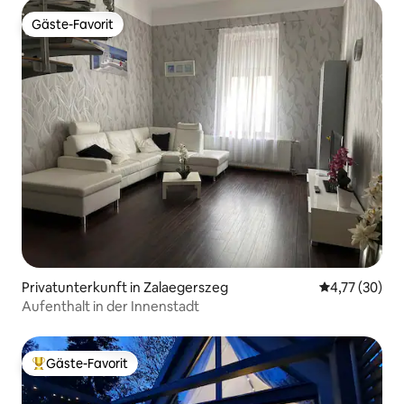
Gäste-Favorit
Gäste-Favorit
Privatunterkunft in Zalaegerszeg
Durchschnitt
4,77 (30)
Aufenthalt in der Innenstadt
Gäste-Favorit
Beliebter Gäste-Favorit.