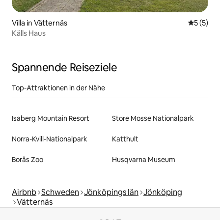
Villa in Vätternäs
Durchsch
5 (5)
Källs Haus
Spannende Reiseziele
Top-Attraktionen in der Nähe
Isaberg Mountain Resort
Store Mosse Nationalpark
Norra-Kvill-Nationalpark
Katthult
Borås Zoo
Husqvarna Museum
Airbnb
Schweden
Jönköpings län
Jönköping
Vätternäs