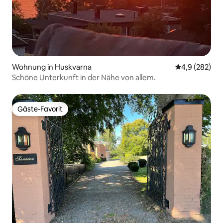
Wohnung in Huskvarna
Durchschnittl
4,9 (282)
Schöne Unterkunft in der Nähe von allem.
Gäste-Favorit
Gäste-Favorit