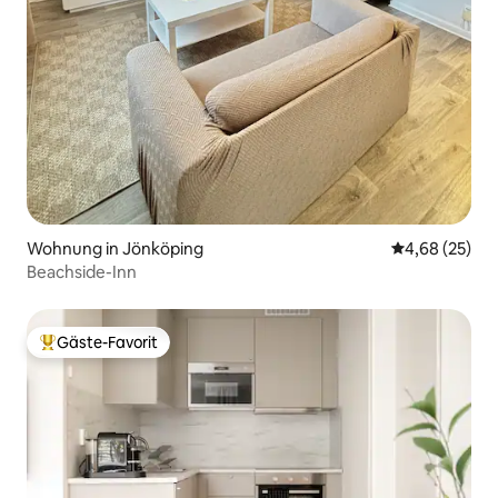
Wohnung in Jönköping
Durchschnittl
4,68 (25)
Beachside-Inn
Gäste-Favorit
Beliebter Gäste-Favorit.