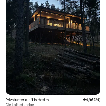
Privatunterkunft in Hestra
Durchschnittl
4,96 (24)
Die Lofted Lodge