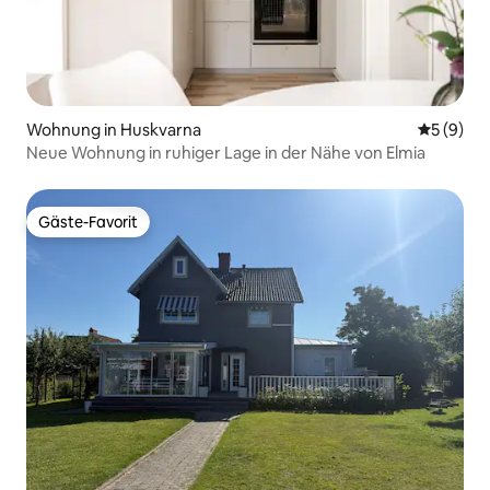
Wohnung in Huskvarna
Durchschn
5 (9)
Neue Wohnung in ruhiger Lage in der Nähe von Elmia
Gäste-Favorit
Gäste-Favorit