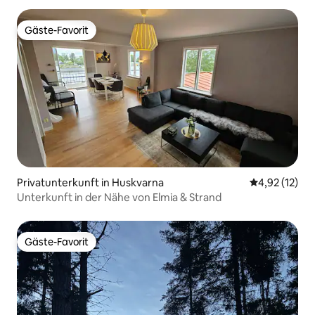
Gäste-Favorit
Gäste-Favorit
Privatunterkunft in Huskvarna
Durchschnitt
4,92 (12)
Unterkunft in der Nähe von Elmia & Strand
Gäste-Favorit
Gäste-Favorit