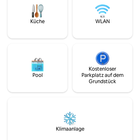
einer Toilette mit einer Dusche, einem
Bus oder der Bahn 
Schlafzimmer mit einem Doppelbett
etwa 5 Gehminuten
und einem Schlafloft mit zwei
entfernt. Nur we
Einzelbetten. Vor deiner Ankunft
Küche
WLAN
Zentrum von Husk
werden die Betten entsprechend der
Anzahl der Gäste gemacht. Willkommen
in Rosenlundsstugan – einem modernen
Ferienhaus in vertrauter Umgebung!
Kostenloser
Pool
Parkplatz auf dem
Grundstück
Klimaanlage