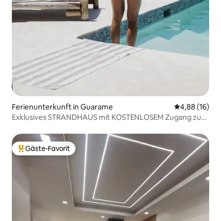
Ferienunterkunft in Guarame
Durchschnitt
4,88 (16)
Exklusives STRANDHAUS mit KOSTENLOSEM Zugang zum
BEACH CLUB
Gäste-Favorit
Beliebter Gäste-Favorit.