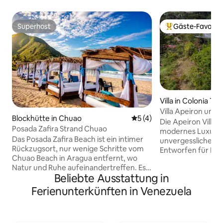
Superhost
Gäste-Favorit
Superhost
Beliebter Gäste-F
Villa in Colonia Tov
Villa Apeiron und 
Blockhütte in Chuao
Durchschnittliche Bewertu
5 (4)
Die Apeiron Villa i
Posada Zafira Strand Chuao
modernes Luxusjuw
Das Posada Zafira Beach ist ein intimer
unvergessliches U
Rückzugsort, nur wenige Schritte vom
Entworfen für Fami
Chuao Beach in Aragua entfernt, wo
moderne Eleganz 
Natur und Ruhe aufeinandertreffen. Es
des kühlen Klimas,
Beliebte Ausstattung in
verfügt über 2 separate Zimmer, jedes
Entspannen. Genieße den
mit einem eigenen Bad und einem
Panoramablick auf
Ferienunterkünften in Venezuela
eigenen Eingang, der für Ruhe und
Colonia Tovar von
Privatsphäre ausgelegt ist. Der Preis gilt
anspruchsvollen Interi
für 2 Personen, mit einer maximalen
nach der Ruhe von