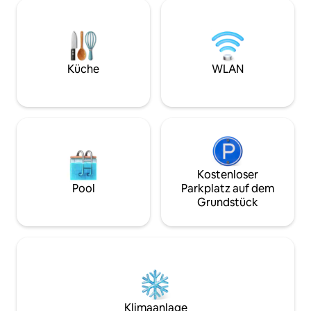
Kapazität von bis zu 5 Gästen. 👉
Architektur, die k
Zusätzliche Person: 20 $ pro Nacht.
die lebendige Kult
Handwerkliches Design, Meeresbrise,
Es ist ein exklusiv
Hängematten und Freiflächen, um sich
idyllischen Umge
zu entspannen und die Karibsammen
mit dem Wesentlichen zu erleben 🌿🌊
Küche
WLAN
Kostenloser
Pool
Parkplatz auf dem
Grundstück
Klimaanlage