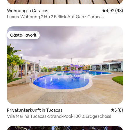
Wohnung in Caracas
Durchschnittl
4,92 (93)
Luxus-Wohnung 2 H +2 B Blick Auf Ganz Caracas
Gäste-Favorit
Gäste-Favorit
Privatunterkunft in Tucacas
Durchschn
5 (8)
Villa Marina Tucacas•Strand•Pool•100 % Erdgeschoss