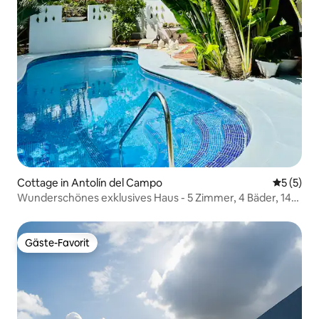
Cottage in Antolín del Campo
Durchsch
5 (5)
Wunderschönes exklusives Haus - 5 Zimmer, 4 Bäder, 14
Erwachsene
Gäste-Favorit
Gäste-Favorit