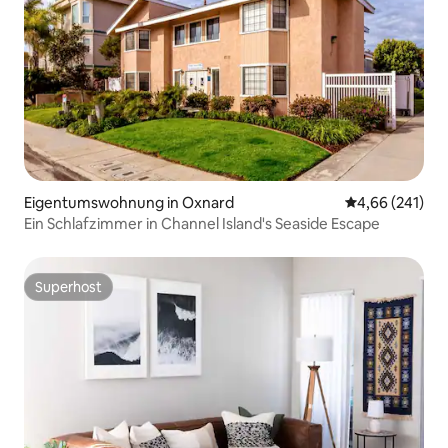
Eigentumswohnung in Oxnard
Durchschnittli
4,66 (241)
Ein Schlafzimmer in Channel Island's Seaside Escape
Superhost
Superhost