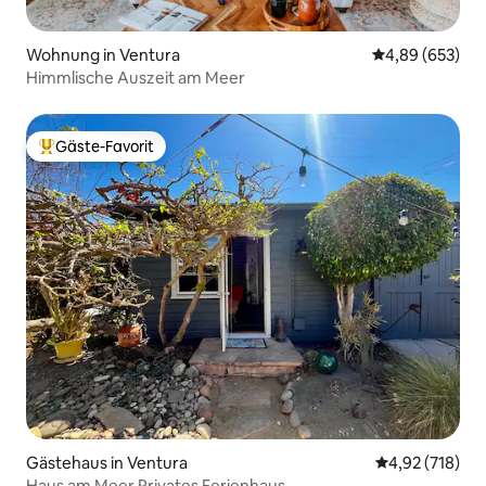
Wohnung in Ventura
Durchschnittli
4,89 (653)
Himmlische Auszeit am Meer
Gäste-Favorit
Beliebter Gäste-Favorit.
Gästehaus in Ventura
Durchschnittl
4,92 (718)
Haus am Meer Privates Ferienhaus