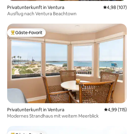
Privatunterkunft in Ventura
Durchschnittli
4,98 (107)
Ausflug nach Ventura Beachtown
Gäste-Favorit
Beliebter Gäste-Favorit.
Privatunterkunft in Ventura
Durchschnittl
4,99 (115)
Modernes Strandhaus mit weitem Meerblick