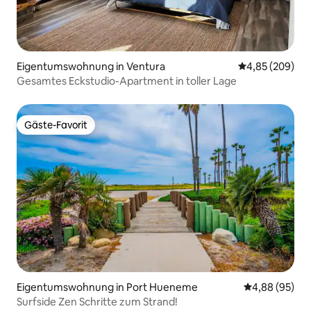
Eigentumswohnung in Ventura
Durchschnittli
4,85 (209)
Gesamtes Eckstudio-Apartment in toller Lage
Gäste-Favorit
Gäste-Favorit
Eigentumswohnung in Port Hueneme
Durchschnittl
4,88 (95)
Surfside Zen Schritte zum Strand!