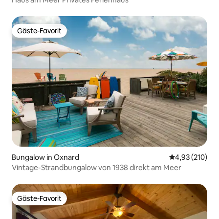
Gäste-Favorit
Gäste-Favorit
Bungalow in Oxnard
Durchschnittl
4,93 (210)
Vintage-Strandbungalow von 1938 direkt am Meer
Gäste-Favorit
Gäste-Favorit