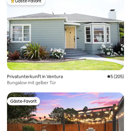
Gäste-Favorit
Beliebter Gäste-Favorit.
Privatunterkunft in Ventura
Durchschnit
5 (205)
Bungalow mit gelber Tür
Gäste-Favorit
Gäste-Favorit