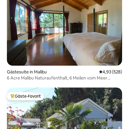
Gästesuite in Malibu
Durchschnittli
4,93 (528)
6 Acre Malibu Naturaufenthalt, 6 Meilen vom Meer
entfernt!
Gäste-Favorit
Beliebter Gäste-Favorit.