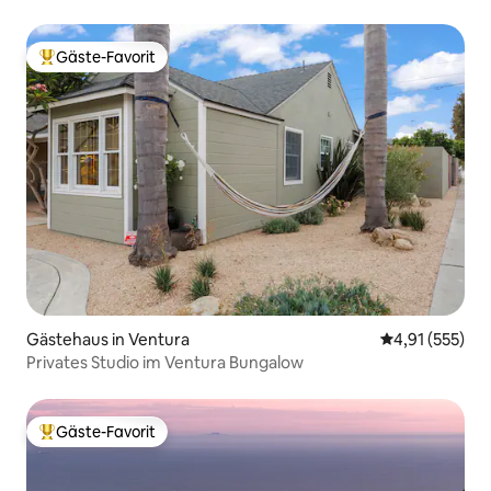
Gäste-Favorit
Beliebter Gäste-Favorit.
Gästehaus in Ventura
Durchschnittl
4,91 (555)
Privates Studio im Ventura Bungalow
Gäste-Favorit
Beliebter Gäste-Favorit.