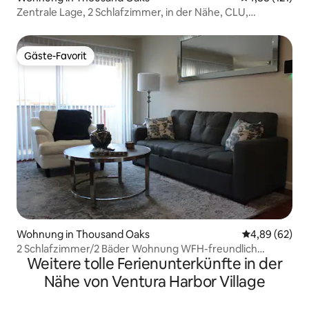
Zentrale Lage, 2 Schlafzimmer, in der Nähe, CLU,
Proactive Sports
Gäste-Favorit
Gäste-Favorit
Wohnung in Thousand Oaks
Durchschnittl
4,89 (62)
2 Schlafzimmer/2 Bäder Wohnung WFH-freundlich
Weitere tolle Ferienunterkünfte in der
Kingsize-Betten!
Nähe von Ventura Harbor Village