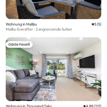
Wohnung in Malibu
Durchsch
5 (5)
Malibu Everafter - 2 angrenzende Suiten
Gäste-Favorit
Gäste-Favorit
Wohnung in Thousand Oaks
Durchschnittl
4,88 (121)