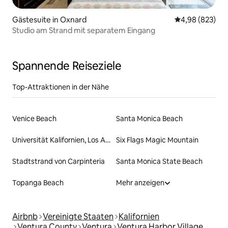
Gästesuite in Oxnard
Durchschnittli
4,98 (823)
Studio am Strand mit separatem Eingang
Spannende Reiseziele
Top-Attraktionen in der Nähe
Venice Beach
Santa Monica Beach
Universität Kalifornien, Los Angeles
Six Flags Magic Mountain
Stadtstrand von Carpinteria
Santa Monica State Beach
Topanga Beach
Mehr anzeigen
Airbnb
Vereinigte Staaten
Kalifornien
Ventura County
Ventura
Ventura Harbor Village