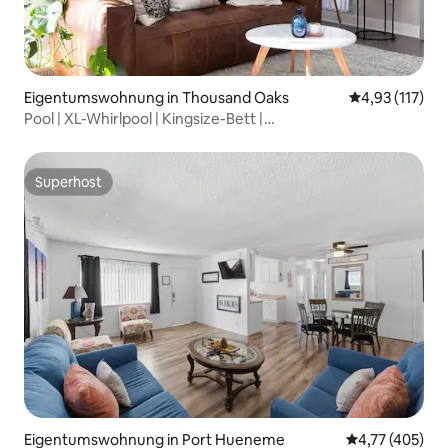
Eigentumswohnung in Thousand Oaks
Durchschnittl
4,93 (117)
Pool | XL-Whirlpool | Kingsize-Bett |
Waschmaschine/Trockner | Arbeitsbereich
Superhost
Superhost
Eigentumswohnung in Port Hueneme
Durchschnittl
4,77 (405)