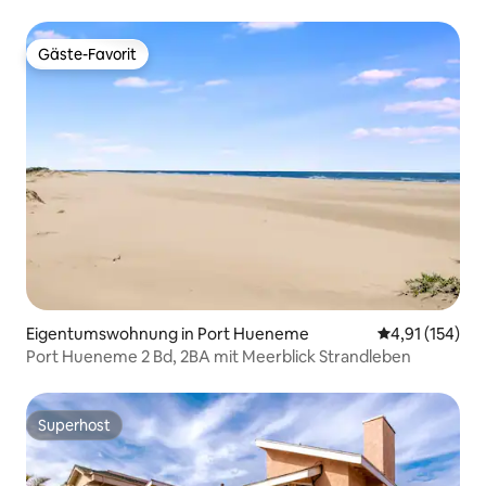
Gäste-Favorit
Gäste-Favorit
Eigentumswohnung in Port Hueneme
Durchschnittl
4,91 (154)
Port Hueneme 2 Bd, 2BA mit Meerblick Strandleben
Superhost
Superhost