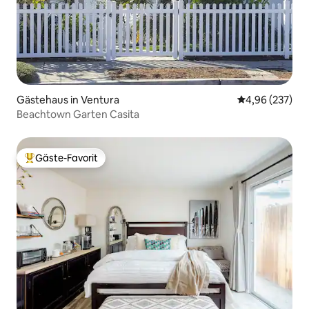
Gästehaus in Ventura
Durchschnittli
4,96 (237)
Beachtown Garten Casita
Gäste-Favorit
Beliebter Gäste-Favorit.