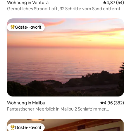
Wohnung in Ventura
Durchschnittl
4,87 (54)
Gemütliches Strand-Loft, 32 Schritte vom Sand entfernt,
keine Gebühr für Gäste!
Gäste-Favorit
Beliebter Gäste-Favorit.
Wohnung in Malibu
Durchschnittli
4,96 (382)
Fantastischer Meerblick in Malibu 2 Schlafzimmer
Kurzurlaub
Gäste-Favorit
Beliebter Gäste-Favorit.