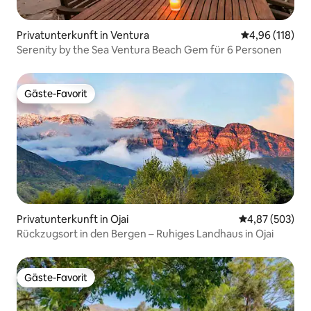
Privatunterkunft in Ventura
Durchschnittl
4,96 (118)
Serenity by the Sea Ventura Beach Gem für 6 Personen
Gäste-Favorit
Gäste-Favorit
Privatunterkunft in Ojai
Durchschnittli
4,87 (503)
Rückzugsort in den Bergen – Ruhiges Landhaus in Ojai
Gäste-Favorit
Gäste-Favorit