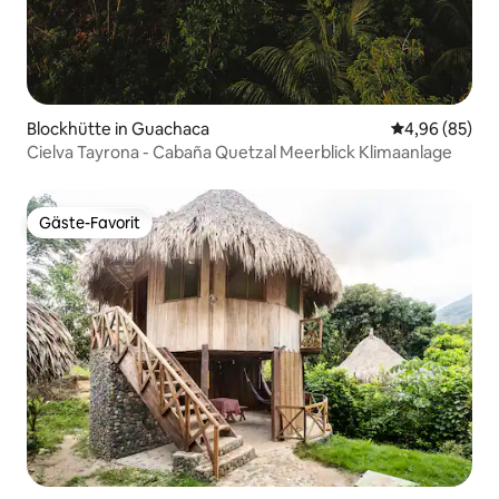
Blockhütte in Guachaca
Durchschnittl
4,96 (85)
Cielva Tayrona - Cabaña Quetzal Meerblick Klimaanlage
Gäste-Favorit
Gäste-Favorit