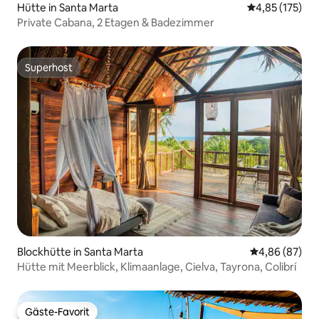
Hütte in Santa Marta
Durchschnittl
4,85 (175)
Private Cabana, 2 Etagen & Badezimmer
Superhost
Superhost
Blockhütte in Santa Marta
Durchschnittl
4,86 (87)
Hütte mit Meerblick, Klimaanlage, Cielva, Tayrona, Colibrí
Gäste-Favorit
Gäste-Favorit