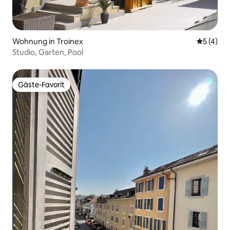
Wohnung in Troinex
Durchsch
5 (4)
Studio, Garten, Pool
Gäste-Favorit
Gäste-Favorit