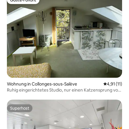
Gäste-Favorit
Gäste-Favorit
Wohnung in Collonges-sous-Salève
Durchschnitt
4,91 (11)
Ruhig eingerichtetes Studio, nur einen Katzensprung von
Genf entfernt
Superhost
Superhost