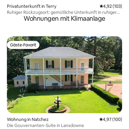
Privatunterkunft in Terry
Durchschnittl
4,92 (103)
Ruhiger Rückzugsort: gemütliche Unterkunft in ruhiger
Wohnungen mit Klimaanlage
Nachbarschaft
Gäste-Favorit
Gäste-Favorit
Wohnung in Natchez
Durchschnittli
4,97 (100)
Die Gouvernanten-Suite in Lansdowne