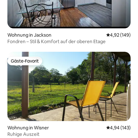
Wohnung in Jackson
Durchschnittli
4,92 (149)
Fondren – Stil & Komfort auf der oberen Etage
Gäste-Favorit
Gäste-Favorit
Wohnung in Wisner
Durchschnittli
4,94 (143)
Ruhige Auszeit