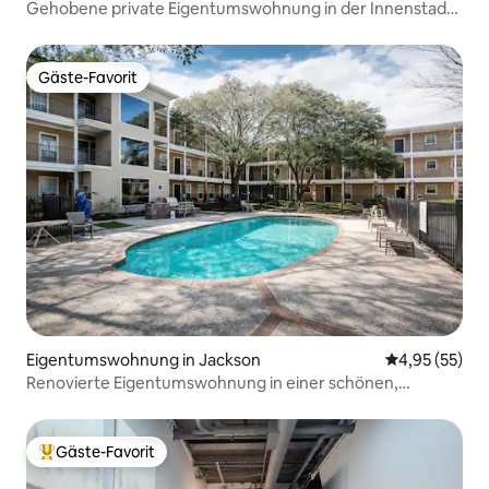
Gehobene private Eigentumswohnung in der Innenstadt
von Vicksburg!
Gäste-Favorit
Gäste-Favorit
Eigentumswohnung in Jackson
Durchschnitt
4,95 (55)
Renovierte Eigentumswohnung in einer schönen,
bewachten Wohnanlage
Gäste-Favorit
Beliebter Gäste-Favorit.