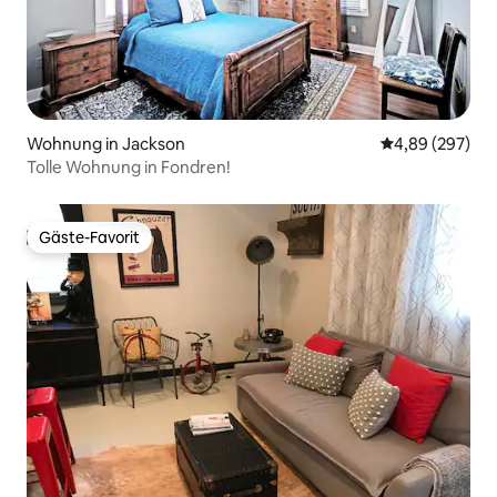
Wohnung in Jackson
Durchschnittli
4,89 (297)
Tolle Wohnung in Fondren!
Gäste-Favorit
Gäste-Favorit