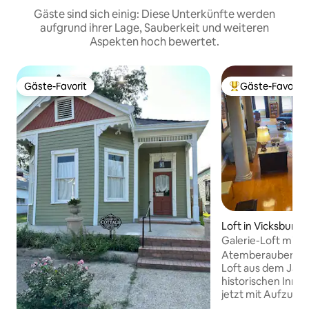
Gäste sind sich einig: Diese Unterkünfte werden
aufgrund ihrer Lage, Sauberkeit und weiteren
Aspekten hoch bewertet.
Gäste-Favorit
Gäste-Favorit
Gäste-Favorit
Beliebter Gäste-F
Loft in Vicksburg
Galerie-Loft mit 
Aufzug
Atemberaubend r
Loft aus dem Jahr
historischen Inne
jetzt mit Aufzug! Ein gut ausgestatteter
Raum mit „Wow-Fak