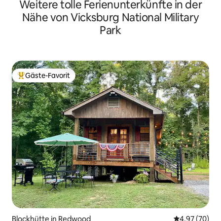
Weitere tolle Ferienunterkünfte in der
Nähe von Vicksburg National Military
Park
Gäste-Favorit
Beliebter Gäste-Favorit.
Blockhütte in Redwood
Durchschnittl
4,97 (70)