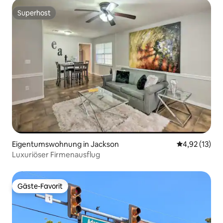
Superhost
Superhost
Eigentumswohnung in Jackson
Durchschnitt
4,92 (13)
Luxuriöser Firmenausflug
Gäste-Favorit
Gäste-Favorit