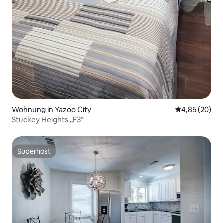
Wohnung in Yazoo City
Durchschnittl
4,85 (20)
Stuckey Heights „F3“
Superhost
Superhost