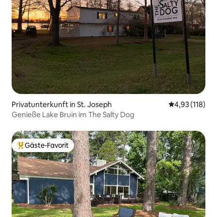
Privatunterkunft in St. Joseph
Durchschnittl
4,93 (118)
Genieße Lake Bruin im The Salty Dog
Gäste-Favorit
Beliebter Gäste-Favorit.