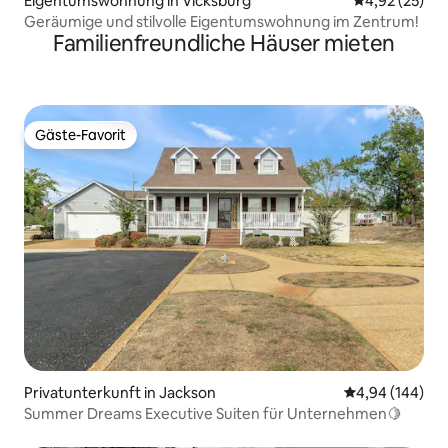
Eigentumswohnung in Vicksburg
Durchschnitt
4,92 (25)
Geräumige und stilvolle Eigentumswohnung im Zentrum!
Familienfreundliche Häuser mieten
Gäste-Favorit
Gäste-Favorit
Privatunterkunft in Jackson
Durchschnittli
4,94 (144)
Summer Dreams Executive Suiten für Unternehmen🍋