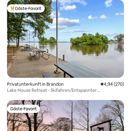
Gäste-Favorit
Beliebter Gäste-Favorit.
Privatunterkunft in Brandon
Durchschnittli
4,94 (270)
Lake House Retreat - Skifahren/Entspannter
Brandon/Jackson
Gäste-Favorit
Gäste-Favorit