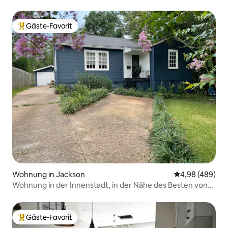
Gäste-Favorit
Beliebter Gäste-Favorit.
Wohnung in Jackson
Durchschnittli
4,98 (489)
Wohnung in der Innenstadt, in der Nähe des Besten von
Jackson
Gäste-Favorit
Beliebter Gäste-Favorit.