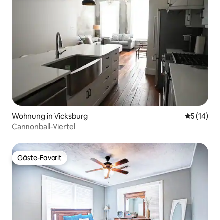
Wohnung in Vicksburg
Durchschn
5 (14)
Cannonball-Viertel
Gäste-Favorit
Gäste-Favorit