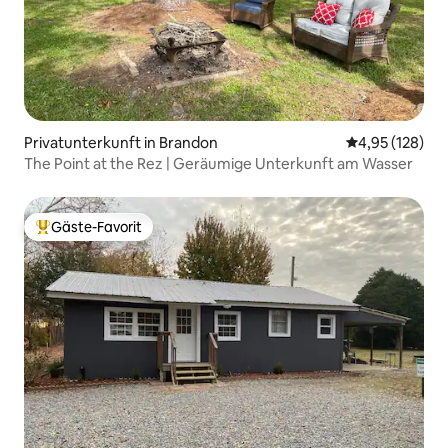
Privatunterkunft in Brandon
Durchschnittl
4,95 (128)
The Point at the Rez | Geräumige Unterkunft am Wasser
Gäste-Favorit
Beliebter Gäste-Favorit.