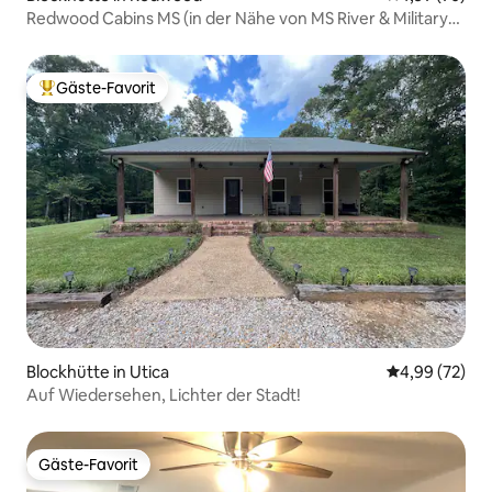
Redwood Cabins MS (in der Nähe von MS River & Military
Park)
Gäste-Favorit
Beliebter Gäste-Favorit.
Blockhütte in Utica
Durchschnittl
4,99 (72)
Auf Wiedersehen, Lichter der Stadt!
Gäste-Favorit
Gäste-Favorit