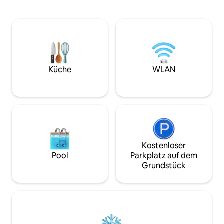
Opernhaus und dem Munch-Museum,
Küchentheke ist zi
mit einem Balkon und einer
aber über eine In
Dachterrasse mit herrlichem Blick auf
einen Backofen. Die Wohnung ist für ein
die Skyline🌇 🛗 Elevator-Zugang 💨
bis zwei Personen 
Einfacher eigenständiger Check-in 🪟
der Nähe von Wand
Verdunkelungsvorhänge in jedem
sein möchten. Sc
Zimmer für einen erholsamen Schlaf ✨
für Spaziergänge i
Unser kleines Osloer Zuhause, das von
Gleichzeitig nur 
Küche
WLAN
Alex & Anja gehostet wird — gemütlich,
Stadtzentrum von
stilvoll, perfekt gelegen. Entspanne dich
Restaurants entfe
und genieße das Stadtleben
Kostenloser
Pool
Parkplatz auf dem
Grundstück