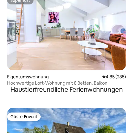
Superhost
Superhost
Eigentumswohnung
Durchschnittli
4,85 (285)
Hochwertige Loft-Wohnung mit 8 Betten. Balkon
Haustierfreundliche Ferienwohnungen
Gäste-Favorit
Gäste-Favorit