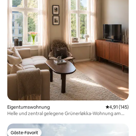
Eigentumswohnung
Durchschnittl
4,91 (145)
Helle und zentral gelegene Grünerløkka-Wohnung am
Park
Gäste-Favorit
Gäste-Favorit