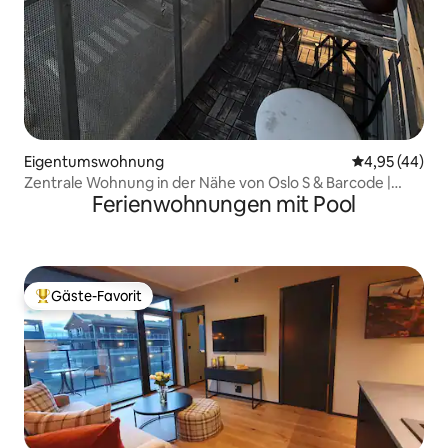
Eigentumswohnung
Durchschnittl
4,95 (44)
Zentrale Wohnung in der Nähe von Oslo S & Barcode |
Ferienwohnungen mit Pool
WLAN
Gäste-Favorit
Beliebter Gäste-Favorit.