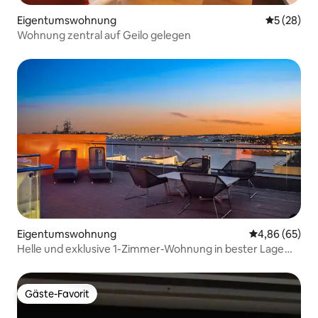
Eigentumswohnung
Durchschni
5 (28)
Wohnung zentral auf Geilo gelegen
Eigentumswohnung
Durchschnittl
4,86 (65)
Helle und exklusive 1-Zimmer-Wohnung in bester Lage
mit Meerblick
Gäste-Favorit
Gäste-Favorit