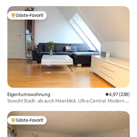
Gäste-Favorit
Beliebter Gäste-Favorit.
Eigentumswohnung
Durchschnittli
4,97 (238)
Sowohl Stadt- als auch Meerblick. Ultra Central. Modern.
Lift.
Gäste-Favorit
Beliebter Gäste-Favorit.