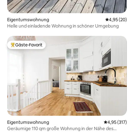
Eigentumswohnung
Durchschnittl
4,95 (20)
Helle und einladende Wohnung in schöner Umgebung
Gäste-Favorit
Beliebter Gäste-Favorit.
Eigentumswohnung
Durchschnittl
4,95 (317)
Geräumige 110 qm große Wohnung in der Nähe des