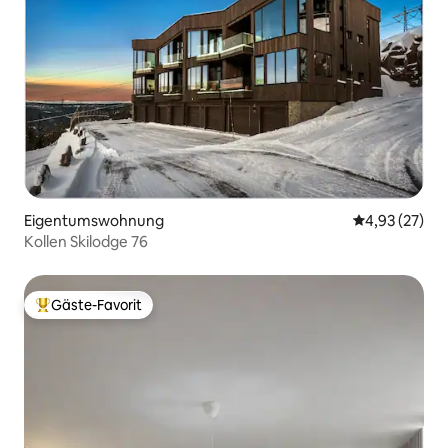
Eigentumswohnung
Durchschnitt
4,93 (27)
Kollen Skilodge 76
Gäste-Favorit
Beliebter Gäste-Favorit.