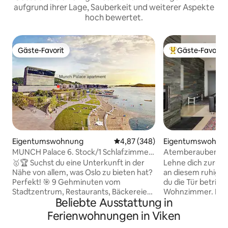
aufgrund ihrer Lage, Sauberkeit und weiterer Aspekte
hoch bewertet.
Gäste-Favorit
Gäste-Favorit
Gäste-Favorit
Beliebter Gäste-F
Eigentumswohnung
Durchschnittliche Bewertung: 4
4,87 (348)
Eigentumswohnu
MUNCH Palace 6. Stock/1 Schlafzimmer
Atemberaubende A
Wohnung Zentrum Balkon Terrasse
der Natur
🥇🏆 Suchst du eine Unterkunft in der
Lehne dich zurück
Nähe von allem, was Oslo zu bieten hat?
an diesem ruhigen, e
Perfekt! 🎯 9 Gehminuten vom
du die Tür betrittst
Stadtzentrum, Restaurants, Bäckereien,
Wohnzimmer. Mit 
Beliebte Ausstattung in
Geschäften und dem Osloer Fjord
Kamin. Ein Sofa u
entfernt. 🌊Genieße das Beste von Oslo
Nimm die Treppe h
Ferienwohnungen in Viken
direkt vor der Haustür. 🗿 Neben dem
Küche und zum Ba