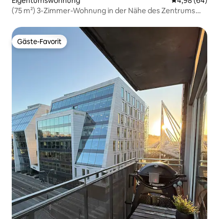
Eigentumswohnung
Durchschnittl
4,98 (64)
(75 m²) 3-Zimmer-Wohnung in der Nähe des Zentrums
von Oslo. Komplett renoviert 2026
Gäste-Favorit
Gäste-Favorit