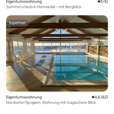
Eigentumswohnung
Durchsch
5 (5)
Sommerurlaub in Hemsedal – mit Bergblick
Superhost
Superhost
Eigentumswohnung
Durchschnitt
4,6 (62)
Nordseter/Sjusjøen, Wohnung mit magischem Blick.