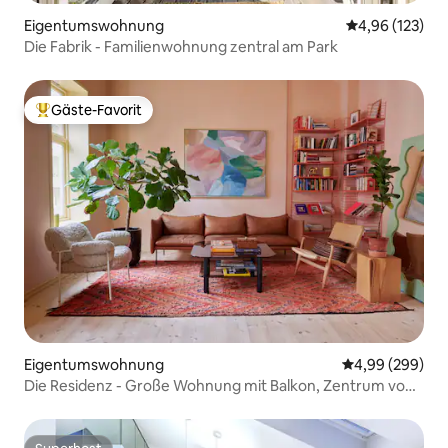
Eigentumswohnung
Durchschnittl
4,96 (123)
Die Fabrik - Familienwohnung zentral am Park
Gäste-Favorit
Beliebter Gäste-Favorit.
Eigentumswohnung
Durchschnittli
4,99 (299)
Die Residenz - Große Wohnung mit Balkon, Zentrum von
Oslo