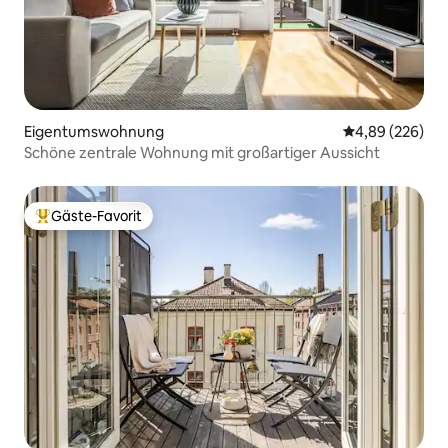
Eigentumswohnung
Durchschnittli
4,89 (226)
Schöne zentrale Wohnung mit großartiger Aussicht
Gäste-Favorit
Beliebter Gäste-Favorit.