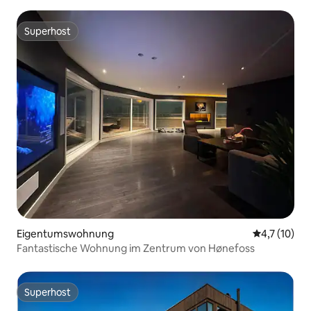
Königspalastes
Superhost
Superhost
Eigentumswohnung
Durchschnit
4,7 (10)
Fantastische Wohnung im Zentrum von Hønefoss
Superhost
Superhost