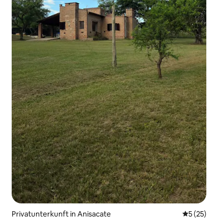
Privatunterkunft in Anisacate
Durchschn
5 (25)