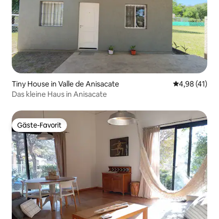
Tiny House in Valle de Anisacate
Durchschnitt
4,98 (41)
Das kleine Haus in Anisacate
Gäste-Favorit
Gäste-Favorit