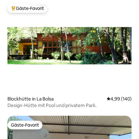
Gäste-Favorit
Beliebter Gäste-Favorit.
Blockhütte in La Bolsa
Durchschnittli
4,99 (140)
Design-Hütte mit Pool und privatem Park.
Gäste-Favorit
Gäste-Favorit