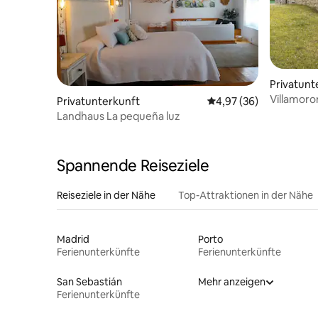
Privatunt
Villamoro
Privatunterkunft
Durchschnittliche Bew
4,97 (36)
Landhaus La pequeña luz
Spannende Reiseziele
Reiseziele in der Nähe
Top-Attraktionen in der Nähe
Madrid
Porto
Ferienunterkünfte
Ferienunterkünfte
San Sebastián
Mehr anzeigen
Ferienunterkünfte