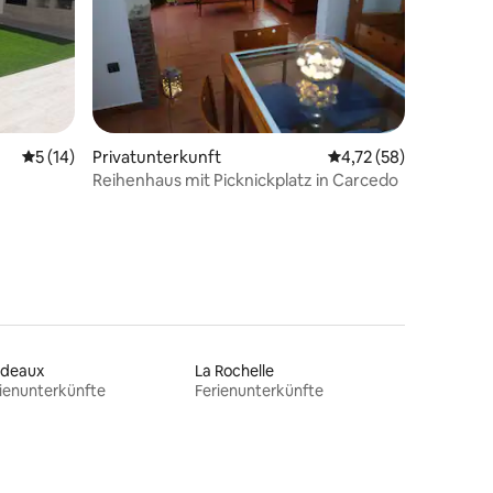
10 Bewertungen
Durchschnittliche Bewertung: 5 von 5, 14 Bewertungen
5 (14)
Privatunterkunft
Durchschnittliche Be
4,72 (58)
Reihenhaus mit Picknickplatz in Carcedo
rdeaux
La Rochelle
ienunterkünfte
Ferienunterkünfte