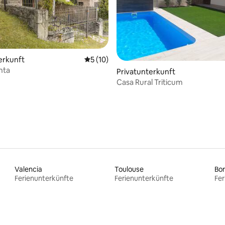
erkunft
Durchschnittliche Bewertung: 5 von 5, 
5 (10)
nta
ertung: 4,97 von 5, 36 Bewertungen
Privatunterkunft
Casa Rural Triticum
Valencia
Toulouse
Bo
Ferienunterkünfte
Ferienunterkünfte
Fer