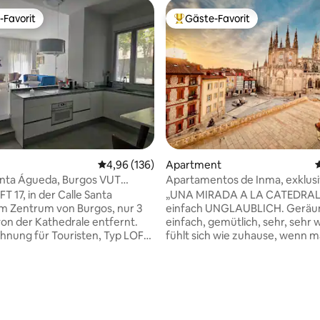
-Favorit
Gäste-Favorit
r Gäste-Favorit.
Beliebter Gäste-Favorit.
rtung: 4,96 von 5, 179 Bewertungen
Durchschnittliche Bewertung: 4,96 von 5, 1
4,96 (136)
Apartment
Santa Águeda, Burgos VUT
Apartamentos de Inma, exklus
Appartement
T 17, in der Calle Santa
„UNA MIRADA A LA CATEDRAL“
m Zentrum von Burgos, nur 3
einfach UNGLAUBLICH. Geräu
on der Kathedrale entfernt.
einfach, gemütlich, sehr, sehr
hnung für Touristen, Typ LOFT.
fühlt sich wie zuhause, wenn m
t aus einem großen
ist. Ganz oben finden wir diese
ich mit Esszimmer und Küche,
imposanten Holzbalken, die sor
ßen Schlafzimmern und zwei
restauriert wurden. Großes
rn. Perfekt, um ein paar Tage
Wohnzimmer mit Schlafsofa,
ngen. Das Loft verfügt über
Schreibtischbereich und Smart
araten Eingang von der Straße,
Balkon wird vom Entspannungs