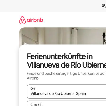
Zu
Inhalten
springen
Ferienunterkünfte in
Villanueva de Río Ubiern
Finde und buche einzigartige Unterkünfte auf
Airbnb
Ort
Wenn Ergebnisse verfügbar sind, navigiere mit d
Check-in