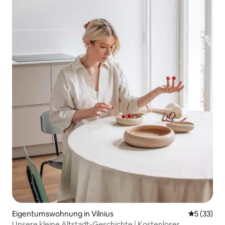
Eigentumswohnung in Vilnius
Durchschn
5 (33)
Unsere kleine Altstadt-Geschichte | Kostenloser