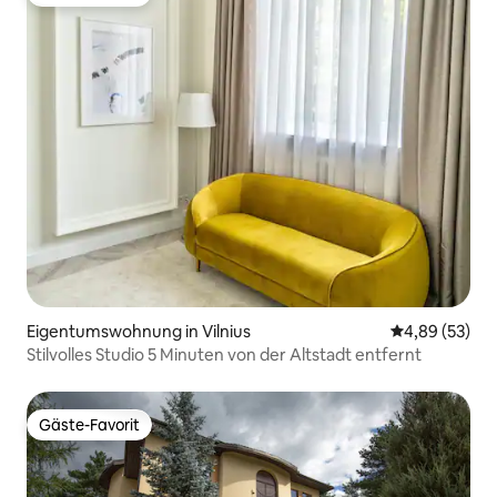
Gäste-Favorit
Eigentumswohnung in Vilnius
Durchschnittl
4,89 (53)
Stilvolles Studio 5 Minuten von der Altstadt entfernt
Gäste-Favorit
Gäste-Favorit