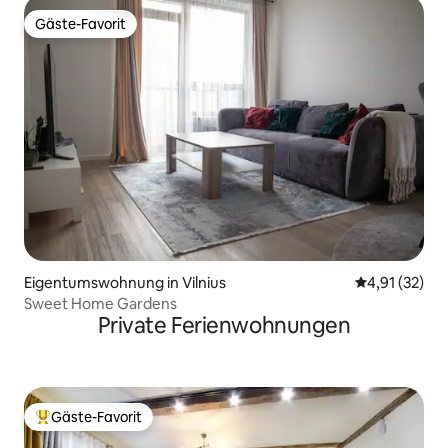
Gäste-Favorit
Gäste-Favorit
Eigentumswohnung in Vilnius
Durchschnitt
4,91 (32)
Sweet Home Gardens
Private Ferienwohnungen
Gäste-Favorit
Beliebter Gäste-Favorit.