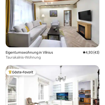
Eigentumswohnung in Vilnius
Durchschnitt
4,93 (43)
Taurakalnis-Wohnung
Gäste-Favorit
Beliebter Gäste-Favorit.