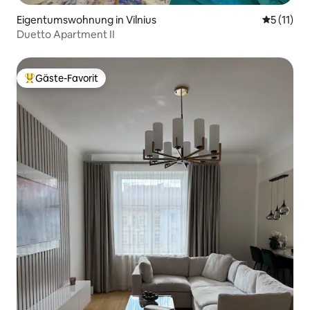
Eigentumswohnung in Vilnius
Durchschn
5 (11)
Duetto Apartment II
Gäste-Favorit
Beliebter Gäste-Favorit.