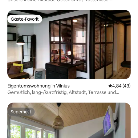
Parkplatz und Balkon
Gäste-Favorit
Gäste-Favorit
Eigentumswohnung in Vilnius
Durchschnittl
4,84 (43)
Gemütlich, lang-/kurzfristig, Altstadt, Terrasse und
Parkplatz
Superhost
Superhost