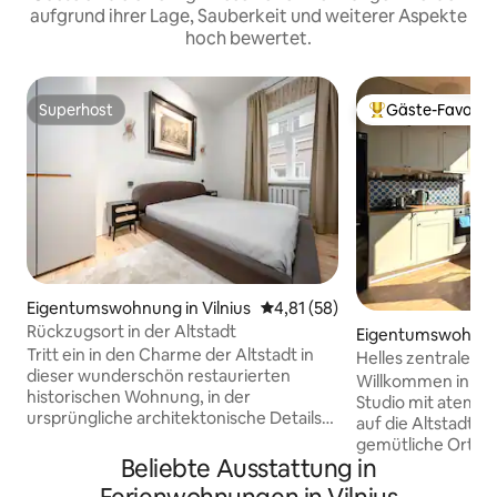
aufgrund ihrer Lage, Sauberkeit und weiterer Aspekte
hoch bewertet.
Superhost
Gäste-Favorit
Superhost
Beliebter Gäste-F
Eigentumswohnung in Vilnius
Durchschnittliche Bewertung: 
4,81 (58)
Rückzugsort in der Altstadt
Eigentumswohnung
Tritt ein in den Charme der Altstadt in
Helles zentrales St
dieser wunderschön restaurierten
Altstadt
Willkommen in e
historischen Wohnung, in der
Studio mit atemb
ursprüngliche architektonische Details
auf die Altstadt von Vil
auf ein warmes, einladendes Dekor
gemütliche Ort ist
treffen. Die Wohnung liegt in einer
Beliebte Ausstattung in
um sicherzustellen,
ruhigen Straße und bietet einen ruhigen
was du für einen 