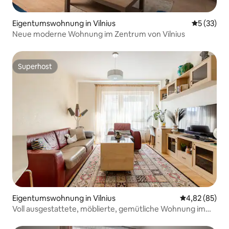
Eigentumswohnung in Vilnius
Durchschn
5 (33)
Neue moderne Wohnung im Zentrum von Vilnius
Superhost
Superhost
Eigentumswohnung in Vilnius
Durchschnittl
4,82 (85)
Voll ausgestattete, möblierte, gemütliche Wohnung im
Zentrum von Vilnius