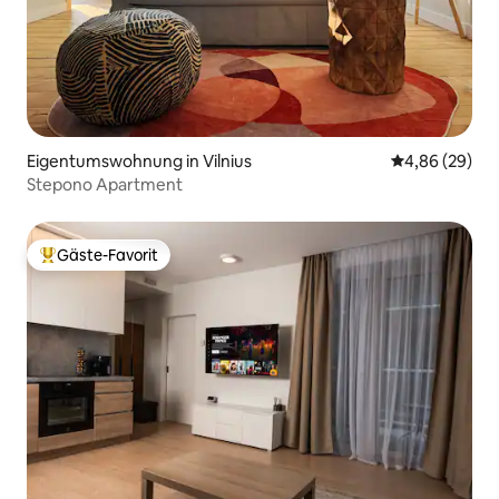
Eigentumswohnung in Vilnius
Durchschnittl
4,86 (29)
Stepono Apartment
Gäste-Favorit
Beliebter Gäste-Favorit.