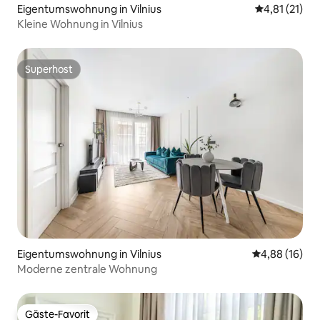
Eigentumswohnung in Vilnius
Durchschnitt
4,81 (21)
Kleine Wohnung in Vilnius
Superhost
Superhost
Eigentumswohnung in Vilnius
Durchschnitt
4,88 (16)
Moderne zentrale Wohnung
Gäste-Favorit