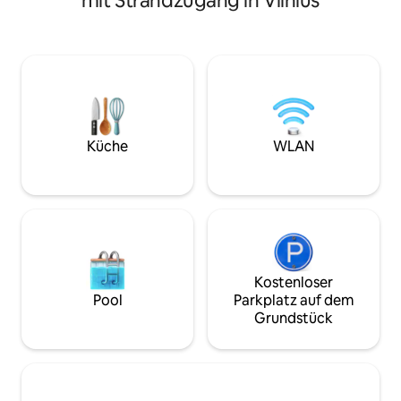
mit Strandzugang in Vilnius
liegt. Bei Bedarf
3 Gehminuten entfernt, um die Stadt
Hochstuhl bereitg
bequem zu erreichen. Genieße ruhige
Gesicherte Parkplä
Spaziergänge, schnelle lokale
der Nähe des Hau
Essenslieferung und eine ruhige, grüne
begrenzte Parkplä
Umgebung. Perfekt für mobiles
des Hauses. Bei B
Arbeiten mit schnellem 300 Mb/s
Rechnung ausgeste
Glasfaser-Internet und einem hellen
und gesicherte Pa
Arbeitsplatz. P.S. Die Wohnung befindet
tägliche Fahren in 
sich in der obersten (5.) Etage ohne
Küche
WLAN
(Fahrradbeleuchtu
Aufzug - genau die richtige Anzahl von
Helm, Korb)
Treppen, um dein tägliches Cardio-
Training auf Kurs zu halten 😄
Kostenloser
Pool
Parkplatz auf dem
Grundstück