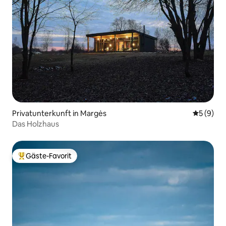
Privatunterkunft in Margės
Durchschn
5 (9)
Das Holzhaus
Gäste-Favorit
Beliebter Gäste-Favorit.