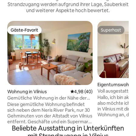
Strandzugang werden aufgrund ihrer Lage, Sauberkeit
und weiterer Aspekte hoch bewertet.
Gäste-Favorit
Superhost
Gäste-Favorit
Superhost
Eigentumswohnung
s
Voll ausgestattete
Wohnung in Vilnius
Durchschnittliche Bewertung: 
4,98 (40)
gemütliche Wohn
Hallo, ich bin akti
Gemütliche Wohnung in der Nähe der
Vilnius
also möchte ich 
Altstadt und der Natur
Diese gemütliche Wohnung befindet
in Vilnius mit dir te
sich neben dem Neris River Park, nur 30
Wohnung an, die g
Gehminuten von der Altstadt von Vilnius
Business Centers,
entfernt. Geschäfte und ein Supermarkt
Gartens Vilnius, d
Beliebte Ausstattung in Unterkünften
sind nur wenige Minuten entfernt, und
Flusses und der g
die öffentlichen Verkehrsmittel sind nur