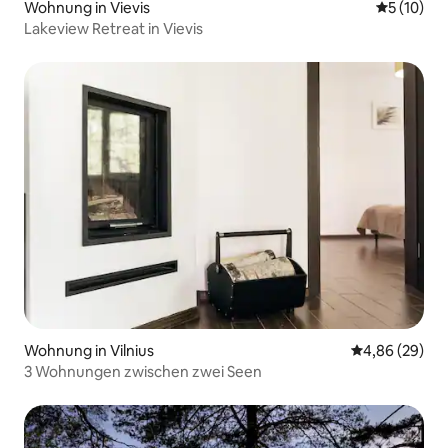
Wohnung in Vievis
Durchschn
5 (10)
Lakeview Retreat in Vievis
Wohnung in Vilnius
Durchschnittl
4,86 (29)
3 Wohnungen zwischen zwei Seen