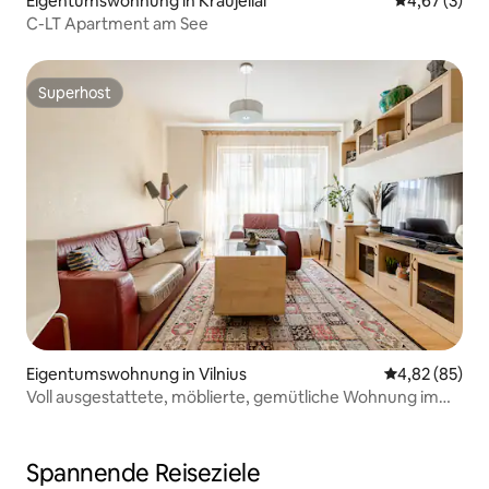
Eigentumswohnung in Kraujeliai
Durchschnit
4,67 (3)
C-LT Apartment am See
Superhost
Superhost
Eigentumswohnung in Vilnius
Durchschnittl
4,82 (85)
Voll ausgestattete, möblierte, gemütliche Wohnung im
Zentrum von Vilnius
Spannende Reiseziele