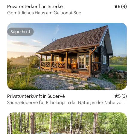
Privatunterkunft in Inturkė
Durchschn
5 (9)
Gemütliches Haus am Galuonai-See
Superhost
Superhost
Privatunterkunft in Sudervė
Durchsch
5 (3)
Sauna Sudervė für Erholung in der Natur, in der Nähe von
Vilnius