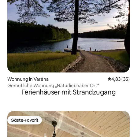
Wohnung in Varėna
Durchschnittl
4,83 (36)
Gemütliche Wohnung „Naturliebhaber Ort“
Ferienhäuser mit Strandzugang
Gäste-Favorit
Gäste-Favorit