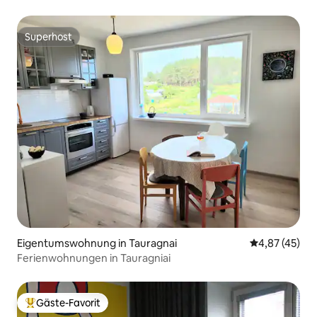
Superhost
Superhost
Eigentumswohnung in Tauragnai
Durchschnitt
4,87 (45)
Ferienwohnungen in Tauragniai
Gäste-Favorit
Beliebter Gäste-Favorit.