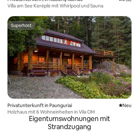
Villa am See Kerėplė mit Whirlpool und Sauna
Superhost
Superhost
Privatunterkunft in Paunguriai
Neue Unt
Neu
Holzhaus mit 6 Wohneinheiten in Vila OM
Eigentumswohnungen mit
Strandzugang