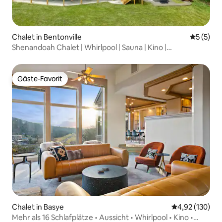
Chalet in Bentonville
Durchsch
5 (5)
Shenandoah Chalet | Whirlpool | Sauna | Kino |
Spielzimmer
Gäste-Favorit
Gäste-Favorit
Chalet in Basye
Durchschnittl
4,92 (130)
Mehr als 16 Schlafplätze • Aussicht • Whirlpool • Kino •