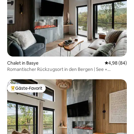
Chalet in Basye
Durchschnittl
4,98 (84)
Romantischer Rückzugsort in den Bergen | See +
Whirlpool bei Exhale
Gäste-Favorit
Beliebter Gäste-Favorit.