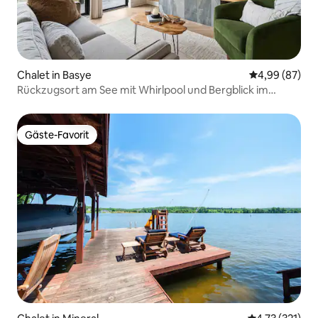
Chalet in Basye
Durchschnittl
4,99 (87)
Rückzugsort am See mit Whirlpool und Bergblick im
Exhale
Gäste-Favorit
Gäste-Favorit