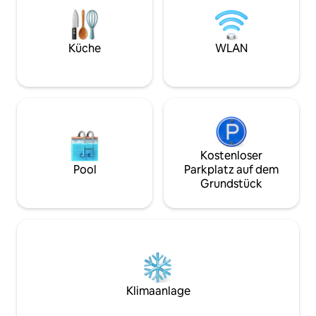
Strecken in der Nähe oder machen Sie
privaten Hektar - Grill - Perfekt fü
es sich einfach gemütlich und genießen
romantischen Kur
Sie die Ruhe. Wir hoffen, dass sich das
ruhigen Rückzugsort. Atme frisch
wie dein zweites Zuhause anfühlt.
genieße die Natur
Küche
WLAN
Erkunde & genieße, Rachael + Jon P.S.
Natur. Termine si
Wir sind hundefreundlich, ohne
zusätzliche Gebühr für Haustiere
Kostenloser
Pool
Parkplatz auf dem
Grundstück
Klimaanlage