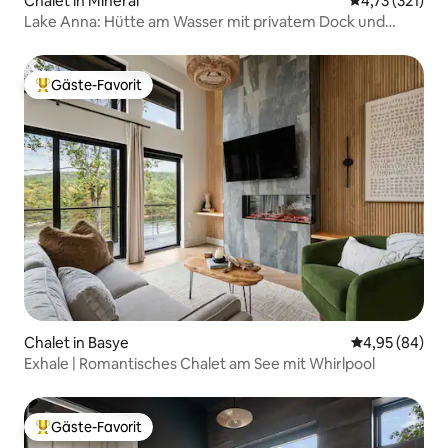
Chalet in Mineral
Durchschnittl
4,73 (321)
Lake Anna: Hütte am Wasser mit privatem Dock und
Aussicht
Gäste-Favorit
Beliebter Gäste-Favorit.
Chalet in Basye
Durchschnittl
4,95 (84)
Exhale | Romantisches Chalet am See mit Whirlpool
Gäste-Favorit
Beliebter Gäste-Favorit.