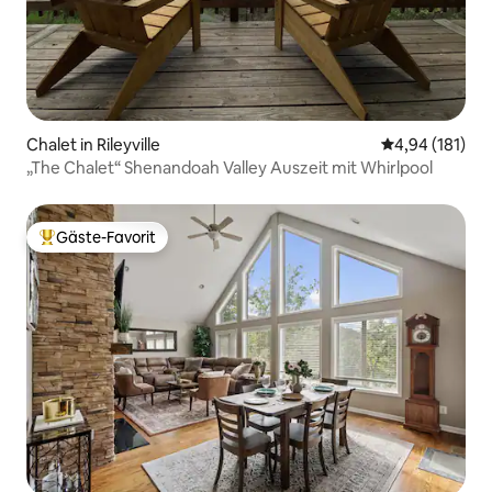
Chalet in Rileyville
Durchschnittl
4,94 (181)
„The Chalet“ Shenandoah Valley Auszeit mit Whirlpool
Gäste-Favorit
Beliebter Gäste-Favorit.