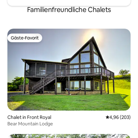
Familienfreundliche Chalets
Gäste-Favorit
Gäste-Favorit
Chalet in Front Royal
Durchschnittli
4,96 (203)
Bear Mountain Lodge