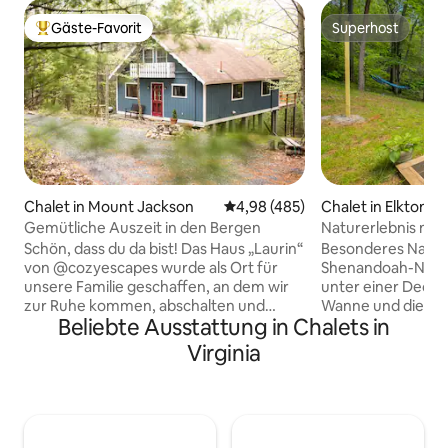
Gäste-Favorit
Superhost
Beliebter Gäste-Favorit.
Superhost
Chalet in Mount Jackson
Durchschnittliche Bewertung: 4
4,98 (485)
Chalet in Elkton
Gemütliche Auszeit in den Bergen
Naturerlebnis mit 
nahe SNP
Schön, dass du da bist! Das Haus „Laurin“
Besonderes Natu
von @cozyescapes wurde als Ort für
Shenandoah-Natio
unsere Familie geschaffen, an dem wir
unter einer Decke,
zur Ruhe kommen, abschalten und
Wanne und die ru
Beliebte Ausstattung in Chalets in
wieder zueinanderfinden können – und
lässt den Tag dahinsch
wir hoffen, dass es sich für euch auch so
Minuten vom Shen
Virginia
anfühlt. Eingebettet in den Wald und mit
und Skyline Drive entfern
einem friedlichen Blick auf die Berge ist
- Privater Whirlpoo
es perfekt für entspannte Morgen,
Genieße das Röst
gemütliche Abende und alles
an der Feuerstell
dazwischen. Erkunden Sie malerische
Sternenhimmel. - Versteckt auf 3