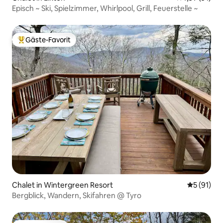
Episch ~ Ski, Spielzimmer, Whirlpool, Grill, Feuerstelle ~
Gäste-Favorit
Beliebter Gäste-Favorit.
Chalet in Wintergreen Resort
Durchschn
5 (91)
Bergblick, Wandern, Skifahren @ Tyro