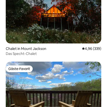
Chalet in Mount Jackson
Durchschnittli
4,96 (339)
Das Specht-Chalet
Gäste-Favorit
Gäste-Favorit