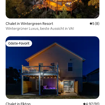
Chalet in Wintergreen Resort
Durchschn
5 (8)
Wintergrüner Luxus, beste Aussicht in VA!
Gäste-Favorit
Gäste-Favorit
Chalet in Elkton
Durchschnitt
4,97 (91)