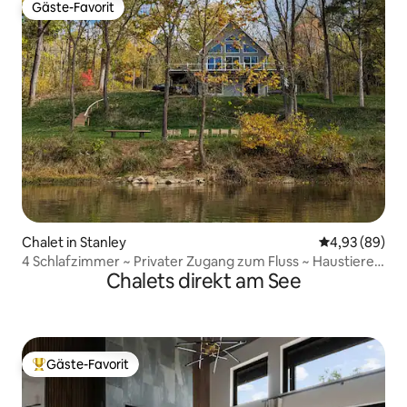
Gäste-Favorit
Gäste-Favorit
Chalet in Stanley
Durchschnittl
4,93 (89)
4 Schlafzimmer ~ Privater Zugang zum Fluss ~ Haustiere ~
Chalets direkt am See
Spielzimmer
Gäste-Favorit
Beliebter Gäste-Favorit.