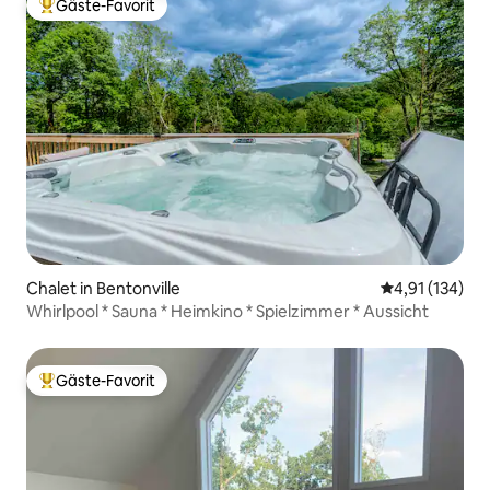
Gäste-Favorit
Beliebter Gäste-Favorit.
Chalet in Bentonville
Durchschnittl
4,91 (134)
Whirlpool * Sauna * Heimkino * Spielzimmer * Aussicht
Gäste-Favorit
Beliebter Gäste-Favorit.