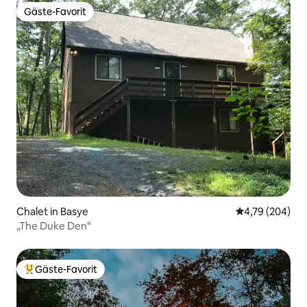
Gäste-Favorit
Gäste-Favorit
Chalet in Basye
Durchschnittli
4,79 (204)
„The Duke Den“
Gäste-Favorit
Beliebter Gäste-Favorit.