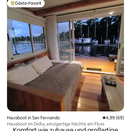
Gäste-Favorit
Beliebter Gäste-Favorit.
Hausboot in San Fernando
Durchschnittl
4,99 (69)
Hausboot im Delta, einzigartige Nächte am Fluss
Komfort wie zuhause und großartige