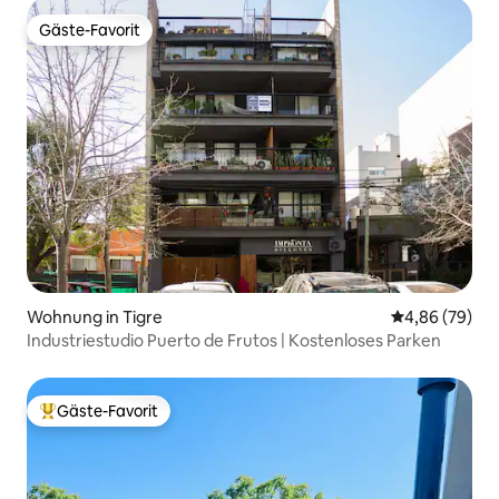
Gäste-Favorit
Gäste-Favorit
Wohnung in Tigre
Durchschnittl
4,86 (79)
Industriestudio Puerto de Frutos | Kostenloses Parken
Gäste-Favorit
Beliebter Gäste-Favorit.