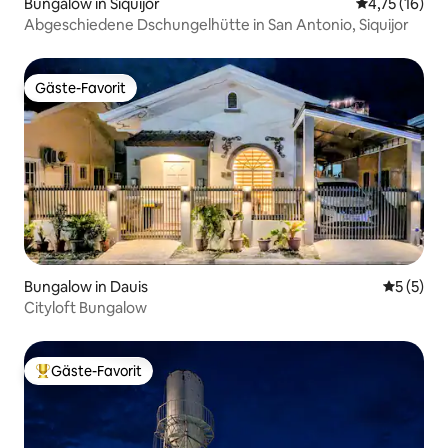
Bungalow in Siquijor
Durchschnitt
4,75 (16)
Abgeschiedene Dschungelhütte in San Antonio, Siquijor
Gäste-Favorit
Gäste-Favorit
Bungalow in Dauis
Durchsch
5 (5)
Cityloft Bungalow
Gäste-Favorit
Beliebter Gäste-Favorit.