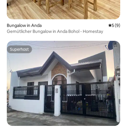
Bungalow in Anda
Durchschn
5 (9)
Gemütlicher Bungalow in Anda Bohol - Homestay
Superhost
Superhost