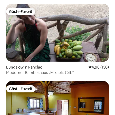
Gäste-Favorit
Gäste-Favorit
Bungalow in Panglao
Durchschnittli
4,98 (130)
Modernes Bambushaus „Mikael's Crib“
Gäste-Favorit
Gäste-Favorit