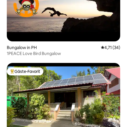
Bungalow in PH
Durchschnitt
4,71 (34)
1PEACE Love Bird Bungalow
Gäste-Favorit
Beliebter Gäste-Favorit.