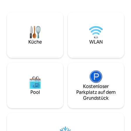
(7-Eleven, 24 Stunden) im Umkreis von
Badezimmer mit 
800 Metern. Weitere Restaurants,
Duschen. WLAN ist rund um die Uhr
Kneipen, Banken, Geldautomaten,
verfügbar. Sieh di
Tauchgeschäfte, Fitnessstudios usw.
und Studio-Serien 
befinden sich am/um den Alona Beach.
Parke dein Auto. Spiele B
ES GIBT KEIN ESSEN IM RESORT SELBST
kochen, Geschirr
ZU KAUFEN!
waschen. Jedes Zimmer bietet Platz für
zwei Gäste. Die 
Küche
WLAN
entsprechend der
Gäste geöffnet.
Kostenloser
Pool
Parkplatz auf dem
Grundstück