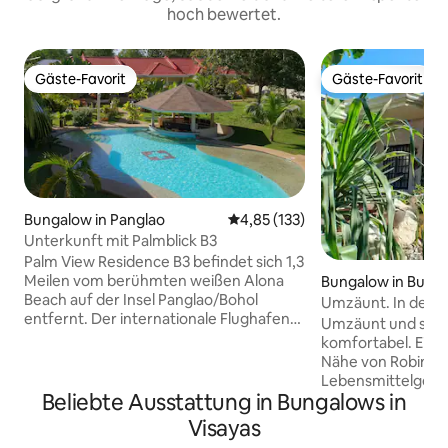
hoch bewertet.
Gäste-Favorit
Gäste-Favorit
Gäste-Favorit
Gäste-Favorit
Bungalow in Panglao
Durchschnittliche Bewertung: 4
4,85 (133)
Unterkunft mit Palmblick B3
Palm View Residence B3 befindet sich 1,3
Meilen vom berühmten weißen Alona
Bungalow in Butua
Beach auf der Insel Panglao/Bohol
Umzäunt. In der 
entfernt. Der internationale Flughafen
Mall. Internet. Kl
Umzäunt und siche
Panglao ist 1 Meile entfernt. Der
Zimmern.
komfortabel. Ein O
Tagbilaran Pier ist 20 Meilen entfernt.
Nähe von Robinson
Palm View Residence ist ein ruhiger,
Lebensmittelgesch
vertrauter und geschützter Ort 300
Beliebte Ausstattung in Bungalows in
Krankenhäusern, K
Meter von der Hauptstraße. Es gibt
Polizeistationen. Die Gästezimmer
Visayas
einige nette Restaurants und Geschäfte
verfügen über Kli