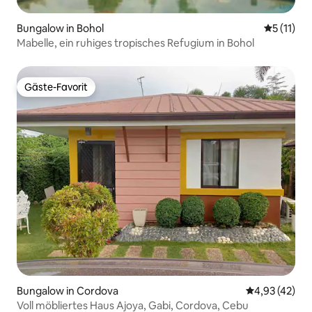
Bungalow in Bohol
Durchschn
5 (11)
Mabelle, ein ruhiges tropisches Refugium in Bohol
Gäste-Favorit
Gäste-Favorit
Bungalow in Cordova
Durchschnitt
4,93 (42)
Voll möbliertes Haus Ajoya, Gabi, Cordova, Cebu