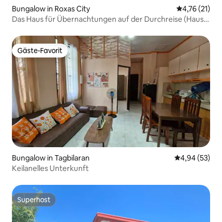
Bungalow in Roxas City
Durchschnitt
4,76 (21)
Das Haus für Übernachtungen auf der Durchreise (Haus
mit zwei Schlafzimmern)
Gäste-Favorit
Gäste-Favorit
Bungalow in Tagbilaran
Durchschnittl
4,94 (53)
Keilanelles Unterkunft
Superhost
Superhost