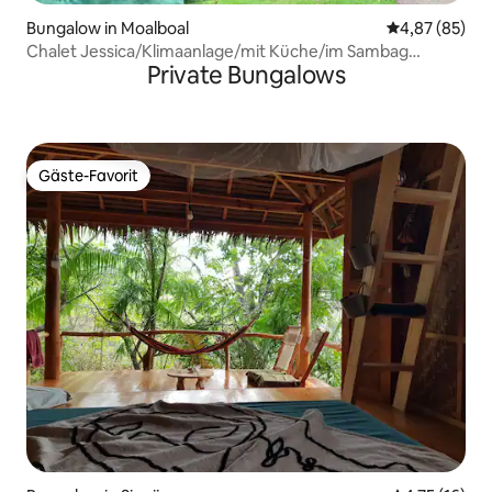
Bungalow in Moalboal
Durchschnittl
4,87 (85)
Chalet Jessica/Klimaanlage/mit Küche/im Sambag
Private Bungalows
HideAway
Gäste-Favorit
Gäste-Favorit