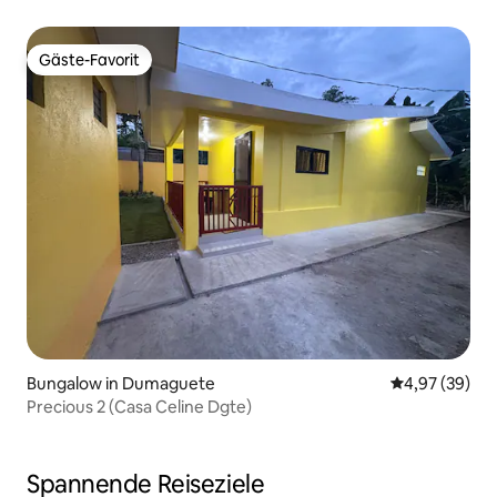
Gäste-Favorit
Gäste-Favorit
Bungalow in Dumaguete
Durchschnittl
4,97 (39)
Precious 2 (Casa Celine Dgte)
Spannende Reiseziele