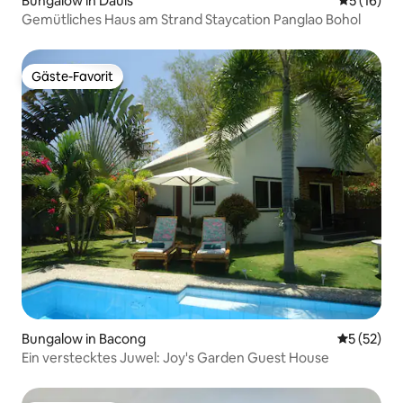
Bungalow in Dauis
Durchschn
5 (16)
Gemütliches Haus am Strand Staycation Panglao Bohol
Gäste-Favorit
Gäste-Favorit
Bungalow in Bacong
Durchschn
5 (52)
Ein verstecktes Juwel: Joy's Garden Guest House