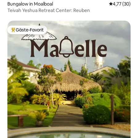
Bungalow in Moalboal
Durchschnitt
4,77 (30)
Teivah Yeshua Retreat Center: Reuben
Gäste-Favorit
Beliebter Gäste-Favorit.