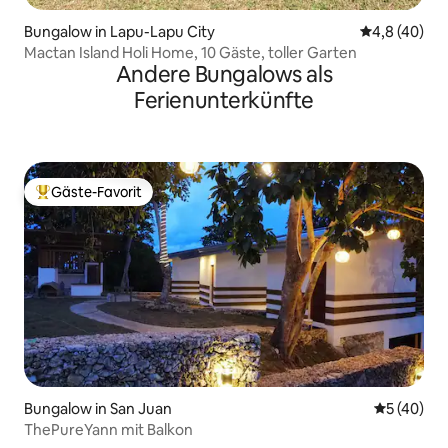
Bungalow in Lapu-Lapu City
Durchschnit
4,8 (40)
Mactan Island Holi Home, 10 Gäste, toller Garten
Andere Bungalows als
Ferienunterkünfte
Gäste-Favorit
Beliebter Gäste-Favorit.
Bungalow in San Juan
Durchschni
5 (40)
ThePureYann mit Balkon