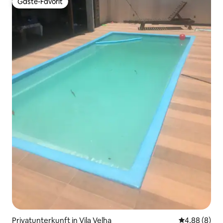
Gäste-Favorit
Gäste-Favorit
Privatunterkunft in Vila Velha
Durchschnitt
4,88 (8)