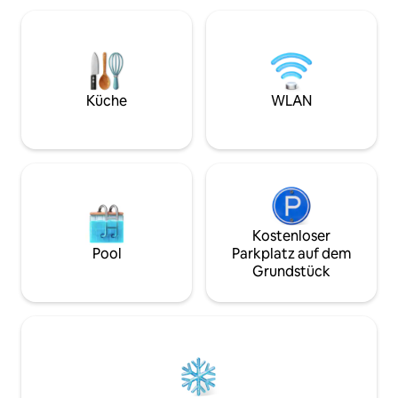
Gefrierschrank und einem Herd. Es
bietet einen Erwachsenen- und
Kinderpool und eine unglaubliche
Grünfläche. Für Veranstaltungen oder
zusätzliche Gäste über 16 Gäste wende
dich bitte an den Gastgeber (zusätzliche
Küche
WLAN
Gebühr). Dein Haustier ist ebenfalls
willkommen, aber es gibt eine Gebühr
für Haustiere✨
Kostenloser
Pool
Parkplatz auf dem
Grundstück