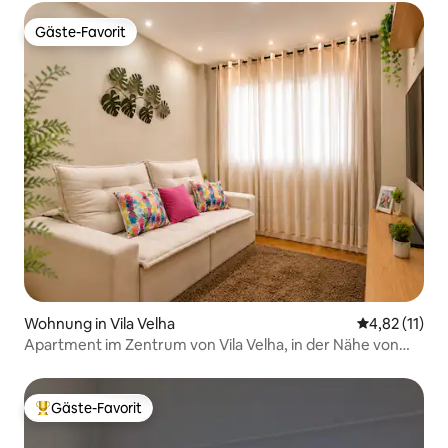
Gäste-Favorit
Gäste-Favorit
Wohnung in Vila Velha
Durchschnitt
4,82 (11)
Apartment im Zentrum von Vila Velha, in der Nähe von
allem
Gäste-Favorit
Beliebter Gäste-Favorit.