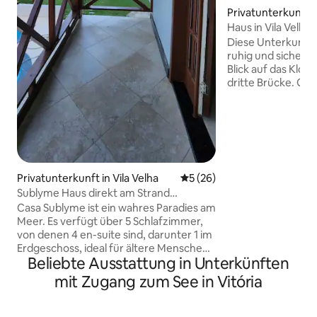
Privatunterkunft in
Haus in Vila Velh
Diese Unterkunft 
ruhig und sicher. P
Blick auf das Klos
dritte Brücke. Gan
besten Strandes in 
Restaurants und Ba
Gehminuten entfernt. Auch n
südlichen Zugang
Familiäre und ei
ideal für Paare und
komplett mit 2 Sc
Privatunterkunft in Vila Velha
Durchschnittliche Bewertun
5 (26)
komfortablem Bad
Sublyme Haus direkt am Strand
elektrischen Dusc
Interlagos 2
Casa Sublyme ist ein wahres Paradies am
ausgestatteten Küc
Meer. Es verfügt über 5 Schlafzimmer,
gibt eine Waschma
von denen 4 en-suite sind, darunter 1 im
Wäscheleine und ein
Erdgeschoss, ideal für ältere Menschen
Fernseher ist sma
Beliebte Ausstattung in Unterkünften
oder Menschen mit besonderen
WLAN.
Bedürfnissen. Sie verfügt über 2 große
mit Zugang zum See in Vitória
Zimmer, eine voll ausgestattete
Innenküche und eine Außenküche im
Gourmetbereich mit einem Grill, einem