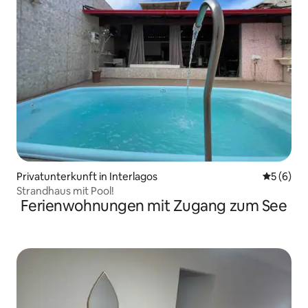
Privatunterkunft in Interlagos
Durchschn
5 (6)
Strandhaus mit Pool!
Ferienwohnungen mit Zugang zum See