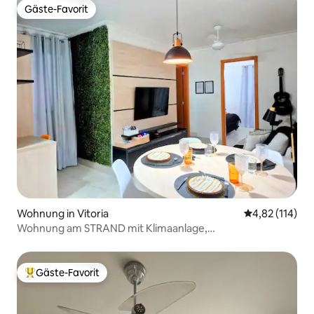
Gäste-Favorit
Gäste-Favorit
Wohnung in Vitoria
Durchschnittl
4,82 (114)
Wohnung am STRAND mit Klimaanlage,
haustierfreundlich + privater Garage
Gäste-Favorit
Beliebter Gäste-Favorit.