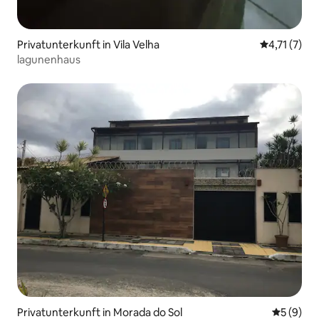
Privatunterkunft in Vila Velha
Durchschnit
4,71 (7)
lagunenhaus
Privatunterkunft in Morada do Sol
Durchschn
5 (9)