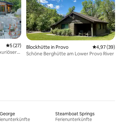
Durchschnittliche Bewertung: 5 von 5, 27 Bewertungen
5 (27)
Blockhütte in Provo
Durchschnittliche Be
4,97 (39)
xuriöser
16 Bewertungen
Schöne Berghütte am Lower Provo River
 George
Steamboat Springs
ienunterkünfte
Ferienunterkünfte