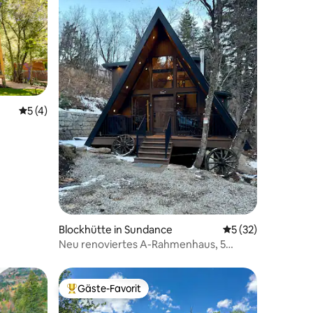
10 Bewertungen
Durchschnittliche Bewertung: 5 von 5, 4 Bewertungen
5 (4)
le
Blockhütte in Sundance
Durchschnittliche
5 (32)
Neu renoviertes A-Rahmenhaus, 5
Autominuten von Sundance entfernt
Gäste-Favorit
Beliebter Gäste-Favorit.