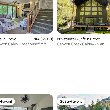
e in Provo
Durchschnittliche Bewertung: 4,82 von 5, 1
4,82 (110)
Privatunterkunft in Provo
ertung: 4,92 von 5, 36 Bewertungen
yon Cabin „Treehouse“ mit
Canyon Creek Cabin~Vivian
Park~Privater Wasserlauf~Spie
-Favorit
Gäste-Favorit
r Gäste-Favorit.
Gäste-Favorit