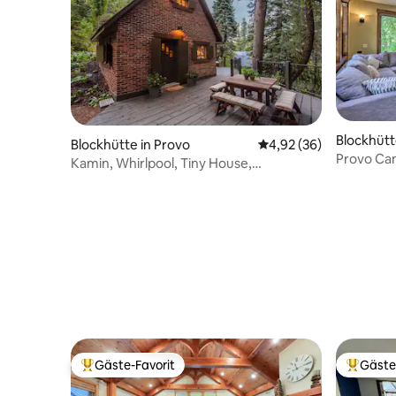
Blockhütt
Blockhütte in Provo
Durchschnittliche Bew
4,92 (36)
Provo Can
Kamin, Whirlpool, Tiny House,
Bergblick
unvergleichlicher Charme
Gäste-Favorit
Gäste
Beliebter Gäste-Favorit.
Beliebte