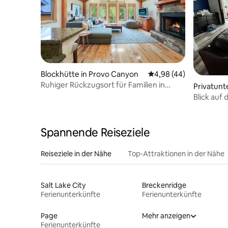
Blockhütte in Provo Canyon
Durchschnittliche Bew
4,98 (44)
Ruhiger Rückzugsort für Familien in
Privatunt
Provo
Blick auf 
Schlafplä
Spannende Reiseziele
Reiseziele in der Nähe
Top-Attraktionen in der Nähe
Salt Lake City
Breckenridge
Ferienunterkünfte
Ferienunterkünfte
Page
Mehr anzeigen
Ferienunterkünfte