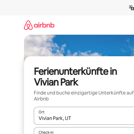
Zu
Inhalten
springen
Ferienunterkünfte in
Vivian Park
Finde und buche einzigartige Unterkünfte auf
Airbnb
Ort
Wenn Ergebnisse verfügbar sind, navigiere mit d
Check-in