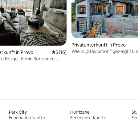
ertung: 4,98 von 5, 44 Bewertungen
Privatunterkunft in Provo
Wie in „Staycation“ gezeigt | Lu
erkunft in Provo
Durchschnittliche Bewertung: 5 von 5, 
5 (16)
Rückzugsort in den Bergen
die Berge · 8 min Sundance ·
tze für 10 Personen · Abgelegen
Park City
Hurricane
St.
Ferienunterkünfte
Ferienunterkünfte
Fer