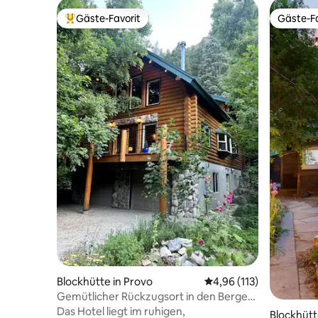
Gäste-Favorit
Gäste-Fa
Beliebter Gäste-Favorit.
Gäste-Fa
Blockhütte in Provo
Durchschnittliche Bew
4,96 (113)
Gemütlicher Rückzugsort in den Bergen,
SoMuchPow!
Das Hotel liegt im ruhigen,
Blockhütt