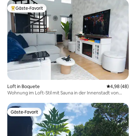
Gäste-Favorit
Beliebter Gäste-Favorit.
Loft in Boquete
Durchschnittl
4,98 (48)
Wohnung im Loft-Stil mit Sauna in der Innenstadt von
Boquete.
Gäste-Favorit
Gäste-Favorit