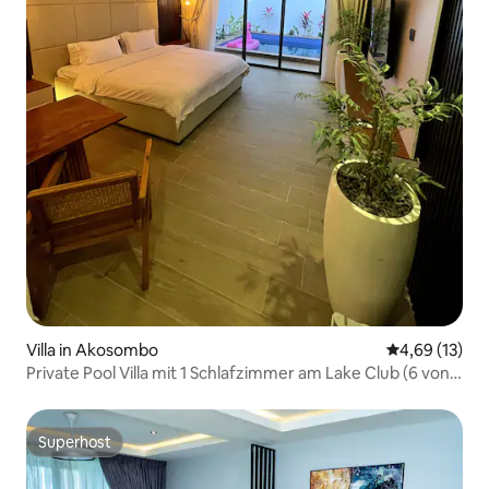
Villa in Akosombo
Durchschnitt
4,69 (13)
Private Pool Villa mit 1 Schlafzimmer am Lake Club (6 von
6)
Superhost
Superhost