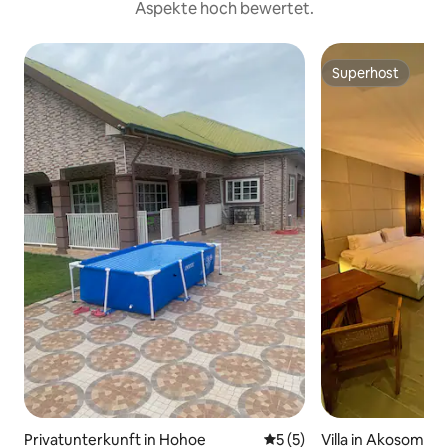
Aspekte hoch bewertet.
Superhost
Superhost
Privatunterkunft in Hohoe
Durchschnittliche Bewertu
5 (5)
Villa in Akosombo