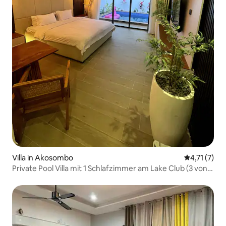
Villa in Akosombo
Durchschnit
4,71 (7)
Private Pool Villa mit 1 Schlafzimmer am Lake Club (3 von
6)