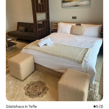
Gästehaus in Tefle
Durchsch
5 (3)