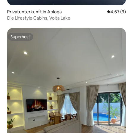
Privatunterkunft in Anloga
Durchschnitt
4,67 (9)
Die Lifestyle Cabins, Volta Lake
Superhost
Superhost