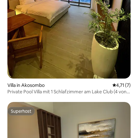
Villa in Akosombo
Durchschnit
4,71 (7)
Private Pool Villa mit 1 Schlafzimmer am Lake Club (4 von
6)
Superhost
Superhost