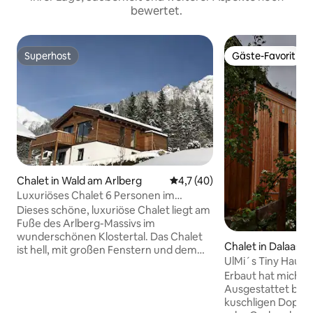
bewertet.
Superhost
Gäste-Favorit
Superhost
Gäste-Favorit
Chalet in Wald am Arlberg
Durchschnittliche Bewertung:
4,7 (40)
Luxuriöses Chalet 6 Personen im
sonnigen Klostertal
Dieses schöne, luxuriöse Chalet liegt am
Fuße des Arlberg-Massivs im
wunderschönen Klostertal. Das Chalet
Chalet in Dalaas
ist hell, mit großen Fenstern und dem
UlMi´s Tiny Haus
geräumigen Balkon hat den ganzen Tag
Erbaut hat mich 
über Sonne. Geräumige Küche, großer
Ausgestattet bin 
Essbereich und das Ecksofa bieten einen
kuschligen Doppe
komfortablen Ort für alle, um einen