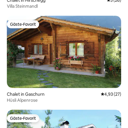
Chalet in Hirschegg
Durchschni
5 (26)
Villa Steinmandl
Gäste-Favorit
Gäste-Favorit
Chalet in Gaschurn
Durchschnitt
4,93 (27)
Hüsli Alpenrose
Gäste-Favorit
Gäste-Favorit