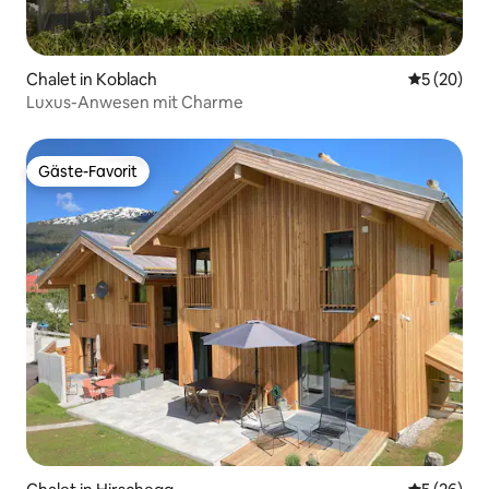
Chalet in Koblach
Durchschni
5 (20)
Luxus-Anwesen mit Charme
Gäste-Favorit
Gäste-Favorit