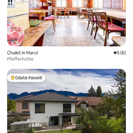
Chalet in Marul
Durchschn
5 (6)
Pfefferhütte
Gäste-Favorit
Beliebter Gäste-Favorit.