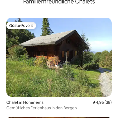
Familienfreundliche Chalets
Gäste-Favorit
Gäste-Favorit
Chalet in Hohenems
Durchschnittl
4,95 (38)
Gemütliches Ferienhaus in den Bergen