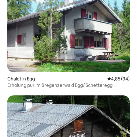
Chalet in Egg
Durchschnittl
4,85 (94)
Erholung pur im Bregenzerwald Egg/ Schetteregg