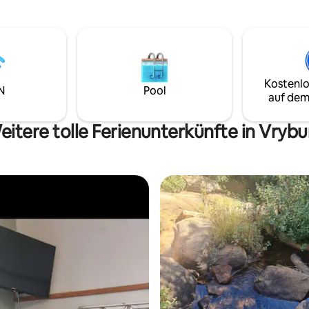
ngbereich ist mit einem 2,4 m
Kochgelegenheit. Tritt nach draußen auf
dzaun eingezäunt. Antilopen
deine private überdachte Vera
-, Oryx- und Njala-Antilopen,
du dein eigenes Badezimmer mi
cke und Strauße bewegen sich
Warmwasserdusche, einer Toil
re im Camp langsam und denke
einem Waschbecken sowie ein
s sie wild sind. Entspanne dich,
entspannenden Sitzbereich im 
Kostenlo
s.
vorfindest.
N
Pool
auf dem
eitere tolle Ferienunterkünfte in Vrybu