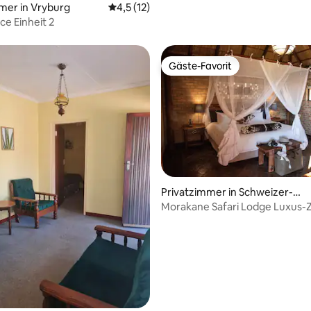
mer in Vryburg
Durchschnittliche Bewertung: 4,5 von 5, 
4,5 (12)
Eden's Place Einheit 2
Gäste-Favorit
Gäste-Favorit
Privatzimmer in Schweizer-Re
neke
Morakane Safari Lodge Luxus