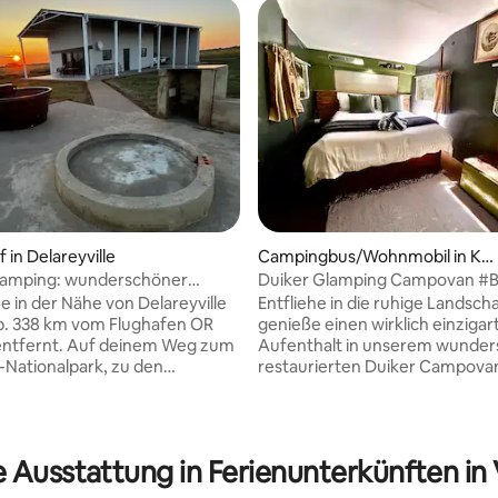
 in Delareyville
Campingbus/Wohnmobil in Ka
meel
Glamping: wunderschöner
Duiker Glamping Campovan #
ergang, ruhig und privat.
e in der Nähe von Delareyville
Entfliehe in die ruhige Landsch
. 338 km vom Flughafen OR
genieße einen wirklich einzigar
ntfernt. Auf deinem Weg zum
Aufenthalt in unserem wunde
-Nationalpark, zu den
restaurierten Duiker Campovan
se-Wasserfällen und nach
gemütliche Vintage-Wohnwage
Mobilfunksignal verfügbar, aber
unter schattenspendenden B
 schwach. WLAN, Smart-TV
bietet ein komfortables Doppel
verfügbar. Bad, Dusche mit
charmante Retro-Einrichtung u
e Ausstattung in Ferienunterkünften in
sser, Toilette und Küche.
voll ausgestattete Küchenzeile
er Parkplatz für Fahrzeuge.
Kühlschrank, Mikrowelle, Gash