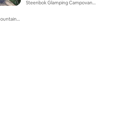
meel
Steenbok Glamping Campovan
#Bauernhof
ountain