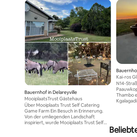
Bauernhof
Kai-ros 
Sonnenunt
N14-Straß
Paauwkop
Bauernhof in Delareyville
Thambo e
MooiplaatsTrust Gästehaus
Kgalagadi
Über Mooiplaats Trust Self Catering
Augrabie
Game Farm Ein Besuch in Erinnerung.
Namibia. 
Von der umliegenden Landschaft
manchmal
inspiriert, wurde Mooiplaats Trust Self
für DSTV 
Beliebt
Catering Game Farm entworfen, um
heißem Wa
deinen Besuch zu einem einzigartigen,
Überdacht