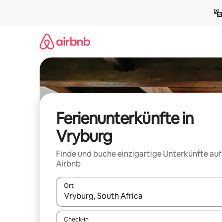
Zu
Inhalten
springen
Ferienunterkünfte in
Vryburg
Finde und buche einzigartige Unterkünfte auf
Airbnb
Ort
Wenn Ergebnisse verfügbar sind, navigiere mit d
Check-in