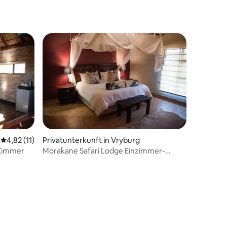
12 Bewertungen
Durchschnittliche Bewertung: 4,82 von 5, 11 Bewertungen
4,82 (11)
Privatunterkunft in Vryburg
-Zimmer
Morakane Safari Lodge Einzimmer-
Einheit