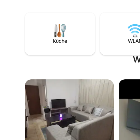
komfortablen und unterhaltsamen
Der Campi
Erlebnis zu machen. Unsere Zimmer sind
hohen Wil
geräumig, unsere Preise sind
wie Sabel
wettbewerbsfähig und der Service ist
Springbö
unvergleichlich. Unser Team weiß, dass
frei. Fah
Reisen anstrengend sein können und ihr
daran, das
Bestes tun werden, um deinen
genieße e
Küche
WLA
Aufenthalt einfach und befriedigend zu
machen. Wirf einen Blick auf unsere
Seite, um mehr zu erfahren. Wir freuen
W
uns darauf, Sie bald bei uns begrüßen zu
dürfen!