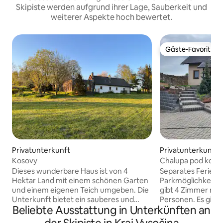
Skipiste werden aufgrund ihrer Lage, Sauberkeit und
weiterer Aspekte hoch bewertet.
Gäste-Favorit
Gäste-Favorit
Privatunterkunft
Privatunterkunft
Kosovy
Chalupa pod kopc
Dieses wunderbare Haus ist von 4
Separates Ferienh
Hektar Land mit einem schönen Garten
Parkmöglichkeit fü
und einem eigenen Teich umgeben. Die
gibt 4 Zimmer mit 
Unterkunft bietet ein sauberes und
Personen. Es gib
Beliebte Ausstattung in Unterkünften an
schönes Interieur mit Blick auf die
mit Kamin und ein
umliegenden grünen Wiesen, Wälder
Küche mit Indukti