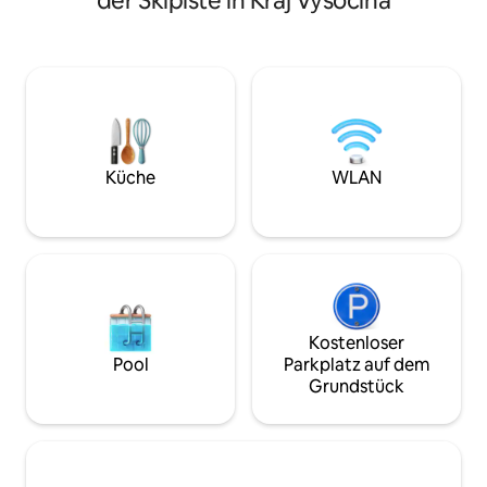
der Skipiste in Kraj Vysočina
und den Garten. Die Küche ist voll
Backofen, Mikrowe
ausgestattet und im Wintergarten aus
Geschirrspüler u
Stein können Sie die Wärme des Kamins
Dazu kommen zwe
oder abendliche Momente mit Familie
Badewanne, Dusc
und Freunden genießen. Die
Waschmaschine. E
Schlafzimmer sind geschmackvoll
Internet-TV. Das 
eingerichtet und sorgen für einen
eine Terrasse mit 
erholsamen Schlaf. Diese Unterkunft ist
Klettergerüst mit
ideal für diejenigen, die Entspannung
Auf der anderen S
Küche
WLAN
suchen, in die Natur flüchten oder ein
gegenüber dem Ge
ordentliches Grillen genießen möchten.
befindet sich ein 
Verpflegungsmögli
Kostenloser
Pool
Parkplatz auf dem
Grundstück