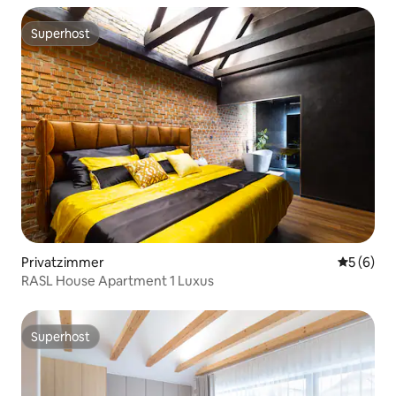
Superhost
Superhost
Privatzimmer
Durchschn
5 (6)
RASL House Apartment 1 Luxus
Superhost
Superhost