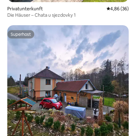
Privatunterkunft
Durchschnittl
4,86 (36)
Die Häuser – Chata u sjezdovky 1
Superhost
Superhost