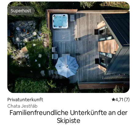
Superhost
Superhost
Privatunterkunft
Durchschnit
4,71 (7)
Chata Jestřáb
Familienfreundliche Unterkünfte an der
Skipiste