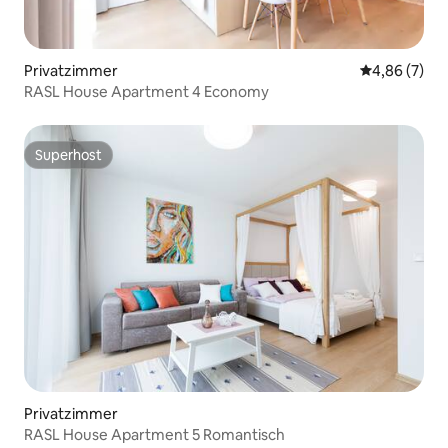
Privatzimmer
Durchschnitt
4,86 (7)
RASL House Apartment 4 Economy
Superhost
Superhost
Privatzimmer
RASL House Apartment 5 Romantisch