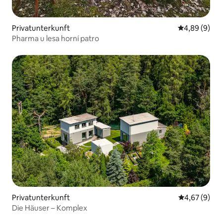
Privatunterkunft
Durchschnitt
4,89 (9)
Pharma u lesa horní patro
Privatunterkunft
Durchschnitt
4,67 (9)
Die Häuser – Komplex