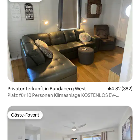
Gäste-Favorit
Privatunterkunft in Bundaberg West
Durchschnittli
4,82 (382)
Platz für 10 Personen Klimaanlage KOSTENLOS EV-
Ladestation WLAN Netflix
Gäste-Favorit
Gäste-Favorit