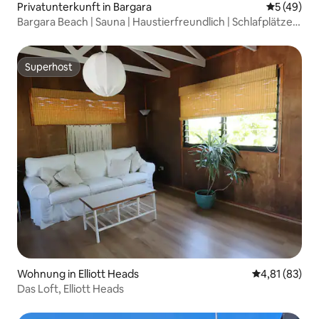
Privatunterkunft in Bargara
Durchschni
5 (49)
Bargara Beach | Sauna | Haustierfreundlich | Schlafplätze
für 8 Personen
Superhost
Superhost
Wohnung in Elliott Heads
Durchschnitt
4,81 (83)
Das Loft, Elliott Heads