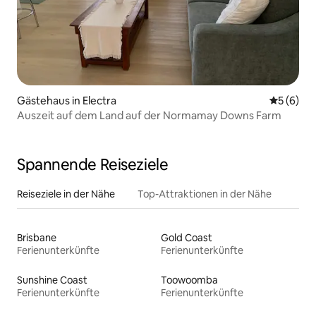
Gästehaus in Electra
Durchschn
5 (6)
Auszeit auf dem Land auf der Normamay Downs Farm
Spannende Reiseziele
Reiseziele in der Nähe
Top-Attraktionen in der Nähe
Brisbane
Gold Coast
Ferienunterkünfte
Ferienunterkünfte
Sunshine Coast
Toowoomba
Ferienunterkünfte
Ferienunterkünfte