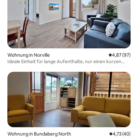
Wohnung in Norville
Durchschnittl
4,87 (97)
Ideale Einheit für lange Aufenthalte, nur einen kurzen
Spaziergang vom ATW Club entfernt
Wohnung in Bundaberg North
Durchschnitt
4,73 (40)