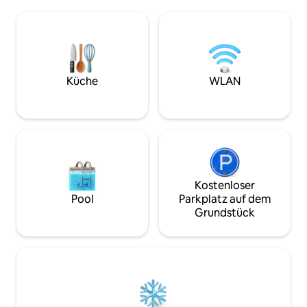
bietet einen tollen Meerblick vom
bereit, dich in d
Schlafzimmer aus. Haustiere sind sehr
Zuhause zu verlieb
willkommen, wir bitten nur darum, dass
gemütlichen Umg
sie nicht unbeaufsichtigt gelassen
Genieße ein stilvol
werden. Wir bieten Hundesitting zu sehr
zentral gelegenen
vernünftigen Preisen an. Alle
Nähe aller Annehm
gemeinsam genutzten Außenbereiche,
Küche
WLAN
einschließlich der Feuerstelle, bieten
einen Blick auf das Meer.
Kostenloser
Pool
Parkplatz auf dem
Grundstück