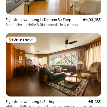
Eigentumswohnung in Tambon Su Thep
Durchschnittl
4,93 (153)
Schlendere, trinke & übernachte in Nimman
Gäste-Favorit
Beliebter Gäste-Favorit.
Eigentumswohnung in Suthep
Durchschni
5 (133)
Vintage-Suite mit einem Schlafzimmer direkt am Nimman