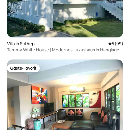
Villa in Suthep
Durchschni
5 (99)
Tammy White House | Modernes Luxushaus in Hanglage
Gäste-Favorit
Gäste-Favorit