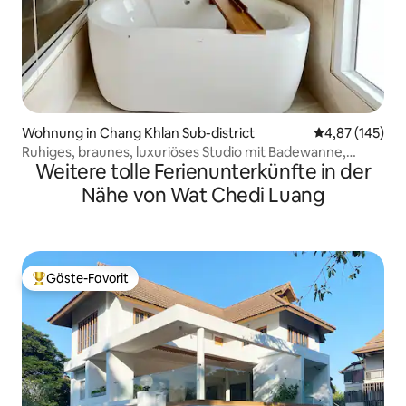
Wohnung in Chang Khlan Sub-district
Durchschnittl
4,87 (145)
Ruhiges, braunes, luxuriöses Studio mit Badewanne,
Weitere tolle Ferienunterkünfte in der
Balkon
Nähe von Wat Chedi Luang
Gäste-Favorit
Beliebter Gäste-Favorit.