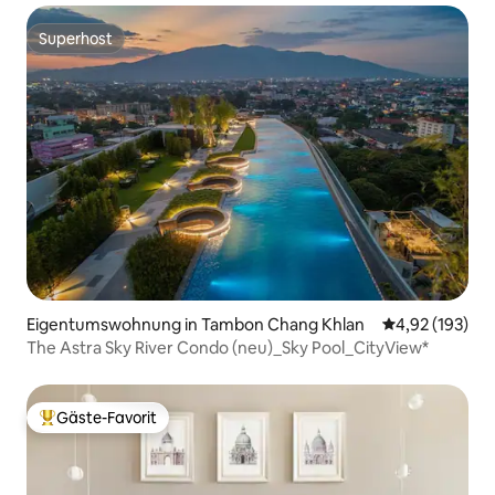
Superhost
Superhost
Eigentumswohnung in Tambon Chang Khlan
Durchschnittl
4,92 (193)
The Astra Sky River Condo (neu)_Sky Pool_CityView*
Gäste-Favorit
Beliebter Gäste-Favorit.