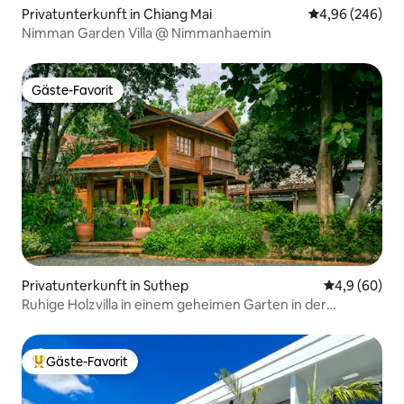
Privatunterkunft in Chiang Mai
Durchschnittli
4,96 (246)
Nimman Garden Villa @ Nimmanhaemin
Gäste-Favorit
Gäste-Favorit
Privatunterkunft in Suthep
Durchschnitt
4,9 (60)
Ruhige Holzvilla in einem geheimen Garten in der
Innenstadt
Gäste-Favorit
Beliebter Gäste-Favorit.