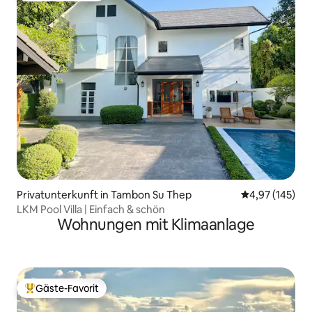
Privatunterkunft in Tambon Su Thep
Durchschnittl
4,97 (145)
LKM Pool Villa | Einfach & schön
Wohnungen mit Klimaanlage
Gäste-Favorit
Beliebter Gäste-Favorit.