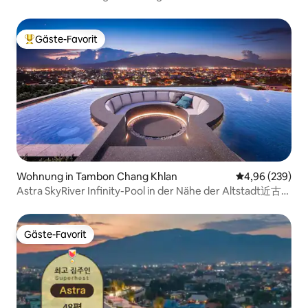
Gäste-Favorit
Beliebter Gäste-Favorit.
Wohnung in Tambon Chang Khlan
Durchschnittli
4,96 (239)
Astra SkyRiver Infinity-Pool in der Nähe der Altstadt近古城
享无边泳池
Gäste-Favorit
Gäste-Favorit