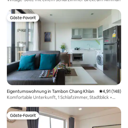
Gäste-Favorit
Gäste-Favorit
Eigentumswohnung in Tambon Chang Khlan
Durchschnittl
4,91 (148)
Komfortable Unterkunft, 1 Schlafzimmer, Stadtblick +
Pool & Fitnessraum + Nachtmarkt
Gäste-Favorit
Gäste-Favorit