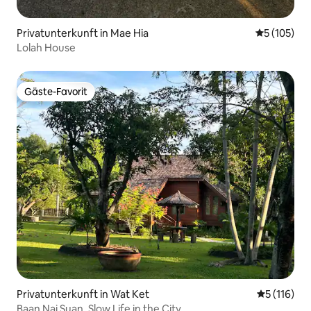
Privatunterkunft in Mae Hia
Durchschni
5 (105)
Lolah House
Gäste-Favorit
Gäste-Favorit
Privatunterkunft in Wat Ket
Durchschni
5 (116)
Baan Nai Suan, Slow Life in the City