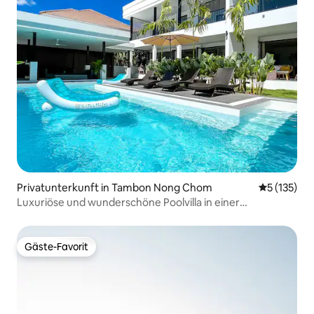
Privatunterkunft in Tambon Nong Chom
Durchschni
5 (135)
Luxuriöse und wunderschöne Poolvilla in einer
charmanten Nachbarschaft
Gäste-Favorit
Gäste-Favorit