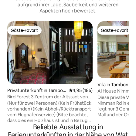
aufgrund ihrer Lage, Sauberkeit und weiteren
Aspekten hoch bewertet.
Gäste-Favorit
Gäste-Favorit
Gäste-Favorit
Gäste-Favorit
Villa in Tambon Su
Privatunterkunft in Tambon
Durchschnittliche Bewertung: 4
4,95 (185)
Ai House Nimman 
Phra Sing
Bird Forest 3 Zentrum der Altstadt von
Diese private Villa
Chiang Mai, antikes Grapefruit-Holzhaus
Nimman Rd in einer
(Nur für zwei Personen) (Kein Frühstück
(10 Minuten zu Fuß zu den wichtigsten
liegt nur 3 Gehmi
vorhanden) (Kein Abhol-/Rücktransport
Sehenswürdigkeiten von Chiang Mai)
Mall und der One 
vom Flughafenservice) (Bitte beachte,
Die Villa verfügt 
dass dies ein Holzhaus ist und in Bezug
Beliebte Ausstattung in
und 4 Badezimmer.
auf die Schallisolierung nicht gut ist)
geräumigen Garte
Eingebettet in die Gasse mitten im
Ferienunterkünften in der Nähe von Wat