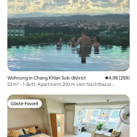
Wohnung in Chang Khlan Sub-district
Durchschnittli
4,98 (259)
52 m² - 1-Bett-Apartment 200 m vom Nachtbazar
entfernt
Gäste-Favorit
Gäste-Favorit