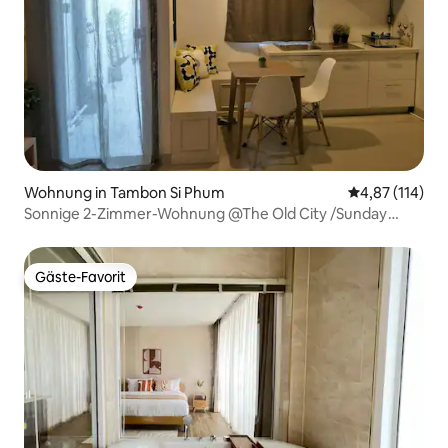
Wohnung in Tambon Si Phum
Durchschnittl
4,87 (114)
Sonnige 2-Zimmer-Wohnung @The Old City /Sunday
Market
Gäste-Favorit
Gäste-Favorit