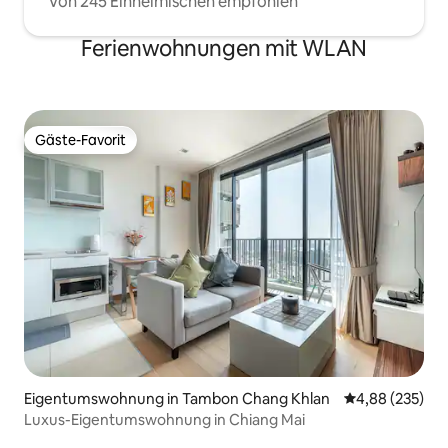
Von 245 Einheimischen empfohlen
Ferienwohnungen mit WLAN
Gäste-Favorit
Gäste-Favorit
Eigentumswohnung in Tambon Chang Khlan
Durchschnittli
4,88 (235)
Luxus-Eigentumswohnung in Chiang Mai