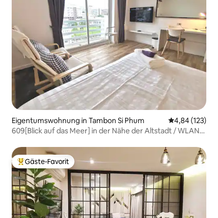
Eigentumswohnung in Tambon Si Phum
Durchschnittl
4,84 (123)
609[Blick auf das Meer] in der Nähe der Altstadt / WLAN
mit 600 Mbit/s
Gäste-Favorit
Beliebter Gäste-Favorit.