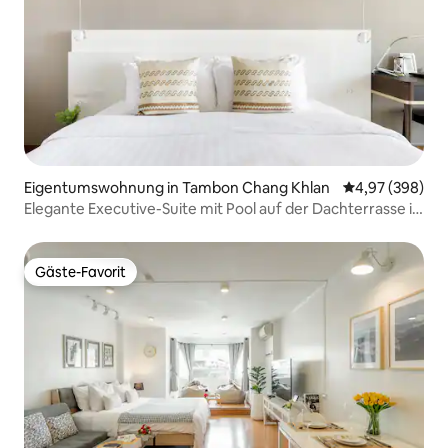
Eigentumswohnung in Tambon Chang Khlan
Durchschnittli
4,97 (398)
Elegante Executive-Suite mit Pool auf der Dachterrasse in
Chiang Mai
Gäste-Favorit
Gäste-Favorit