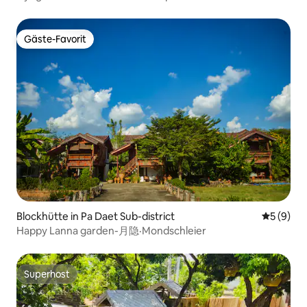
Gäste-Favorit
Gäste-Favorit
Blockhütte in Pa Daet Sub-district
Durchschn
5 (9)
Happy Lanna garden-月隐·Mondschleier
Superhost
Superhost