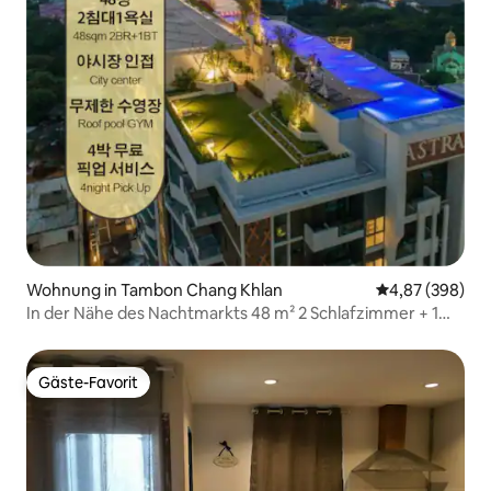
Wohnung in Tambon Chang Khlan
Durchschnittli
4,87 (398)
In der Nähe des Nachtmarkts 48 m² 2 Schlafzimmer + 1
Badezimmer /150 m Dachterrassenpool
Gäste-Favorit
Gäste-Favorit