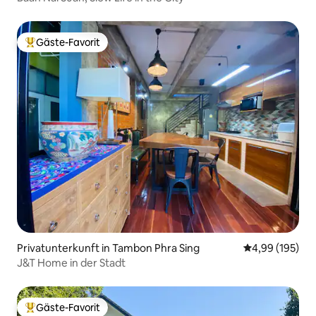
Gäste-Favorit
Beliebter Gäste-Favorit.
Privatunterkunft in Tambon Phra Sing
Durchschnittli
4,99 (195)
J&T Home in der Stadt
Gäste-Favorit
Beliebter Gäste-Favorit.