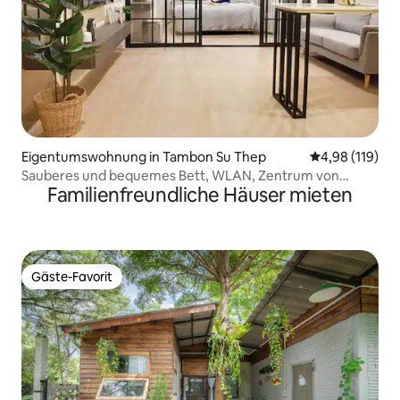
Eigentumswohnung in Tambon Su Thep
Durchschnittl
4,98 (119)
Sauberes und bequemes Bett, WLAN, Zentrum von
Familienfreundliche Häuser mieten
Nimman
Gäste-Favorit
Gäste-Favorit