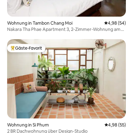
Wohnung in Tambon Chang Moi
Durchschnittl
4,98 (54)
Nakara Tha Phae Apartment 3, 2-Zimmer-Wohnung am
Thapae-Tor
Gäste-Favorit
Beliebter Gäste-Favorit.
Wohnung in Si Phum
Durchschnittl
4,98 (55)
2 BR Dachwohnung über Design-Studio