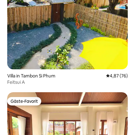
Villa in Tambon Si Phum
Durchschnittl
4,87 (76)
Feitsui A
Gäste-Favorit
Gäste-Favorit