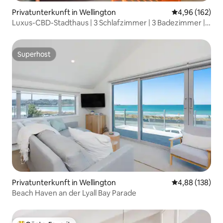
Privatunterkunft in Wellington
Durchschnittli
4,96 (162)
Luxus-CBD-Stadthaus | 3 Schlafzimmer | 3 Badezimmer | 4
Betten
Superhost
Superhost
Privatunterkunft in Wellington
Durchschnittli
4,88 (138)
Beach Haven an der Lyall Bay Parade