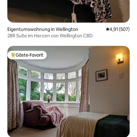
Eigentumswohnung in Wellington
Durchschnittl
4,91 (507)
2BR Suite im Herzen von Wellington CBD
Gäste-Favorit
Beliebter Gäste-Favorit.