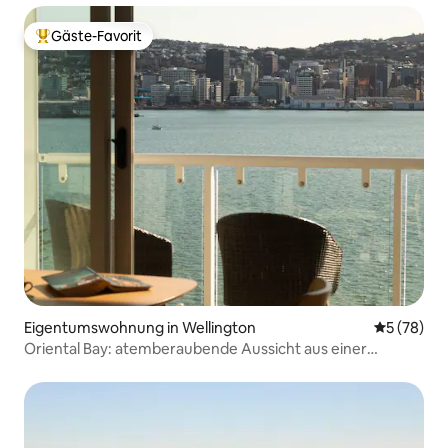
Gäste-Favorit
Beliebter Gäste-Favorit.
Eigentumswohnung in Wellington
Durchschni
5 (78)
Oriental Bay: atemberaubende Aussicht aus einer
privaten Eigentumswohnung