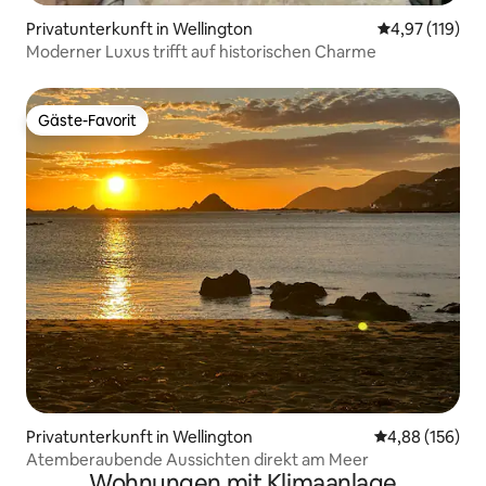
Privatunterkunft in Wellington
Durchschnittl
4,97 (119)
Moderner Luxus trifft auf historischen Charme
Gäste-Favorit
Gäste-Favorit
Privatunterkunft in Wellington
Durchschnittli
4,88 (156)
Atemberaubende Aussichten direkt am Meer
Wohnungen mit Klimaanlage