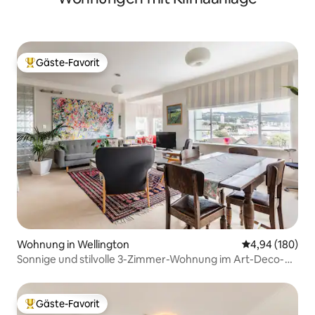
Gäste-Favorit
Beliebter Gäste-Favorit.
Wohnung in Wellington
Durchschnittli
4,94 (180)
Sonnige und stilvolle 3-Zimmer-Wohnung im Art-Deco-
Stil
Gäste-Favorit
Beliebter Gäste-Favorit.