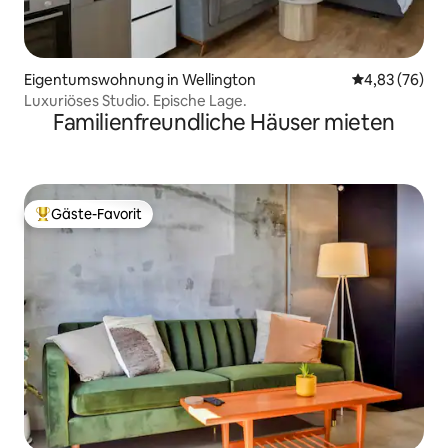
Eigentumswohnung in Wellington
Durchschnittl
4,83 (76)
Luxuriöses Studio. Epische Lage.
Familienfreundliche Häuser mieten
Gäste-Favorit
Beliebter Gäste-Favorit.