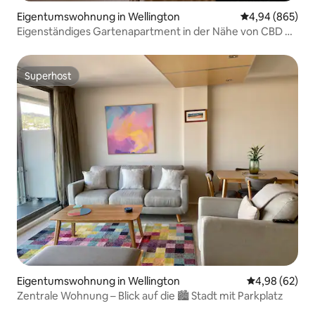
Eigentumswohnung in Wellington
Durchschnittli
4,94 (865)
Eigenständiges Gartenapartment in der Nähe von CBD &
Fähre
Superhost
Superhost
Eigentumswohnung in Wellington
Durchschnittl
4,98 (62)
Zentrale Wohnung – Blick auf die 🏙 Stadt mit Parkplatz