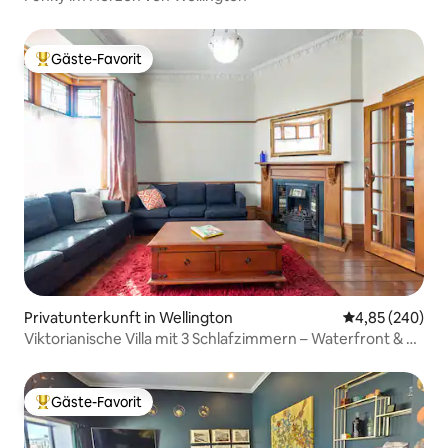
Gäste-Favorit
Beliebter Gäste-Favorit.
Privatunterkunft in Wellington
Durchschnittli
4,85 (240)
Viktorianische Villa mit 3 Schlafzimmern – Waterfront & Te
Papa zu Fuß erreichbar
Gäste-Favorit
Beliebter Gäste-Favorit.