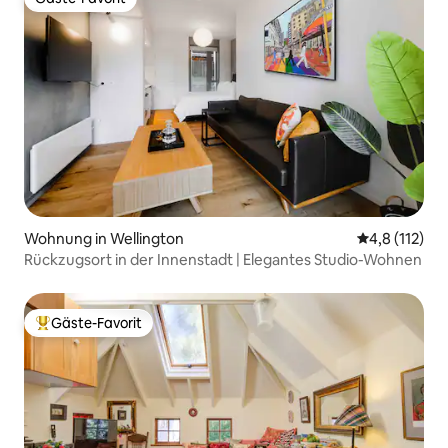
Gäste-Favorit
Wohnung in Wellington
Durchschnitt
4,8 (112)
Rückzugsort in der Innenstadt | Elegantes Studio-Wohnen
Gäste-Favorit
Beliebter Gäste-Favorit.