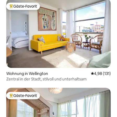
Gäste-Favorit
Beliebter Gäste-Favorit.
Wohnung in Wellington
Durchschnittl
4,98 (131)
Zentral in der Stadt, stilvoll und unterhaltsam
Gäste-Favorit
Beliebter Gäste-Favorit.