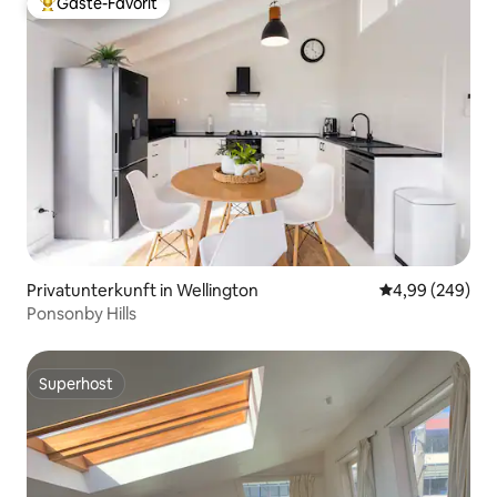
Gäste-Favorit
Beliebter Gäste-Favorit.
Privatunterkunft in Wellington
Durchschnittli
4,99 (249)
Ponsonby Hills
Superhost
Superhost