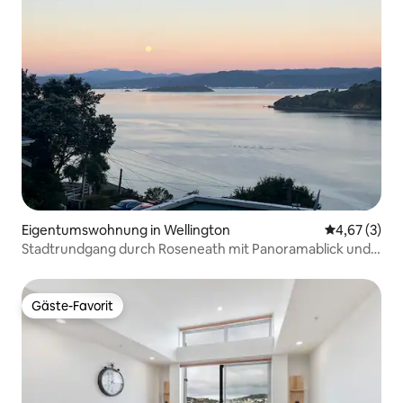
Eigentumswohnung in Wellington
Durchschnit
4,67 (3)
Stadtrundgang durch Roseneath mit Panoramablick und
Garage/2 Schlafzimmer
Gäste-Favorit
Gäste-Favorit