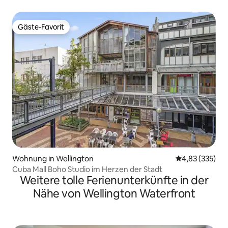
Freien
Gäste-Favorit
Gäste-Favorit
Wohnung in Wellington
Durchschnittli
4,83 (335)
Cuba Mall Boho Studio im Herzen der Stadt
Weitere tolle Ferienunterkünfte in der
Nähe von Wellington Waterfront