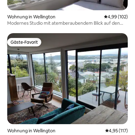
Wohnung in Wellington
Durchschnittli
4,99 (102)
Modernes Studio mit atemberaubendem Blick auf den
Hafen
Gäste-Favorit
Gäste-Favorit
Wohnung in Wellington
Durchschnittl
4,95 (117)