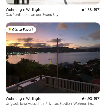
Wohnung in Wellington
Durchschnittli
4,88 (197)
Das Penthouse an der Evans Bay
Gäste-Favorit
Beliebter Gäste-Favorit.
Wohnung in Wellington
Durchschnittl
4,93 (197)
Unglaubliche Aussicht + Privates Studio + Wohnen im