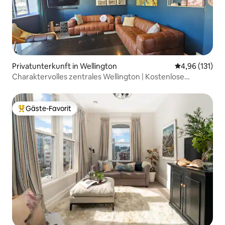
Privatunterkunft in Wellington
Durchschnittl
4,96 (131)
Charaktervolles zentrales Wellington | Kostenlose
Parkplätze
Gäste-Favorit
Beliebter Gäste-Favorit.