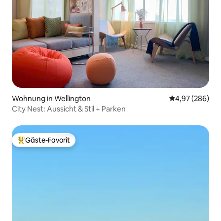
Wohnung in Wellington
Durchschnittli
4,97 (286)
City Nest: Aussicht & Stil + Parken
Gäste-Favorit
Beliebter Gäste-Favorit.