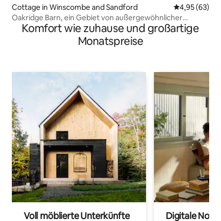
Cottage in Winscombe and Sandford
Durchschnittl
4,95 (63)
Oakridge Barn, ein Gebiet von außergewöhnlicher
Komfort wie zuhause und großartige
natürlicher Schönheit
Monatspreise
Voll möblierte Unterkünfte
Digitale Noma