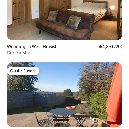
Wohnung in West Hewish
Durchschnittli
4,86 (220)
Der Gutshof
Gäste-Favorit
Gäste-Favorit