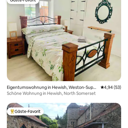
Gäste-Favorit
Gäste-Favorit
Eigentumswohnung in Hewish, Weston-Super
Durchschnittl
4,94 (53)
-Mare
Schöne Wohnung in Hewish, North Somerset
Gäste-Favorit
Beliebter Gäste-Favorit.