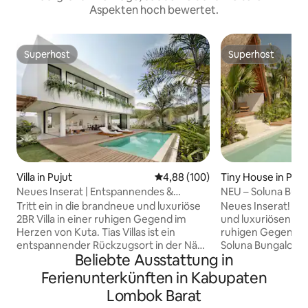
Aspekten hoch bewertet.
Superhost
Superhost
Superhost
Superhost
Villa in Pujut
Durchschnittliche Bewertung: 4
4,88 (100)
Tiny House in Puju
Neues Inserat | Entspannendes &
NEU – Soluna Bun
ruhiges Juwel ~ Pool ~ Fitnessraum
mit großem Pool
Tritt ein in die brandneue und luxuriöse
Neues Inserat! Betrete den brandneuen
2BR Villa in einer ruhigen Gegend im
und luxuriösen Bu
Herzen von Kuta. Tias Villas ist ein
ruhigen Gegend i
entspannender Rückzugsort in der Nähe
Soluna Bungalows 
Beliebte Ausstattung in
aller Restaurants, Geschäfte, Strände,
Rückzugsort in de
Fitnessstudios und Yogastudios. Erkunde
Restaurants, Gesc
Ferienunterkünften in Kabupaten
die magische Umgebung oder
Fitnessstudios un
Lombok Barat
entspanne dich im tropischen Garten
die magische Um