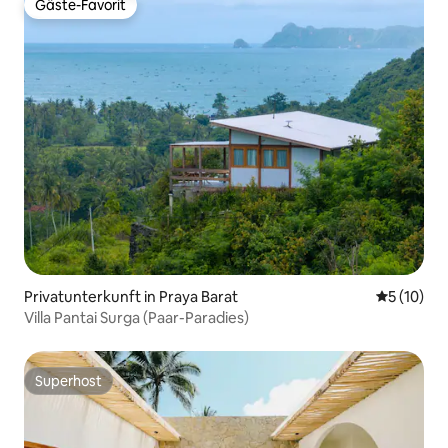
Gäste-Favorit
Gäste-Favorit
Privatunterkunft in Praya Barat
Durchschn
5 (10)
Villa Pantai Surga (Paar-Paradies)
Superhost
Superhost