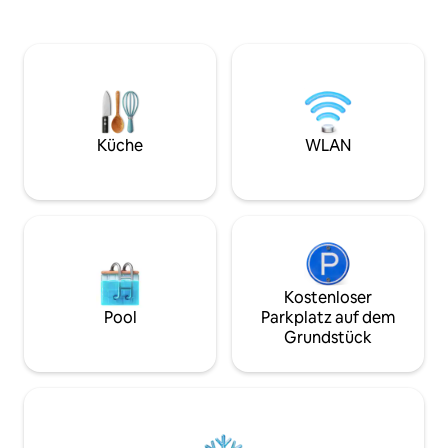
neben dem privaten Swimmingpool. ✔ 2
entspanne dich im
komfortable Schlafzimmer mit King-
und im großen Pool. ✔ 1 komforta
Size-Bett ✔ Offenes Design Wohnen ✔
Schlafzimmer mit 
Voll ausgestattete Küche ✔ Garten
Ensuite-Badezimm
(Pool, versunkene Lounge) ✔ High-
Private Terrasse 
Speed-WLAN✔ für Geschäftsbereiche
überdachte Loung
✔ Kostenloser Zugang zum Fitnessraum
bequemen Sonnenl
(300 m von der Villa entfernt) Weitere
✔ High-Speed-WL
Küche
WLAN
Informationen findest du unten
Kühlschrank ✔ Wa
Uhr
Kostenloser
Pool
Parkplatz auf dem
Grundstück