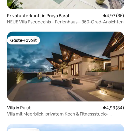
Privatunterkunft in Praya Barat
Durchschnittl
4,97 (36)
NEUE Villa Pseudechis – Ferienhaus – 360-Grad-Ansichten
Gäste-Favorit
Gäste-Favorit
Villa in Pujut
Durchschnittl
4,93 (84)
Villa mit Meerblick, privatem Koch & Fitnessstudio-
Mitgliedschaft