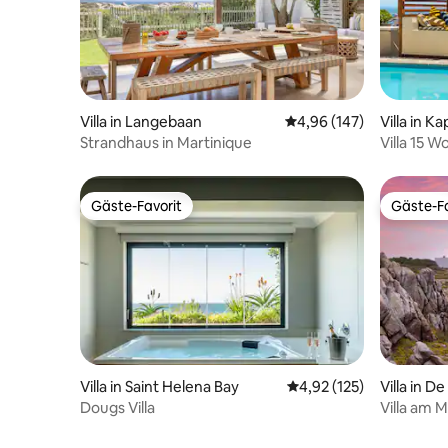
Villa in Langebaan
Durchschnittliche Bewe
4,96 (147)
Villa in K
Strandhaus in Martinique
Villa 15 
Camps Ba
Gäste-Favorit
Gäste-Fa
Gäste-Favorit
Gäste-Fa
Villa in Saint Helena Bay
Durchschnittliche Bewe
4,92 (125)
Villa in D
Dougs Villa
Villa am 