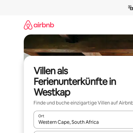
Zu
Inhalten
springen
Villen als
Ferienunterkünfte in
Westkap
Finde und buche einzigartige Villen auf Airbnb
Ort
Wenn Ergebnisse verfügbar sind, navigiere mit d