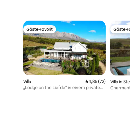
Gäste-Favorit
Gäste-Fa
Gäste-Favorit
Gäste-Fa
Villa
Durchschnittliche Bew
4,85 (72)
Villa in S
„Lodge on the Liefde“ in einem privaten
Charmante
Naturschutzgebiet