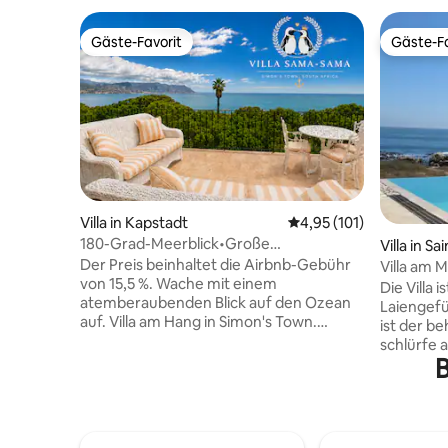
Gäste-Favorit
Gäste-Fa
Gäste-Favorit
Gäste-Fa
Villa in Kapstadt
Durchschnittliche Bew
4,95 (101)
180-Grad-Meerblick•Große
Villa in S
Villa•Strände•Pinguine
Der Preis beinhaltet die Airbnb-Gebühr
Villa am 
von 15,5 %. Wache mit einem
Die Villa 
atemberaubenden Blick auf den Ozean
Laiengefü
auf. Villa am Hang in Simon's Town.
ist der b
Einfache, gut markierte Spaziergänge zu
schlürfe 
vielen Pinguinkolonien und geheimen
B
Ozeans un
windfreien Stränden. Die Küche des
Lage, 30 
Küchenchefs ist voll ausgestattet. Ein
und Famil
großer Balkon mit großem Grill.
lieben. S
Eingebauter Kamin im Innenbereich zum
Zimmern,