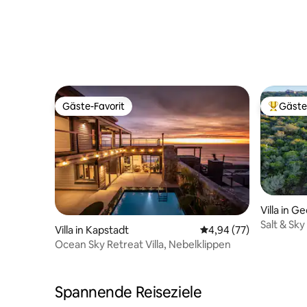
Gäste-Favorit
Gäste
Gäste-Favorit
Beliebte
Villa in G
Salt & Sk
Villa in Kapstadt
Durchschnittliche Bew
4,94 (77)
Whirlpool
Ocean Sky Retreat Villa, Nebelklippen
Spannende Reiseziele