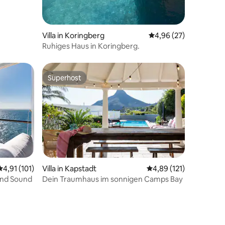
Villa in Koringberg
Durchschnittliche Be
4,96 (27)
Ruhiges Haus in Koringberg.
Superhost
Superhost
26 Bewertungen
Durchschnittliche Bewertung: 4,91 von 5, 101 Bewertungen
4,91 (101)
Villa in Kapstadt
Durchschnittliche Bew
4,89 (121)
nd Sound
Dein Traumhaus im sonnigen Camps Bay