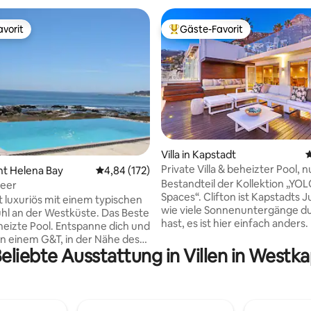
vorit
Gäste-Favorit
vorit
Beliebter Gäste-Favorit.
ertung: 4,95 von 5, 101 Bewertungen
Villa in Kapstadt
D
Private Villa & beheizter Pool, 
aint Helena Bay
Durchschnittliche Bewertung: 4,84 von 5, 1
4,84 (172)
Schritte vom Strand entfernt
Bestandteil der Kollektion „YO
Meer
Spaces“. Clifton ist Kapstadts Juwel, egal,
ist luxuriös mit einem typischen
wie viele Sonnenuntergänge d
hl an der Westküste. Das Beste
hast, es ist hier einfach anders.
eheizte Pool. Entspanne dich und
private Villa befindet sich in de
an einem G&T, in der Nähe des
Promenade, in einer windfreie
eliebte Ausstattung in Villen in Westk
d der tollen Aussicht. Beste
im Herzen des energiegeladen
m vom Strand entfernt. Paare
Clifton. Weniger als 2 Gehminu
ien mit Kindern werden es
den berühmten 4 Clifton Beac
chöne Aussicht von allen
entfernt. Es ist +/- 5 Autominu
 wo man den ganzen Tag