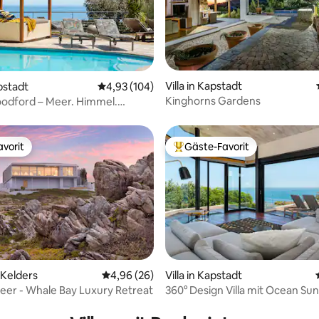
Villa in Kapstadt
rtung: 4,96 von 5, 147 Bewertungen
apstadt
Durchschnittliche Bewertung: 4,93 von 5, 1
4,93 (104)
Kinghorns Gardens
Woodford – Meer. Himmel.
y.
vorit
Gäste-Favorit
vorit
Beliebter Gäste-Favorit.
rtung: 4,92 von 5, 125 Bewertungen
e Kelders
Durchschnittliche Bewertung: 4,96 von 5, 
4,96 (26)
Villa in Kapstadt
Meer - Whale Bay Luxury Retreat
360° Design Villa mit Ocean Su
Privatsphäre