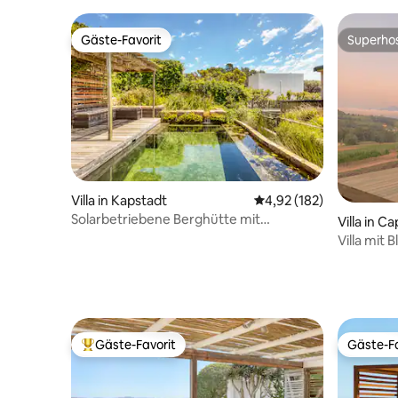
Schlafplätze für 12
am Pinnac
Gäste-Favorit
Superho
Gäste-Favorit
Superho
Villa in Kapstadt
Durchschnittliche Bewe
4,92 (182)
Solarbetriebene Berghütte mit
Villa in C
Naturpool
ct Municip
Villa mit 
Gäste-Favorit
Gäste-Fa
Beliebter Gäste-Favorit.
Gäste-Fa