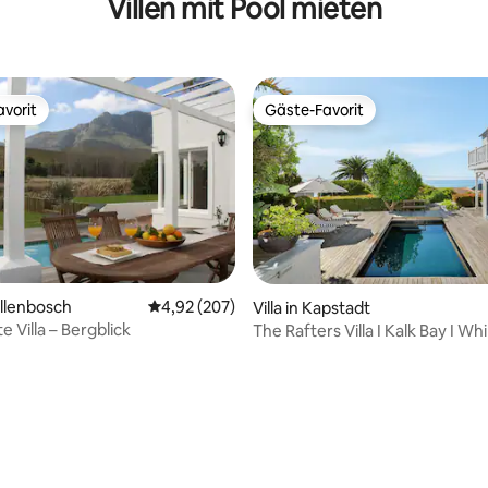
Villen mit Pool mieten
vorit
Gäste-Favorit
vorit
Gäste-Favorit
ertung: 4,85 von 5, 72 Bewertungen
tellenbosch
Durchschnittliche Bewertung: 4,92 von 5, 2
4,92 (207)
Villa in Kapstadt
 Villa – Bergblick
The Rafters Villa I Kalk Bay I Whi
Meerblick