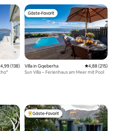
Pool
Gäste-Favorit
Gäste-Favorit
urchschnittliche Bewertung: 4,99 von 5, 138 Bewertungen
4,99 (138)
Villa in Gqeberha
Durchschnittliche Bew
4,88 (215)
cho“
Sun Villa ~ Ferienhaus am Meer mit Pool
19 Bewertungen
Gäste-Favorit
Beliebter Gäste-Favorit.