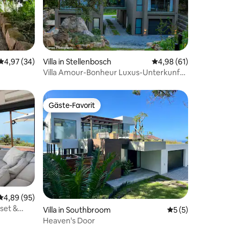
Durchschnittliche Bewertung: 4,97 von 5, 34 Bewertungen
4,97 (34)
Villa in Stellenbosch
Durchschnittliche Be
4,98 (61)
04 Bewertungen
Villa Amour-Bonheur Luxus-Unterkunft
mit Bergblick
Gäste-Favorit
Gäste-Favorit
26 Bewertungen
Durchschnittliche Bewertung: 4,89 von 5, 95 Bewertungen
4,89 (95)
nset &
Villa in Southbroom
Durchschnittlich
5 (5)
Heaven's Door