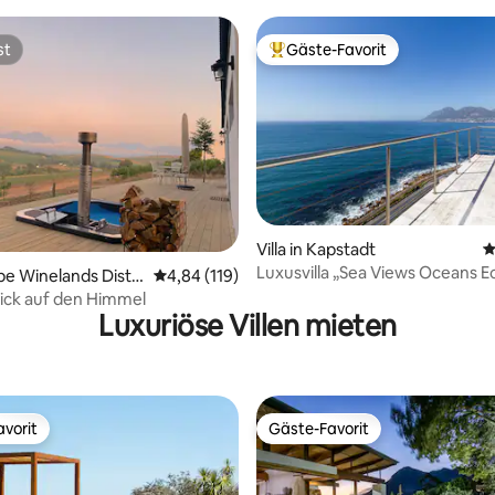
le Point
st
Gäste-Favorit
st
Beliebter Gäste-Favorit.
rtung: 4,92 von 5, 182 Bewertungen
Villa in Kapstadt
D
Luxusvilla „Sea Views Oceans E
ape Winelands Distri
Durchschnittliche Bewertung: 4,84 von 5, 1
4,84 (119)
ality
Blick auf den Himmel
Luxuriöse Villen mieten
vorit
Gäste-Favorit
vorit
Gäste-Favorit