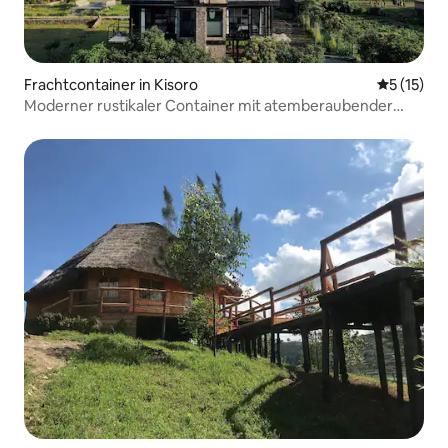
Frachtcontainer in Kisoro
Durchschn
5 (15)
Moderner rustikaler Container mit atemberaubender
Aussicht