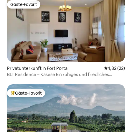
Gäste-Favorit
Gäste-Favorit
Privatunterkunft in Fort Portal
Durchschnitt
4,82 (22)
BLT Residence – Kasese Ein ruhiges und friedliches
Zuhause
Gäste-Favorit
Beliebter Gäste-Favorit.