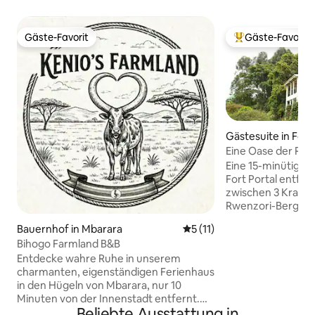
Gäste-Favorit
Gäste-Favorit
Gäste-Favorit
Beliebter Gäste-F
Gästesuite in Fort
Eine Oase der Ruh
3 Schlafzimmern
Eine 15-minütige F
Fort Portal entfer
zwischen 3 Kraters
Rwenzori-Berge, i
nach dem sich dei
Bauernhof in Mbarara
Durchschnittliche Bewertu
5 (11)
Die Unterkunft bef
Bihogo Farmland B&B
Hektar schönem A
Entdecke wahre Ruhe in unserem
Natur, Vogelbeob
charmanten, eigenständigen Ferienhaus
Wanderungen un
in den Hügeln von Mbarara, nur 10
Kratersee genieße
Minuten von der Innenstadt entfernt.
ein Labyrinth und
Beliebte Ausstattung in
Ein überwältigendes authentisches
für tiefere Besin