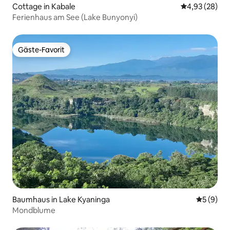
Cottage in Kabale
Durchschnittl
4,93 (28)
Ferienhaus am See (Lake Bunyonyi)
Gäste-Favorit
Gäste-Favorit
Baumhaus in Lake Kyaninga
Durchschn
5 (9)
Mondblume