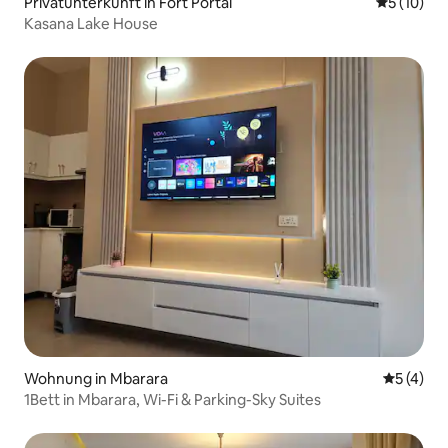
Privatunterkunft in Fort Portal
Durchschn
5 (10)
Kasana Lake House
Wohnung in Mbarara
Durchsch
5 (4)
1Bett in Mbarara, Wi-Fi & Parking-Sky Suites