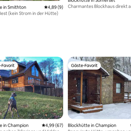
Blockhütte in Somerset
Charmantes Blockhaus direkt a
e in Smithton
Durchschnittliche Bewertung: 4,89 von 5,
4,89 (9)
Piste im Hidden Valley
 Nest (kein Strom in der Hütte)
rtung: 4,66 von 5, 212 Bewertungen
-Favorit
Gäste-Favorit
r Gäste-Favorit.
Gäste-Favorit
ertung: 4,96 von 5, 25 Bewertungen
e in Champion
Durchschnittliche Bewertung: 4,99 von 5, 
4,99 (67)
Blockhütte in Champion