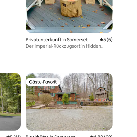
Privatunterkunft in Somerset
Durchschnittlich
5 (6)
Der Imperial-Rückzugsort in Hidden
Valley mit Whirlpool
Gäste-Favorit
Gäste-Favorit