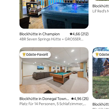
Blockhütt
Lil' Red's
Blockhütte in Champion
Durchschnittliche Bewe
4,66 (212)
4BR Seven Springs Hütte + GROSSER
Whirlpool
Gäste-Favorit
Gäste
Beliebter Gäste-Favorit.
Beliebte
Blockhütte in Donegal Towns
Durchschnittliche Bew
4,96 (25)
hip
Platz für 14 Personen, 5 Schlafzimmer,
Blockhütt
10 Betten, Whirlpool, Seezugang,