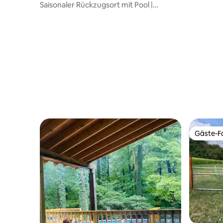
ington
Saisonaler Rückzugsort mit Pool |
Feuerstelle und große Terrasse
Gäste-Fa
Gäste-Fa