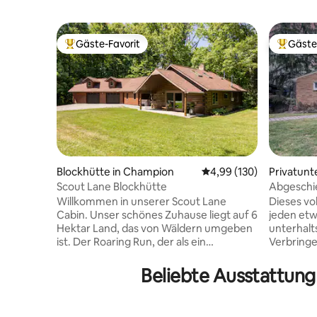
Gäste-Favorit
Gäste
Beliebter Gäste-Favorit.
Beliebte
Blockhütte in Champion
Durchschnittliche Bewe
4,99 (130)
Privatunt
k
Scout Lane Blockhütte
Abgeschi
mit 3 Sch
Willkommen in unserer Scout Lane
Dieses vo
Cabin. Unser schönes Zuhause liegt auf 6
jeden etwa
Hektar Land, das von Wäldern umgeben
unterhalt
ist. Der Roaring Run, der als ein
Verbringe
einheimischer Forellenbach der Klasse A
deiner Fam
gilt, fließt direkt durch den Hinterhof.
einem en
Beliebte Ausstattun
Diese Unterkunft liegt nur wenige
Koche ein
Gehminuten vom ICV-Wander- und
unserer v
Radweg entfernt. Nur eine kurze Fahrt
auf dem H