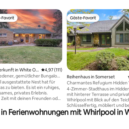
-Favorit
Gäste-Favorit
r Gäste-Favorit.
Gäste-Favorit
rtung: 4,99 von 5, 130 Bewertungen
erkunft in White Oa
Durchschnittliche Bewertung: 4,97 von 5, 1
4,97 (111)
edener, gemütlicher Bungalow
Reihenhaus in Somerset
lafzimmern
ll ausgestattete Nest hat für
Charmantes Refugium Hidden V
s zu bieten. Es ist ein ruhiges,
Schlafzimmer + 3 Bäder Whirlp
4-Zimmer-Stadthaus im Hidden
sames, privates Erlebnis.
mit hinterer Terrasse und priv
 Zeit mit deinen Freunden oder
Whirlpool mit Blick auf den Teic
ilie bei einer Partie Billard oder
Schlüsselfertig, möbliert und be
tspannenden Bad im Whirlpool.
g in Ferienwohnungen mit Whirlpool in
dich, um es zu deinem ganz ei
e kulinarische Delikatesse in
Bergurlaub zu machen. Küche
oll ausgestatteten Küche oder
umgebaut und komplett neuer
olzkohle-/Gasgrill und speise
Bodenbelag! 2 Schlafzimmer i