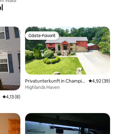
om Wald!
l
Gäste-Favorit
Gäste-Favorit
Privatunterkunft in Champio
Durchschnittliche Be
4,92 (39)
n
Highlands Haven
 6 Bewertungen
Durchschnittliche Bewertung: 4,13 von 5, 8 Bewertungen
4,13 (8)