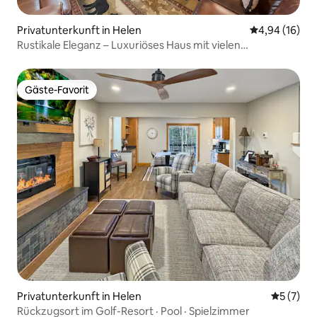
Privatunterkunft in Helen
Durchschnitt
4,94 (16)
Rustikale Eleganz – Luxuriöses Haus mit vielen
Annehmlichkeiten
Gäste-Favorit
Gäste-Favorit
Privatunterkunft in Helen
Durchsch
5 (7)
Rückzugsort im Golf-Resort · Pool · Spielzimmer