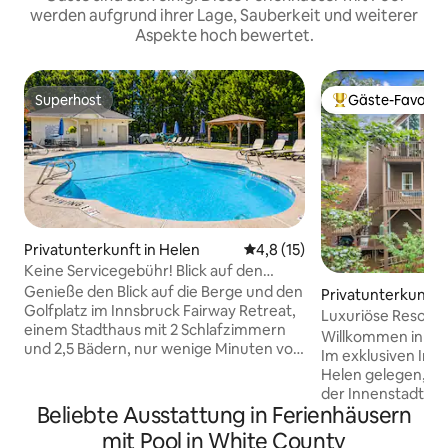
werden aufgrund ihrer Lage, Sauberkeit und weiterer
Aspekte hoch bewertet.
Superhost
Gäste-Favorit
Superhost
Beliebter Gäste-F
Privatunterkunft in Helen
Durchschnittliche Bewertung:
4,8 (15)
Keine Servicegebühr! Blick auf den
Golfplatz in Helen mit Zugang zum Pool!
Genieße den Blick auf die Berge und den
Privatunterkunft i
Golfplatz im Innsbruck Fairway Retreat,
Luxuriöse Resort-
einem Stadthaus mit 2 Schlafzimmern
Helen/2 Meilen bis
Willkommen in de
und 2,5 Bädern, nur wenige Minuten von
Stadt/Aussicht/Sp
Im exklusiven Inns
Helen entfernt. Schlafplätze für
Helen gelegen, nu
6 Personen mit einer Kingsize-Suite,
der Innenstadt en
einem Schlafzimmer mit Queensize-
Beliebte Ausstattung in Ferienhäusern
in der Nähe der a
Bett und einem Schlafsofa. Entspanne
Veranstaltungen u
mit Pool in White County
dich auf der privaten Veranda, koche in