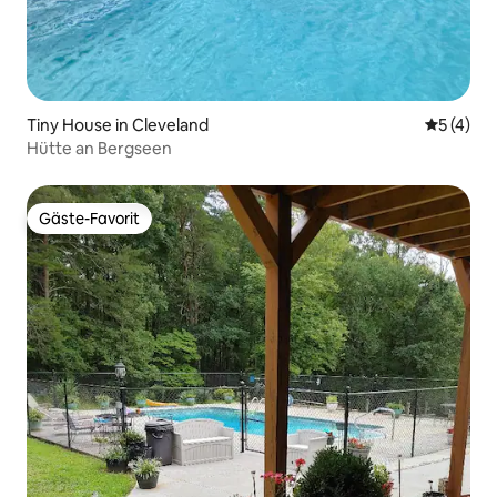
Tiny House in Cleveland
Durchsch
5 (4)
Hütte an Bergseen
Gäste-Favorit
Gäste-Favorit