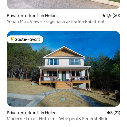
Privatunterkunft in Helen
Durchschnitt
4,9 (30)
Yonah Mtn. View – Frage nach aktuellen Rabatten!
Gäste-Favorit
Beliebter Gäste-Favorit.
Privatunterkunft in Helen
Durchschn
5 (21)
Moderne Luxus-Hütte mit Whirlpool & Feuerstelle in
Helen