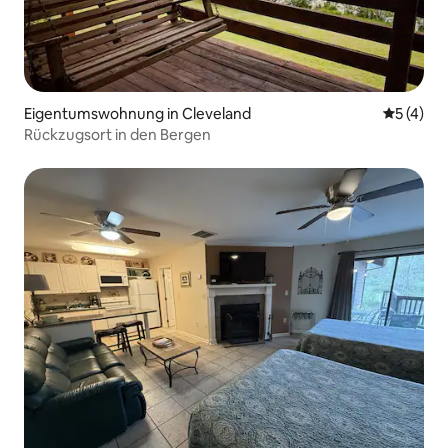
Eigentumswohnung in Cleveland
Durchsch
5 (4)
Rückzugsort in den Bergen