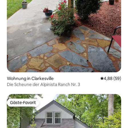
Wohnung in Clarkesville
Durchschnittl
4,88 (59)
Die Scheune der Alpinista Ranch Nr. 3
Gäste-Favorit
Gäste-Favorit