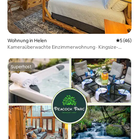
Wohnung in Helen
Durchschni
5 (46)
Kameraüberwachte Einzimmerwohnung · Kingsize-
Doppelbett · Minuten bis zur Innenstadt
Superhost
Superhost