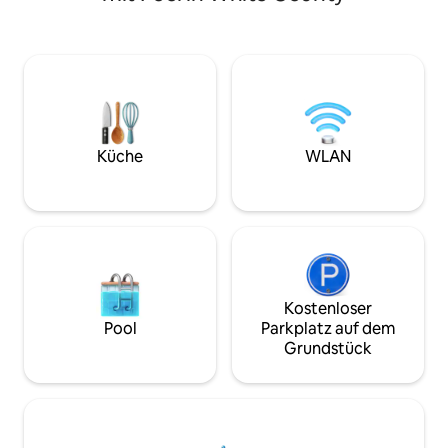
Helen bist, aber 
der voll ausgestatteten Küche und
und Berruhe haben
parke ganz einfach in der Garage für 2
Unterkunft genau d
Autos. Nur wenige Schritte von den
Mach es dir in de
Annehmlichkeiten des Innsbruck
gemütlich oder ge
Resorts entfernt, darunter Pool und
lokalen Weins auf
Tennisplätze, und weniger als 1,6 km von
Veranda, entspann
Tubing, dem Wasserpark und dem
einer der 3 Terras
Hardman Trail entfernt – perfekt für
ein. Dieses gerä
Küche
WLAN
Paare, Familien oder Freunde.
eingerichtete Haus
ausgestatteter Küc
für alle!
Kostenloser
Pool
Parkplatz auf dem
Grundstück