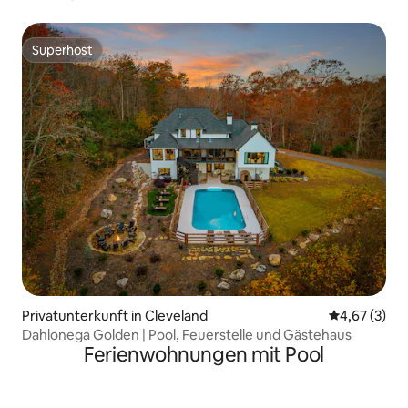
Superhost
Superhost
Privatunterkunft in Cleveland
Durchschnit
4,67 (3)
Dahlonega Golden | Pool, Feuerstelle und Gästehaus
Ferienwohnungen mit Pool