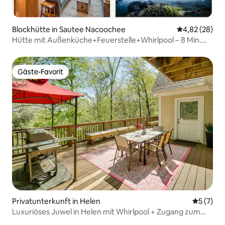
Blockhütte in Sautee Nacoochee
Durchschnittl
4,82 (28)
Hütte mit Außenküche+Feuerstelle+Whirlpool – 8 Min.
nach Helen
Gäste-Favorit
Gäste-Favorit
Privatunterkunft in Helen
Durchsch
5 (7)
Luxuriöses Juwel in Helen mit Whirlpool + Zugang zum
Pool