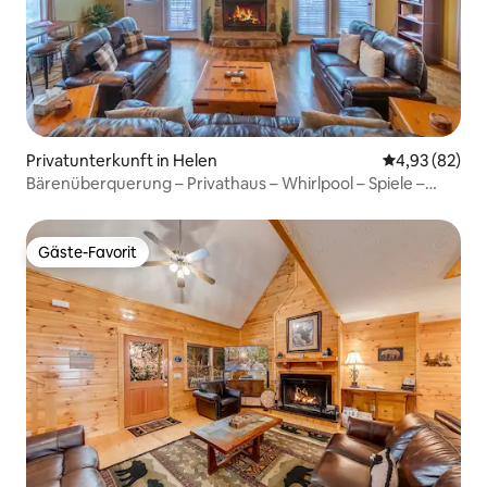
Privatunterkunft in Helen
Durchschnittl
4,93 (82)
Bärenüberquerung – Privathaus – Whirlpool – Spiele –
Gemütlich
Gäste-Favorit
Gäste-Favorit