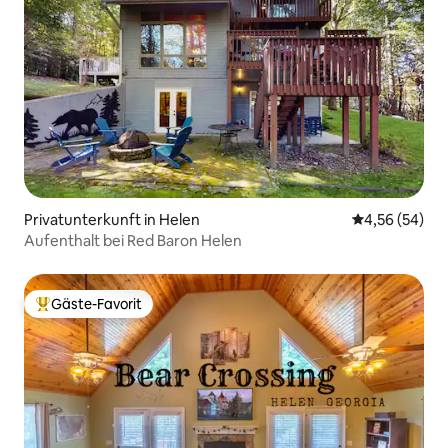
Privatunterkunft in Helen
Durchschnittl
4,56 (54)
Aufenthalt bei Red Baron Helen
Gäste-Favorit
Beliebter Gäste-Favorit.