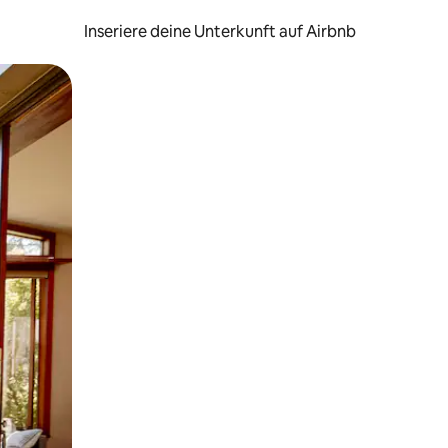
Inseriere deine Unterkunft auf Airbnb
h Berühren oder Wischgesten.