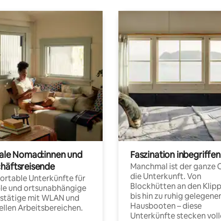
tale Nomad:innen und
Faszination inbegriffen
häftsreisende
Manchmal ist der ganze 
die Unterkunft. Von
rtable Unterkünfte für
Blockhütten an den Klip
ble und ortsunabhängige
bis hin zu ruhig gelegene
fstätige mit WLAN und
Hausbooten – diese
ellen Arbeitsbereichen.
Unterkünfte stecken voll