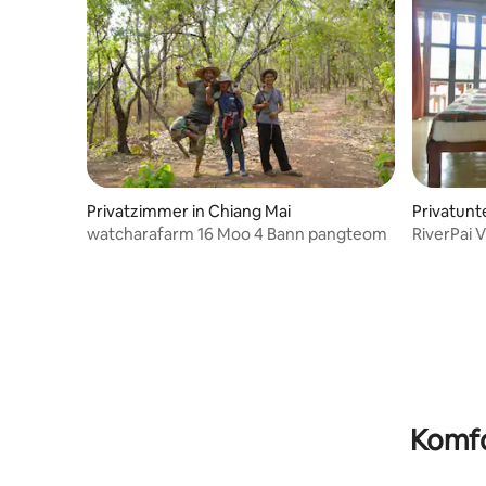
Privatzimmer in Chiang Mai
Privatunt
watcharafarm 16 Moo 4 Bann pangteom
RiverPai Vi
Komfo