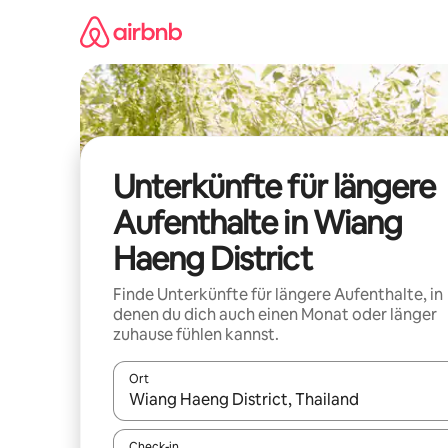
Zu
Inhalten
springen
Unterkünfte für längere
Aufenthalte in Wiang
Haeng District
Finde Unterkünfte für längere Aufenthalte, in
denen du dich auch einen Monat oder länger
zuhause fühlen kannst.
Ort
Wenn Ergebnisse verfügbar sind, navigiere mit d
Check-in