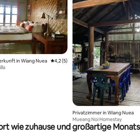
erkunft in Wiang Nuea
Durchschnittliche Bewertung: 4,2 von 5,
4,2 (5)
lla
Privatzimmer in Wiang Nuea
Mueang Noi Homestay
rt wie zuhause und großartige Monats