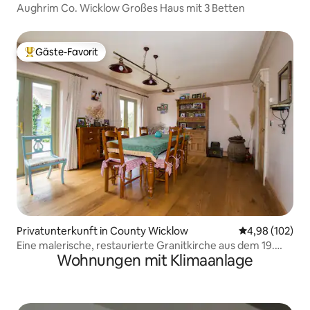
Aughrim Co. Wicklow Großes Haus mit 3 Betten
Gäste-Favorit
Beliebter Gäste-Favorit.
Privatunterkunft in County Wicklow
Durchschnittli
4,98 (102)
Eine malerische, restaurierte Granitkirche aus dem 19.
Wohnungen mit Klimaanlage
Jahrhundert