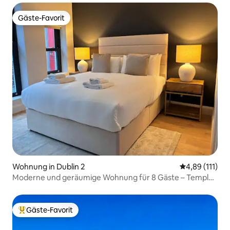
Gäste-Favorit
Gäste-Favorit
Wohnung in Dublin 2
Durchschnittl
4,89 (111)
Moderne und geräumige Wohnung für 8 Gäste – Temple
Bar Dublin
Gäste-Favorit
Beliebter Gäste-Favorit.