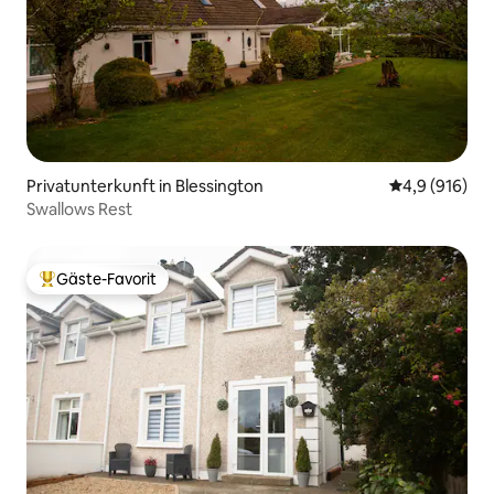
Privatunterkunft in Blessington
Durchschnitt
4,9 (916)
Swallows Rest
Gäste-Favorit
Beliebter Gäste-Favorit.