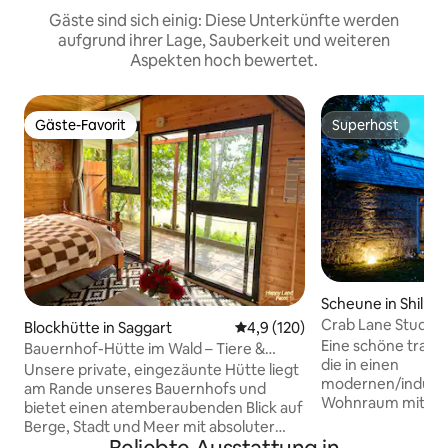
Gäste sind sich einig: Diese Unterkünfte werden
aufgrund ihrer Lage, Sauberkeit und weiteren
Aspekten hoch bewertet.
Gäste-Favorit
Superhost
Gäste-Favorit
Superhost
Scheune in Shillel
Crab Lane Studios
Blockhütte in Saggart
Durchschnittliche Bewertung: 
4,9 (120)
Eine schöne tradit
Bauernhof-Hütte im Wald – Tiere &
die in einen
Natur
Unsere private, eingezäunte Hütte liegt
modernen/industri
am Rande unseres Bauernhofs und
Wohnraum mit sch
bietet einen atemberaubenden Blick auf
umgewandelt wurde
Berge, Stadt und Meer mit absoluter
den idyllischen A
Privatsphäre. Es verfügt über eine heiße