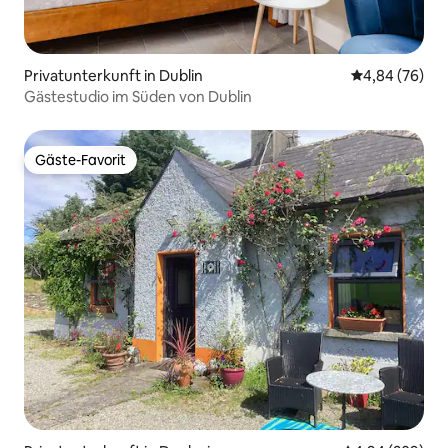
Privatunterkunft in Dublin
Durchschnittl
4,84 (76)
Gästestudio im Süden von Dublin
Gäste-Favorit
Gäste-Favorit