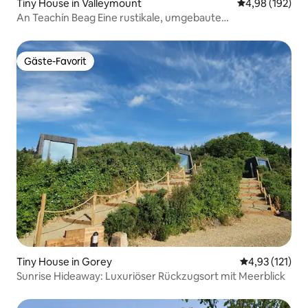
Tiny House in Valleymount
Durchschnittli
4,98 (192)
An Teachín Beag Eine rustikale, umgebaute
Granitmolkerei
Gäste-Favorit
Gäste-Favorit
Tiny House in Gorey
Durchschnittl
4,93 (121)
Sunrise Hideaway: Luxuriöser Rückzugsort mit Meerblick