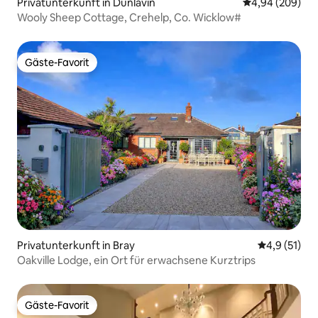
Privatunterkunft in Dunlavin
Durchschnittli
4,94 (209)
Wooly Sheep Cottage, Crehelp, Co. Wicklow#
Gäste-Favorit
Gäste-Favorit
Privatunterkunft in Bray
Durchschnit
4,9 (51)
Oakville Lodge, ein Ort für erwachsene Kurztrips
Gäste-Favorit
Gäste-Favorit