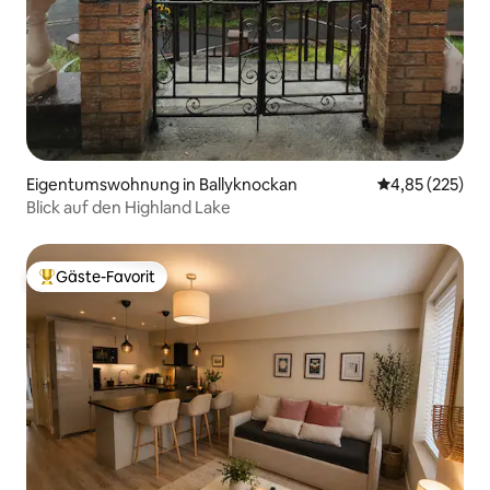
Eigentumswohnung in Ballyknockan
Durchschnittli
4,85 (225)
Blick auf den Highland Lake
Gäste-Favorit
Beliebter Gäste-Favorit.