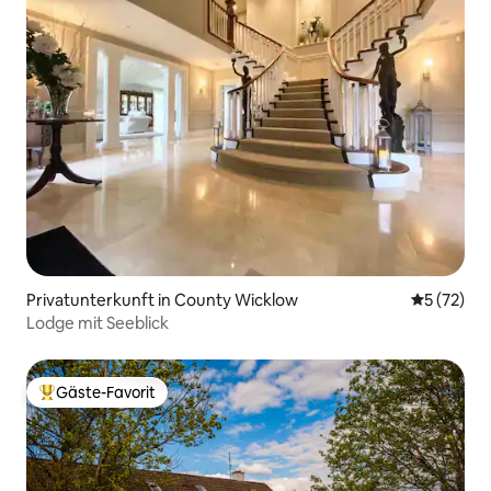
Privatunterkunft in County Wicklow
Durchschn
5 (72)
Lodge mit Seeblick
Gäste-Favorit
Beliebter Gäste-Favorit.