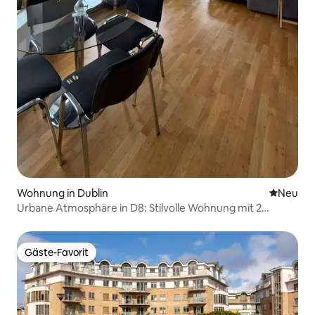
Wohnung in Dublin
Neue Unt
Neu
Urbane Atmosphäre in D8: Stilvolle Wohnung mit 2
Schlafzimmern und 2 Bädern im Stadtzentrum
Gäste-Favorit
Gäste-Favorit