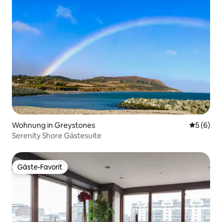
Wohnung in Greystones
Durchschn
5 (6)
Serenity Shore Gästesuite
Gäste-Favorit
Gäste-Favorit