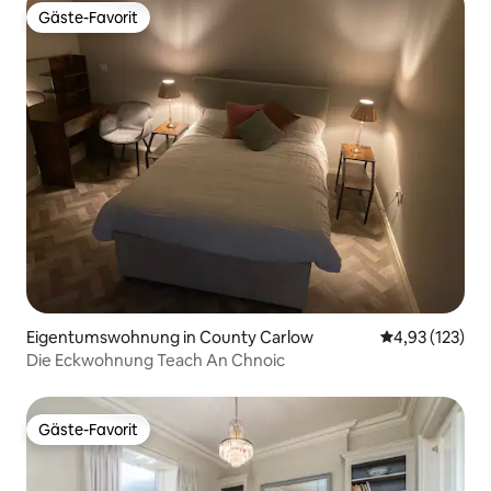
Gäste-Favorit
Gäste-Favorit
Eigentumswohnung in County Carlow
Durchschnittl
4,93 (123)
Die Eckwohnung Teach An Chnoic
Gäste-Favorit
Gäste-Favorit