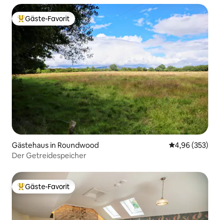
Gäste-Favorit
Beliebter Gäste-Favorit.
Gästehaus in Roundwood
Durchschnittli
4,96 (353)
Der Getreidespeicher
Gäste-Favorit
Beliebter Gäste-Favorit.