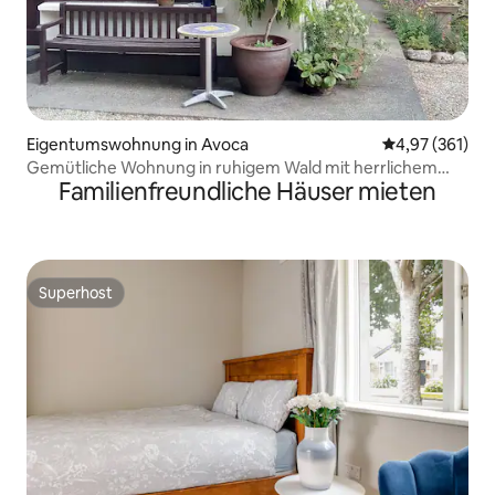
Eigentumswohnung in Avoca
Durchschnittl
4,97 (361)
Gemütliche Wohnung in ruhigem Wald mit herrlichem
Familienfreundliche Häuser mieten
Blick
Superhost
Superhost