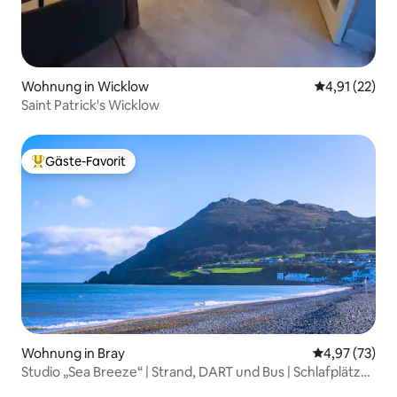
Wohnung in Wicklow
Durchschnitt
4,91 (22)
Saint Patrick's Wicklow
Gäste-Favorit
Beliebter Gäste-Favorit.
Wohnung in Bray
Durchschnitt
4,97 (73)
Studio „Sea Breeze“ | Strand, DART und Bus | Schlafplätze
für 3 Personen