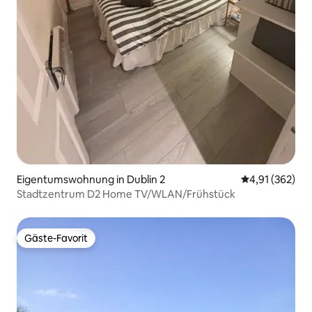
Eigentumswohnung in Dublin 2
Durchschnittl
4,91 (362)
Stadtzentrum D2 Home TV/WLAN/Frühstück
Gäste-Favorit
Gäste-Favorit