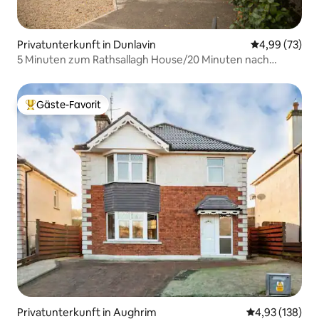
Privatunterkunft in Dunlavin
Durchschnittl
4,99 (73)
5 Minuten zum Rathsallagh House/20 Minuten nach
Punchestown
Gäste-Favorit
Beliebter Gäste-Favorit.
Privatunterkunft in Aughrim
Durchschnittl
4,93 (138)