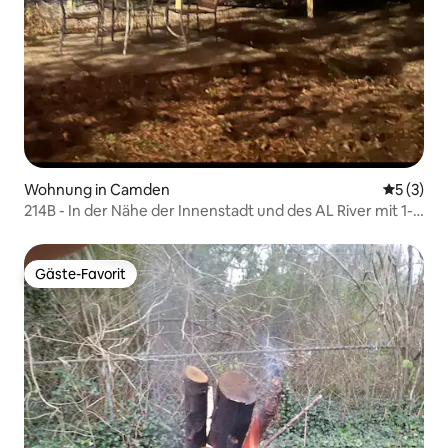
Wohnung in Camden
Durchsch
5 (3)
214B - In der Nähe der Innenstadt und des AL River mit 1-K
und 1-Q
Gäste-Favorit
Gäste-Favorit