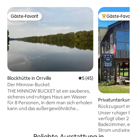
Gäste-Favorit
Gäste-Favorit
Gäste-Favorit
Beliebter Gäste-F
Blockhütte in Orrville
Durchschnittliche Bewertun
5 (45)
Der Minnow-Bucket
THE MINNOW BUCKET ist ein sauberes,
sicheres und ruhiges Haus am Wasser
Privatunterkunft
für 8 Personen, in dem man sich erholen
Rückzugsort im Fl
kann und das außergewöhnliche
Unser ruhiger Rü
Erholungsmöglichkeiten bietet. Genieße
verfügt über 2 Sc
den privaten Bootssteg und einen 50-
Badezimmer, einen
Fuß-überdachten Pavillon, den wir THE
Strom und eine Bo
CRICKET BOX nennen, für den Empfang
Beliebte Ausstattung in
Genieße die Natu