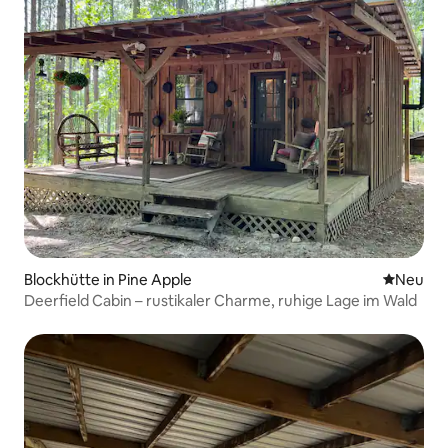
Blockhütte in Pine Apple
Neue Unt
Neu
Deerfield Cabin – rustikaler Charme, ruhige Lage im Wald