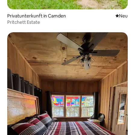
Privatunterkunft in Camden
Neue Unt
Neu
Pritchett Estate