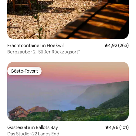
Frachtcontainer in Hoekwil
Durchschnittli
4,92 (263)
Bergzauber 2 „Süßer Rückzugsort“
Gäste-Favorit
Gäste-Favorit
Gästesuite in Ballots Bay
Durchschnittl
4,96 (101)
Das Studio~22 Lands End