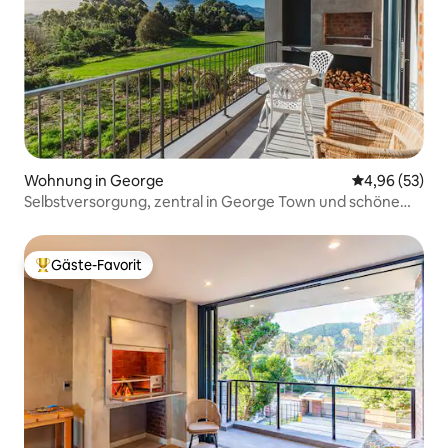
Wohnung in George
Durchschnittl
4,96 (53)
Selbstversorgung, zentral in George Town und schöne
Aussicht
Gäste-Favorit
Beliebter Gäste-Favorit.