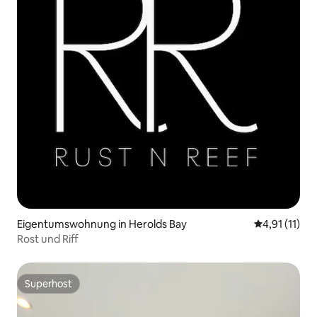
Eigentumswohnung in Herolds Bay
Durchschnitt
4,91 (11)
Rost und Riff
Superhost
Superhost