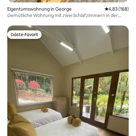
Eigentumswohnung in George
Durchschnittli
4,83 (168)
Gemütliche Wohnung mit zwei Schlafzimmern in der
Nähe von Stadt und Fitnessstudio
Gäste-Favorit
Gäste-Favorit