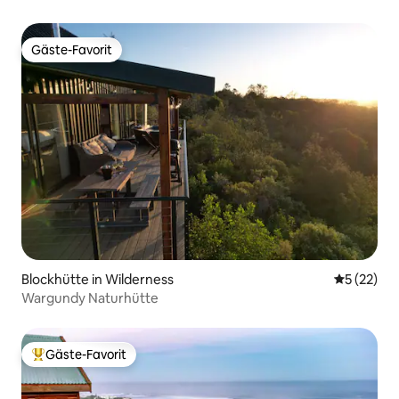
Gäste-Favorit
Gäste-Favorit
Blockhütte in Wilderness
Durchschn
5 (22)
Wargundy Naturhütte
Gäste-Favorit
Beliebter Gäste-Favorit.