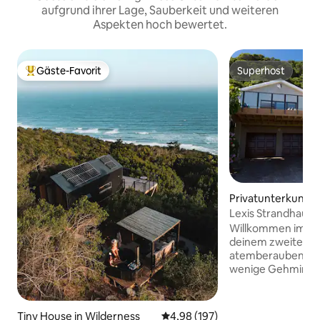
aufgrund ihrer Lage, Sauberkeit und weiteren
Aspekten hoch bewertet.
Gäste-Favorit
Superhost
Beliebter Gäste-Favorit.
Superhost
Privatunterkunft i
ess
Lexis Strandhaus
Willkommen im Lex
deinem zweiten Z
atemberaubenden
wenige Gehminut
dem pulsierenden 
du einfachen Zuga
Restaurants, lebha
Tiny House in Wilderness
Durchschnittliche Bewertung: 4
4,98 (197)