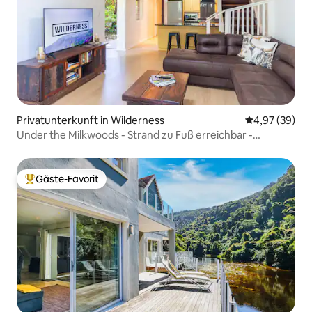
Privatunterkunft in Wilderness
Durchschnittl
4,97 (39)
Under the Milkwoods - Strand zu Fuß erreichbar -
Klimaanlage
Gäste-Favorit
Beliebter Gäste-Favorit.