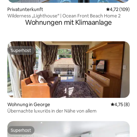
Privatunterkunft
Durchschnittl
4,72 (109)
Wilderness „Lighthouse“ | Ocean Front Beach Home 2
Wohnungen mit Klimaanlage
Superhost
Superhost
Wohnung in George
Durchschnit
4,75 (8)
Übernachte luxuriös in der Nähe von allem
Superhost
Superhost