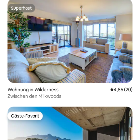
Superhost
Superhost
Wohnung in Wilderness
Durchschnittl
4,85 (20)
Zwischen den Milkwoods
Gäste-Favorit
Gäste-Favorit