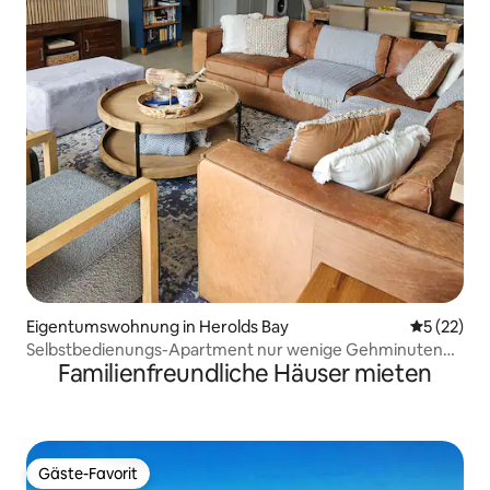
Eigentumswohnung in Herolds Bay
Durchschn
5 (22)
Selbstbedienungs-Apartment nur wenige Gehminuten
Familienfreundliche Häuser mieten
vom Strand entfernt
Gäste-Favorit
Gäste-Favorit