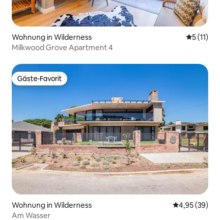
Wohnung in Wilderness
Durchschn
5 (11)
Milkwood Grove Apartment 4
Gäste-Favorit
Gäste-Favorit
Wohnung in Wilderness
Durchschnittl
4,95 (39)
Am Wasser