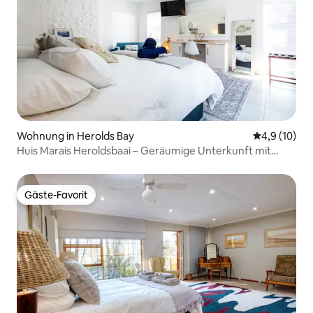
Wohnung in Herolds Bay
Durchschnit
4,9 (10)
Huis Marais Heroldsbaai – Geräumige Unterkunft mit
einem Schlafzimmer
Gäste-Favorit
Gäste-Favorit