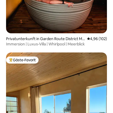
Privatunterkunft in Garden Route District Mu
Durchschnittli
4,96 (102)
nicipality
Immersion | Luxus-Villa | Whirlpool | Meerblick
Gäste-Favorit
Beliebter Gäste-Favorit.