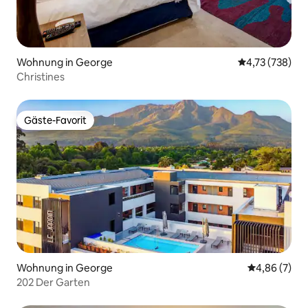
Wohnung in George
Durchschnittl
4,73 (738)
Christines
Gäste-Favorit
Gäste-Favorit
Wohnung in George
Durchschnitt
4,86 (7)
202 Der Garten