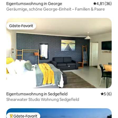
Eigentumswohnung in George
Durchschnitt
4,81 (36)
Geräumige, schöne George-Einheit – Familien & Paare
Gäste-Favorit
Gäste-Favorit
Eigentumswohnung in Sedgefield
Durchschn
5 (6)
Shearwater Studio Wohnung Sedgefield
Gäste-Favorit