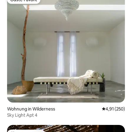
Gäste-Favorit
Wohnung in Wilderness
Durchschnittl
4,91 (250)
Sky Light Apt 4