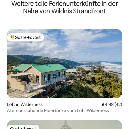
Weitere tolle Ferienunterkünfte in der
Nähe von Wildnis Strandfront
Gäste-Favorit
Beliebter Gäste-Favorit.
Loft in Wilderness
Durchschnittl
4,98 (42)
Atemberaubende Meerblicke vom Loft-Wilderness
Gäste-Favorit