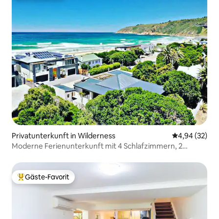
Privatunterkunft in Wilderness
Durchschnittl
4,94 (32)
Moderne Ferienunterkunft mit 4 Schlafzimmern, 2
Gehminuten vom Strand entfernt
Gäste-Favorit
Beliebter Gäste-Favorit.