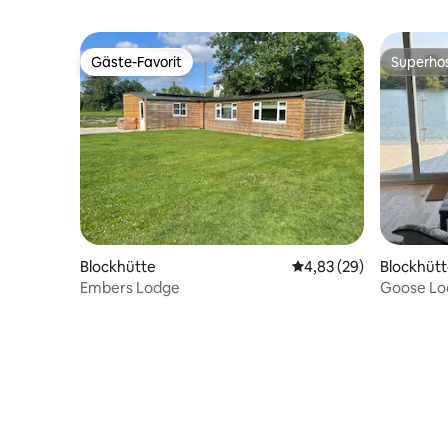
Hauses befindet sich eine B&B-
Einrichtung mit einem Schlafzimmer.
Gäste-Favorit
Superho
Gäste-Favorit
Superho
Blockhütte
Durchschnittliche Bew
4,83 (29)
Blockhüt
Embers Lodge
Goose Lo
Haustierf