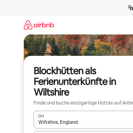
Zu
Inhalten
springen
Blockhütten als
Ferienunterkünfte in
Wiltshire
Finde und buche einzigartige Hütten auf Airb
Ort
Wenn Ergebnisse verfügbar sind, navigiere mit d