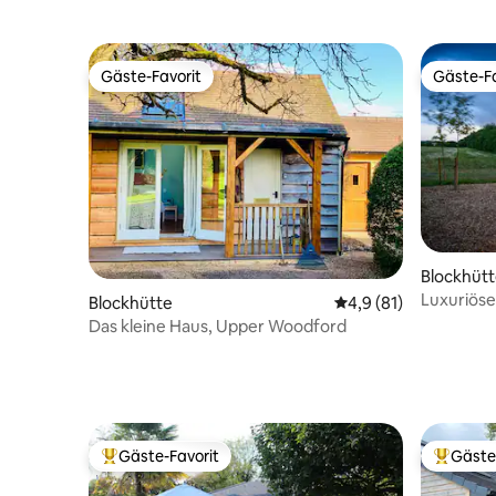
Gäste-Favorit
Gäste-Fa
Gäste-Favorit
Gäste-Fa
Blockhüt
Luxuriöse
Blockhütte
Durchschnittliche Be
4,9 (81)
Das kleine Haus, Upper Woodford
Gäste-Favorit
Gäste
Beliebter Gäste-Favorit.
Beliebte