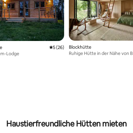
ertung: 4,87 von 5, 47 Bewertungen
Blockhütte
te
Durchschnittliche Bewertung: 5 von 5, 
5 (26)
Ruhige Hütte in der Nähe von B
um-Lodge
Schlafplätze
Haustierfreundliche Hütten mieten