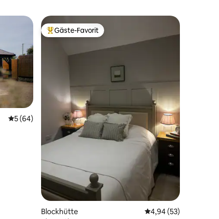
Gäste-Favorit
Beliebter Gäste-Favorit.
Durchschnittliche Bewertung: 5 von 5, 64 Bewertungen
5 (64)
51 Bewertungen
Blockhütte
Durchschnittliche Be
4,94 (53)