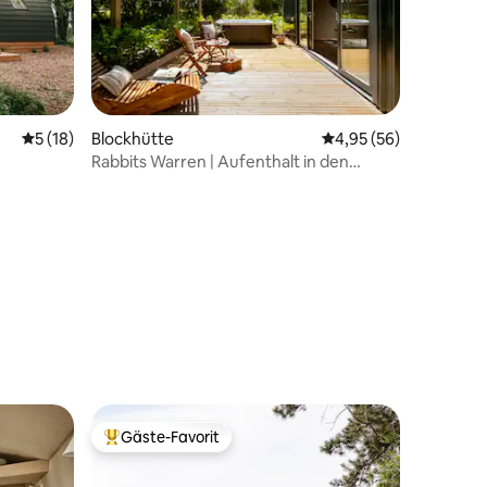
Durchschnittliche Bewertung: 5 von 5, 18 Bewertungen
5 (18)
Blockhütte
Durchschnittliche Be
4,95 (56)
Rabbits Warren | Aufenthalt in den
Cotswolds mit Sauna und Whirlpool
11 Bewertungen
Gäste-Favorit
Beliebter Gäste-Favorit.