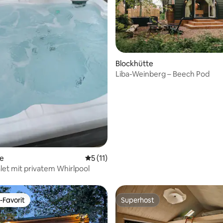
Blockhütte
Liba-Weinberg – Beech Pod
te
Durchschnittliche Bewertung: 5 von 5, 
5 (11)
let mit privatem Whirlpool
-Favorit
Superhost
r Gäste-Favorit.
Superhost