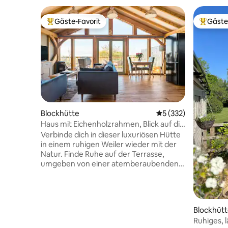
Gäste-Favorit
Gäste
Beliebter Gäste-Favorit.
Beliebte
Blockhütte
Durchschnittliche B
5 (332)
Haus mit Eichenholzrahmen, Blick auf die
Landschaft und Whirlpool
Verbinde dich in dieser luxuriösen Hütte
in einem ruhigen Weiler wieder mit der
Natur. Finde Ruhe auf der Terrasse,
umgeben von einer atemberaubenden
Aussicht, oder entspanne dich inmitten
durchdachter Dekoration und schicker,
moderner Oberflächen im Innenraum
mit freiliegenden Eichenbalken. Blue Vale
Blockhüt
ist seit Juni 2018 nagelneu! Wir haben
Ruhiges, 
geholfen, dieses Gebäude mit grünem