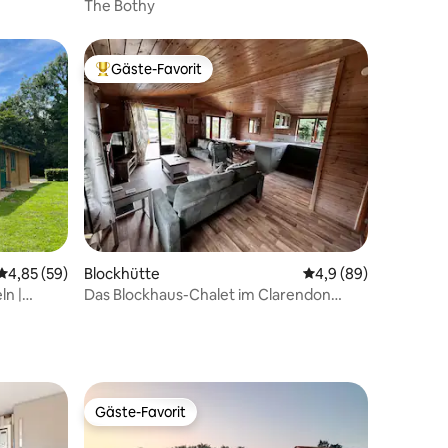
The Bothy
Gäste-Favorit
Beliebter Gäste-Favorit.
50 Bewertungen
Durchschnittliche Bewertung: 4,85 von 5, 59 Bewertungen
4,85 (59)
Blockhütte
Durchschnittliche B
4,9 (89)
ln |
Das Blockhaus-Chalet im Clarendon
Gestüt
Gäste-Favorit
Gäste-Favorit