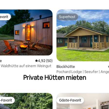
vorit
Superhost
vorit
Superhost
te
Durchschnittliche Bewertung: 4,92 von 5, 
4,92 (50)
 Waldhütte auf einem Weingut
wertung: 4,9 von 5, 81 Bewertungen
Blockhütte
Pochard Lodge | Seeufer | Ange
Private Hütten mieten
Parken
-Favorit
Gäste-Favorit
r Gäste-Favorit.
Gäste-Favorit