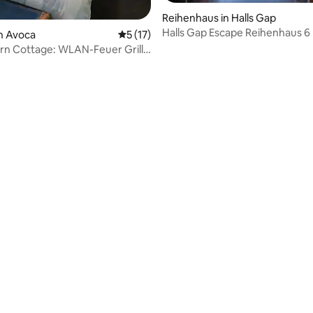
wertung: 4,91 von 5, 11 Bewertungen
Reihenhaus in Halls Gap
Halls Gap Escape Reihenhaus 6
n Avoca
Durchschnittliche Bewertung: 5 von 5, 
5 (17)
n Cottage: WLAN-Feuer Grill,
ge, haustierfreundlich