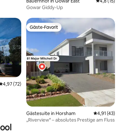
Bauernhof in Gowar East
Durchschnittliche B
4,8 (15)
Gowar Giddy-Up
Gäste-Favorit
Gäste-Favorit
29 Bewertungen
Durchschnittliche Bewertung: 4,97 von 5, 72 Bewertungen
4,97 (72)
Gästesuite in Horsham
Durchschnittliche Be
4,91 (43)
„Riverview“ – absolutes Prestige am Fluss
ool