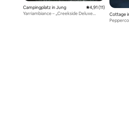
Campingplatz in Jung
Durchschnittliche Be
4,91 (11)
Yarriambiance – „Creekside Deluxe
Cottage i
Campsite Gold“
Peppercor
Klimaanla