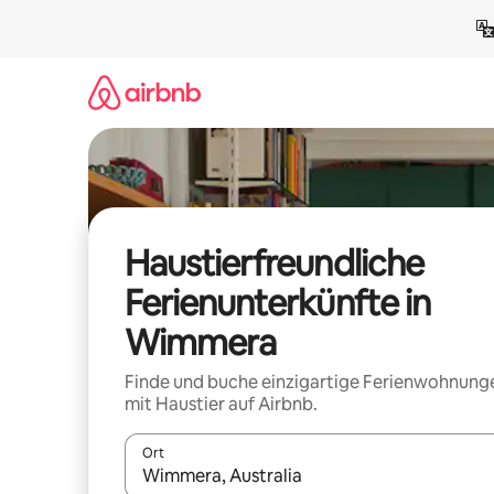
Zu
Inhalten
springen
Haustierfreundliche
Ferienunterkünfte in
Wimmera
Finde und buche einzigartige Ferienwohnung
mit Haustier auf Airbnb.
Ort
Wenn Ergebnisse verfügbar sind, navigiere mit d