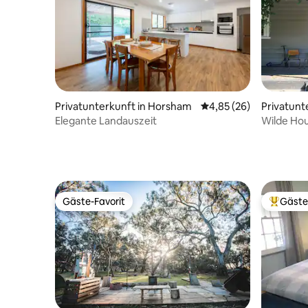
Privatunterkunft in Horsham
Durchschnittliche Bew
4,85 (26)
Privatunt
Elegante Landauszeit
Wilde Ho
Gäste-Favorit
Gäste
Gäste-Favorit
Beliebte