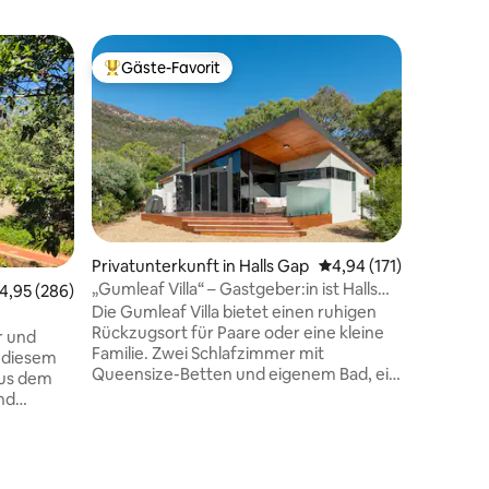
Cottage 
Gäste-Favorit
Gäste
Beliebter Gäste-Favorit.
Beliebte
Cottage 
malerisc
Dieses st
mit einem
einem ma
Pyrenäen
perfekte
bietet ei
Weinberg
92 Bewertungen
und die L
Privatunterkunft in Halls Gap
Durchschnittliche Bew
4,94 (171)
nach Nor
„Gumleaf Villa“ – Gastgeber:in ist Halls
urchschnittliche Bewertung: 4,95 von 5, 286 Bewertungen
4,95 (286)
Stunden 
Gap Accommodation
Die Gumleaf Villa bietet einen ruhigen
vorderen 
Rückzugsort für Paare oder eine kleine
erstaunli
r und
Familie. Zwei Schlafzimmer mit
beobacht
 diesem
Queensize-Betten und eigenem Bad, ein
deinen We
aus dem
zentraler Wohnbereich und eine voll
richtigen
nd
ausgestattete Küche bieten einen
Weingüte
ackvoll
idealen Ausgangspunkt. Genieße den
Autofahrt
iert.
Blick auf die Berge durch raumhohe
 Zu den
Fenster, entspanne dich im
en 1