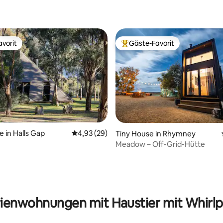
vorit
Gäste-Favorit
vorit
Beliebter Gäste-Favorit.
e in Halls Gap
Durchschnittliche Bewertung: 4,93 von 5, 
4,93 (29)
Tiny House in Rhymney
Meadow – Off-Grid-Hütte
rtung: 4,74 von 5, 148 Bewertungen
rienwohnungen mit Haustier mit Whirlp