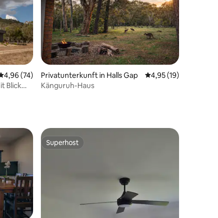
60 Bewertungen
Durchschnittliche Bewertung: 4,96 von 5, 74 Bewertungen
4,96 (74)
Privatunterkunft in Halls Gap
Durchschnittliche Be
4,95 (19)
t Blick
Känguruh-Haus
Superhost
Superhost