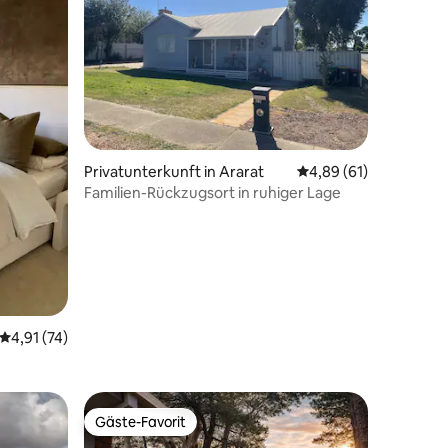
35 Bewertungen
Privatunterkunft in Ararat
Durchschnittliche Be
4,89 (61)
Familien-Rückzugsort in ruhiger Lage
Durchschnittliche Bewertung: 4,91 von 5, 74 Bewertungen
4,91 (74)
ktin
Gäste-Favorit
Gäste-Favorit