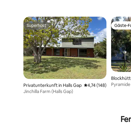
Superhost
Gäste-Fa
Superhost
Gäste-Fa
Blockhütt
Pyramide
Privatunterkunft in Halls Gap
Durchschnittliche Bewe
4,74 (148)
Jinchilla Farm (Halls Gap)
Fe