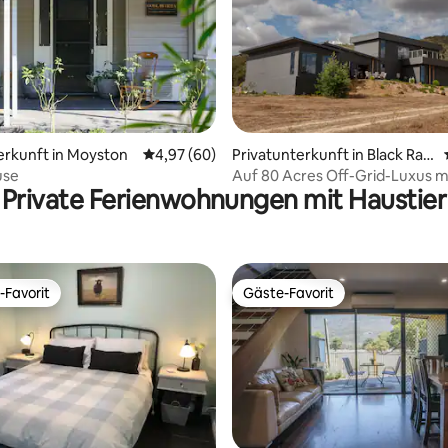
ertung: 4,85 von 5, 26 Bewertungen
erkunft in Moyston
Durchschnittliche Bewertung: 4,97 von 5, 
4,97 (60)
Privatunterkunft in Black Ran
ge
use
Auf 80 Acres Off-Grid-Luxus mi
Private Ferienwohnungen mit Haustier
auf die Grampians
-Favorit
Gäste-Favorit
r Gäste-Favorit.
Gäste-Favorit