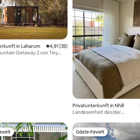
ewertung: 4,9 von 5, 41 Bewertungen
erkunft in Laharum
Durchschnittliche Bewertung: 4,91 von 5, 
4,91 (35)
untain Getaway 2 von Tiny
Privatunterkunft in Nhill
Landeseinheit des/der
Innenarchitekten/Innenarchite
vorit
Gäste-Favorit
vorit
Gäste-Favorit