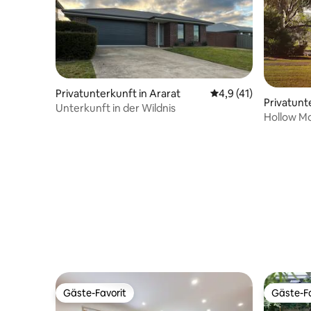
Privatunterkunft in Ararat
Durchschnittliche B
4,9 (41)
Privatunt
Unterkunft in der Wildnis
Hollow Mo
Away
Gäste-Favorit
Gäste-Fa
Gäste-Favorit
Gäste-Fa