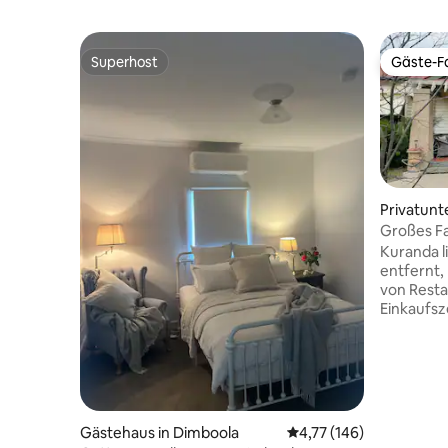
Superhost
Gäste-Fa
Superhost
Gäste-Fa
Privatunt
Großes Fa
Kuranda l
entfernt,
von Resta
Einkaufsz
Geschäft
River entf
hohen He
über eine
Eingangsh
Wohnbere
Gästehaus in Dimboola
Durchschnittliche Bewe
4,77 (146)
Badezimme