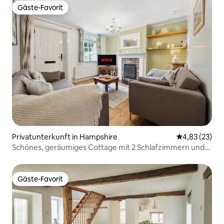
Gäste-Favorit
Gäste-Favorit
Privatunterkunft in Hampshire
Durchschnitt
4,83 (23)
Schönes, geräumiges Cottage mit 2 Schlafzimmern und
privatem Garten
Gäste-Favorit
Gäste-Favorit