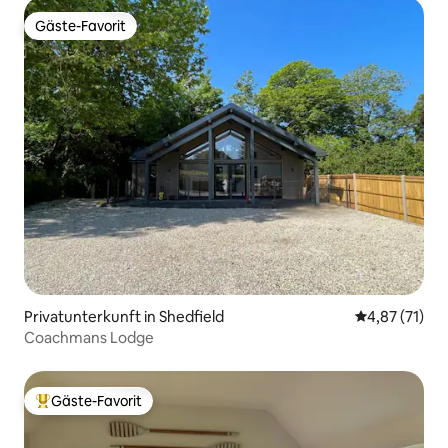
Gäste-Favorit
Gäste-Favorit
Privatunterkunft in Shedfield
Durchschnitt
4,87 (71)
Coachmans Lodge
Gäste-Favorit
Beliebter Gäste-Favorit.