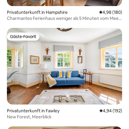
Privatunterkunft in Hampshire
Durchschnittli
4,98 (180)
Charmantes Ferienhaus weniger als 5 Minuten vom Meer
entfernt
Gäste-Favorit
Gäste-Favorit
Privatunterkunft in Fawley
Durchschnittli
4,94 (192)
New Forest, Meerblick