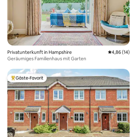
Privatunterkunft in Hampshire
Durchschnitt
4,86 (14)
Geräumiges Familienhaus mit Garten
Gäste-Favorit
Beliebter Gäste-Favorit.