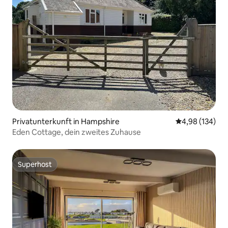
Privatunterkunft in Hampshire
Durchschnittli
4,98 (134)
Eden Cottage, dein zweites Zuhause
Superhost
Superhost