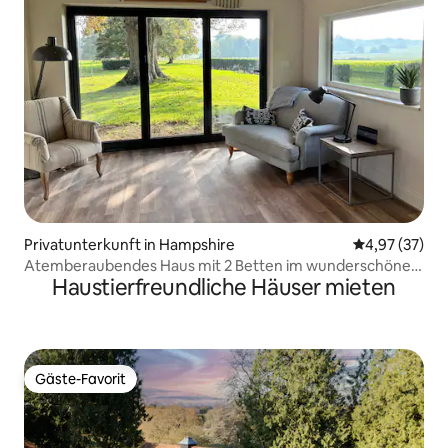
Privatunterkunft in Hampshire
Durchschnitt
4,97 (37)
Atemberaubendes Haus mit 2 Betten im wunderschönen
Haustierfreundliche Häuser mieten
Test Valley
Gäste-Favorit
Gäste-Favorit