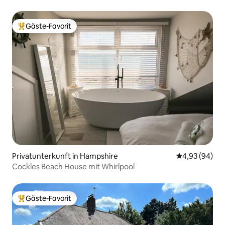
Gäste-Favorit
Beliebter Gäste-Favorit.
Privatunterkunft in Hampshire
Durchschnittl
4,93 (94)
Cockles Beach House mit Whirlpool
Gäste-Favorit
Beliebter Gäste-Favorit.