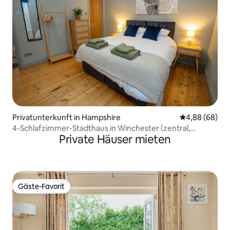
Privatunterkunft in Hampshire
Durchschnittl
4,88 (68)
4-Schlafzimmer-Stadthaus in Winchester (zentral,
Private Häuser mieten
Parkplatz)
Gäste-Favorit
Gäste-Favorit