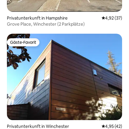
Privatunterkunft in Hampshire
Durchschnitt
4,92 (37)
Grove Place, Winchester (2 Parkplätze)
Gäste-Favorit
Gäste-Favorit
Privatunterkunft in Winchester
Durchschnitt
4,95 (42)