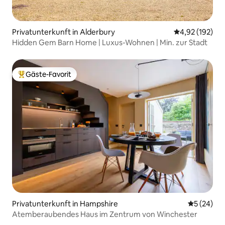
Privatunterkunft in Alderbury
Durchschnittl
4,92 (192)
Hidden Gem Barn Home | Luxus-Wohnen | Min. zur Stadt
Gäste-Favorit
Beliebter Gäste-Favorit.
Privatunterkunft in Hampshire
Durchschni
5 (24)
Atemberaubendes Haus im Zentrum von Winchester