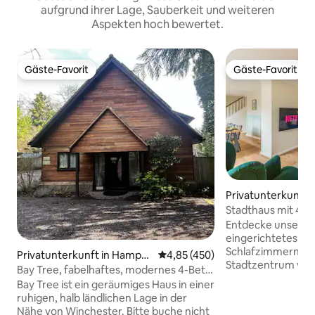
aufgrund ihrer Lage, Sauberkeit und weiteren
Aspekten hoch bewertet.
Gäste-Favorit
Gäste-Favorit
Gäste-Favorit
Gäste-Favorit
Privatunterkunft 
ire
Stadthaus mit 4 B
Garten und Parkpl
Entdecke unser 
eingerichtetes Hau
Schlafzimmern im 
Privatunterkunft in Hampsh
Durchschnittliche Bewertung: 4
4,85 (450)
Stadtzentrum von
ire
Bay Tree, fabelhaftes, modernes 4-Bett-
den Komfort von 
Haus, Winchester
Bay Tree ist ein geräumiges Haus in einer
Parkplätzen und 
ruhigen, halb ländlichen Lage in der
Innenhof zum Ent
Nähe von Winchester. Bitte buche nicht