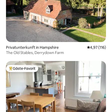
Privatunterkunft in Hampshire
Durchschnittl
4,97 (116)
The Old Stables, Derrydown Farm
Gäste-Favorit
Beliebter Gäste-Favorit.