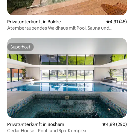
Privatunterkunft in Boldre
Durchschnitt
4,91 (45)
Atemberaubendes Waldhaus mit Pool, Sauna und
Whirlpool
Superhost
Superhost
Privatunterkunft in Bosham
Durchschnittli
4,89 (290)
Cedar House - Pool- und Spa-Komplex