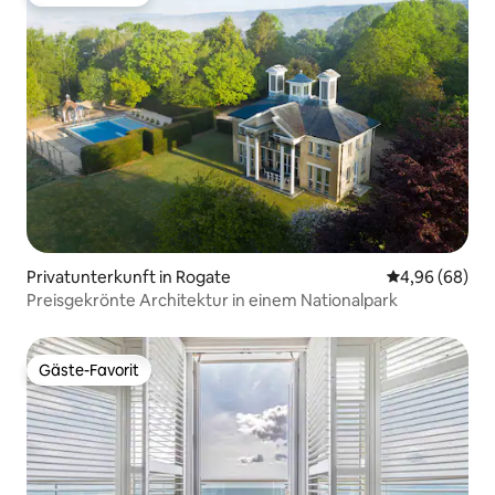
Gäste-Favorit
Privatunterkunft in Rogate
Durchschnittl
4,96 (68)
Preisgekrönte Architektur in einem Nationalpark
Gäste-Favorit
Gäste-Favorit