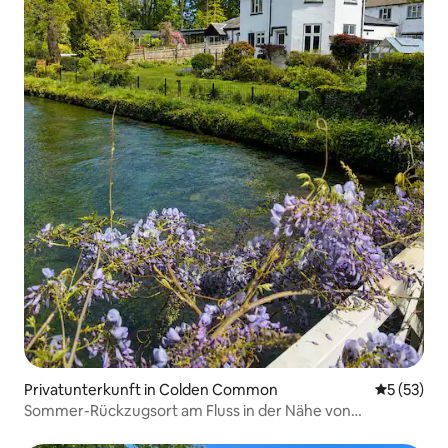
Privatunterkunft in Colden Common
Durchschn
5 (53)
Sommer-Rückzugsort am Fluss in der Nähe von
Winchester