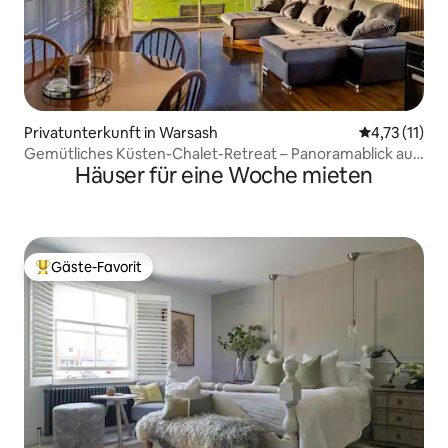
Privatunterkunft in Warsash
Durchschnitt
4,73 (11)
Gemütliches Küsten-Chalet-Retreat – Panoramablick auf
Häuser für eine Woche mieten
das Meer
Gäste-Favorit
Beliebter Gäste-Favorit.