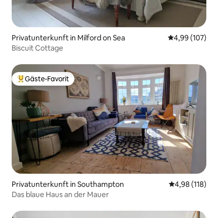
Privatunterkunft in Milford on Sea
Durchschnittli
4,99 (107)
Biscuit Cottage
Gäste-Favorit
Beliebter Gäste-Favorit.
Privatunterkunft in Southampton
Durchschnittl
4,98 (118)
Das blaue Haus an der Mauer