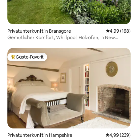
Privatunterkunft in Bransgore
Durchschnittli
4,99 (168)
Gemütlicher Komfort, Whirlpool, Holzofen, in New
Forest.
Gäste-Favorit
Beliebter Gäste-Favorit.
Privatunterkunft in Hampshire
Durchschnittli
4,99 (239)