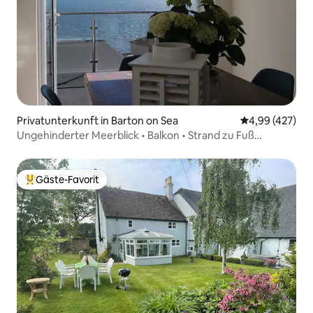
Privatunterkunft in Barton on Sea
Durchschnittli
4,99 (427)
Ungehinderter Meerblick • Balkon • Strand zu Fuß
erreichbar
Gäste-Favorit
Beliebter Gäste-Favorit.