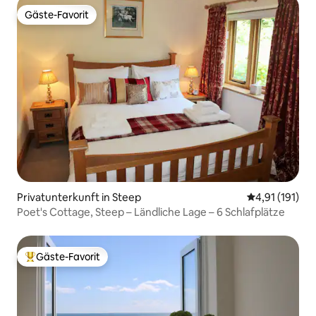
Gäste-Favorit
Gäste-Favorit
Privatunterkunft in Steep
Durchschnittl
4,91 (191)
Poet's Cottage, Steep – Ländliche Lage – 6 Schlafplätze
Gäste-Favorit
Beliebter Gäste-Favorit.