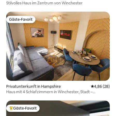
Stilvolles Haus im Zentrum von Winchester
Gäste-Favorit
Gäste-Favorit
Privatunterkunft in Hampshire
Durchschnittl
4,86 (28)
Haus mit 4 Schlafzimmern in Winchester, Stadt –
4 Minuten, 2 kostenlose Parkplätze
Gäste-Favorit
Beliebter Gäste-Favorit.