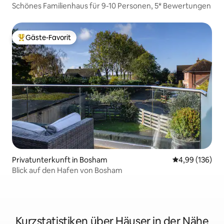
Schönes Familienhaus für 9-10 Personen, 5* Bewertungen
Gäste-Favorit
Beliebter Gäste-Favorit.
Privatunterkunft in Bosham
Durchschnittli
4,99 (136)
Blick auf den Hafen von Bosham
Kurzstatistiken über Häuser in der Nähe