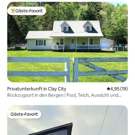
Gäste-Favorit
Beliebter Gäste-Favorit.
Privatunterkunft in Clay City
Durchschnitt
4,95 (19)
Rückzugsort in den Bergen | Pool, Teich, Aussicht und
WLAN
Gäste-Favorit
Gäste-Favorit