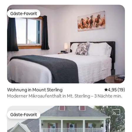
Erwachsene
Gäste-Favorit
Gäste-Favorit
Wohnung in Mount Sterling
Durchschnitt
4,95 (19)
Moderner Mikroaufenthalt in Mt. Sterling – 3 Nächte min.
Gäste-Favorit
Gäste-Favorit