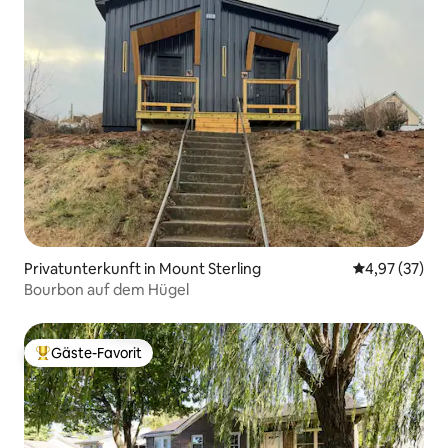
Privatunterkunft in Mount Sterling
Durchschnitt
4,97 (37)
Bourbon auf dem Hügel
Gäste-Favorit
Beliebter Gäste-Favorit.