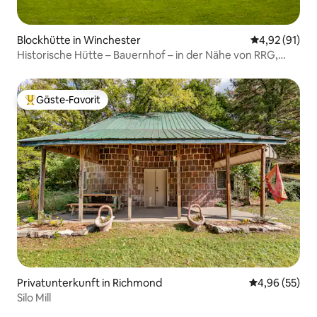
Blockhütte in Winchester
Durchschnitt
4,92 (91)
Historische Hütte – Bauernhof – in der Nähe von RRG,
Lex, lokale Musik
Gäste-Favorit
Beliebter Gäste-Favorit.
Privatunterkunft in Richmond
Durchschnittl
4,96 (55)
Silo Mill