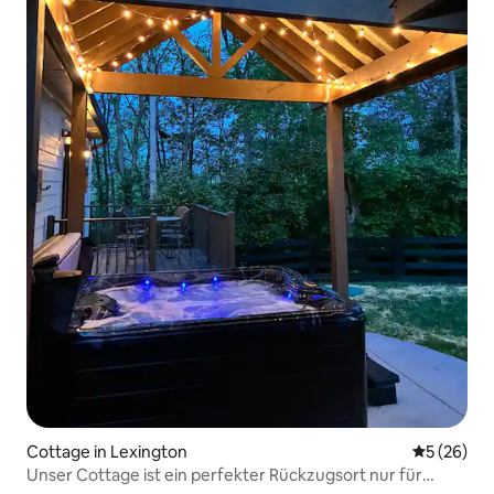
Cottage in Lexington
Durchschni
5 (26)
Unser Cottage ist ein perfekter Rückzugsort nur für