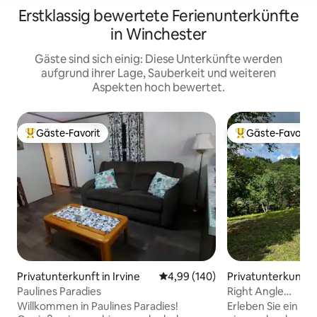
Erstklassig bewertete Ferienunterkünfte
in Winchester
Gäste sind sich einig: Diese Unterkünfte werden
aufgrund ihrer Lage, Sauberkeit und weiteren
Aspekten hoch bewertet.
Gäste-Favorit
Gäste-Favorit
Beliebter Gäste-Favorit.
Beliebter Gäste-F
Privatunterkunft in Irvine
Durchschnittliche Bewertung: 4
4,99 (140)
Privatunterkunft 
ter
Paulines Paradies
Right Angle
Country*Abgeleg
Willkommen in Paulines Paradies!
Erleben Sie ein fri