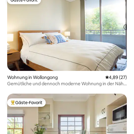
Gäste-Favorit
Gäste-Favorit
Wohnung in Wollongong
Durchschnittl
4,89 (27)
Gemütliche und dennoch moderne Wohnung in der Nähe
von Strand und Zügen
Gäste-Favorit
Beliebter Gäste-Favorit.