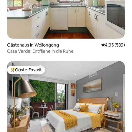
Gästehaus in Wollongong
Durchschnittli
4,95 (539)
Casa Verde: Entfliehe in die Ruhe
Gäste-Favorit
Beliebter Gäste-Favorit.