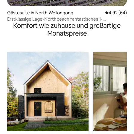
Gästesuite in North Wollongong
Durchschnittl
4,92 (64)
Erstklassige Lage-Northbeach fantastisches 1-
Komfort wie zuhause und großartige
Bettzimmer
Monatspreise