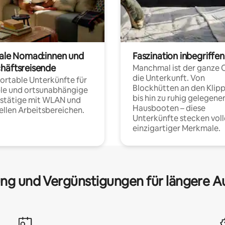
tale Nomad:innen und
Faszination inbegriffen
häftsreisende
Manchmal ist der ganze 
die Unterkunft. Von
rtable Unterkünfte für
Blockhütten an den Klip
ble und ortsunabhängige
bis hin zu ruhig gelegene
fstätige mit WLAN und
Hausbooten – diese
ellen Arbeitsbereichen.
Unterkünfte stecken voll
einzigartiger Merkmale.
ng und Vergünstigungen für längere A