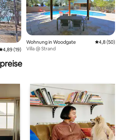
Wohnung in Woodgate
Durchschnittliche B
4,8 (50)
Villa @ Strand
14 Bewertungen
Durchschnittliche Bewertung: 4,89 von 5, 19 Bewertungen
4,89 (19)
preise