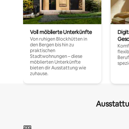
Voll möblierte Unterkünfte
Digi
Gesc
Von ruhigen Blockhütten in
den Bergen bis hin zu
Komfo
praktischen
flexi
Stadtwohnungen – diese
Beru
möblierten Unterkünfte
spezi
bieten dir Ausstattung wie
zuhause.
Ausstattu