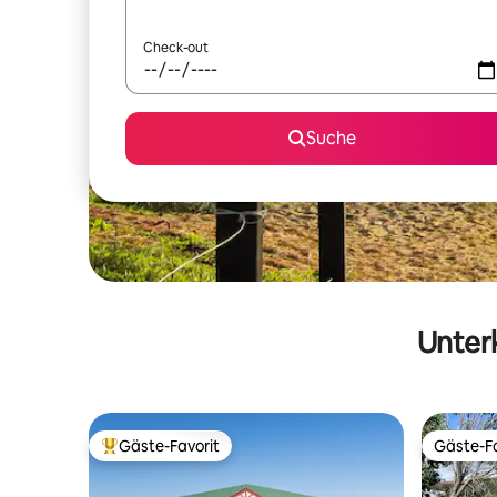
Check-out
Suche
Unterk
Gäste-Favorit
Gäste-Fa
Beliebter Gäste-Favorit.
Gäste-Fa