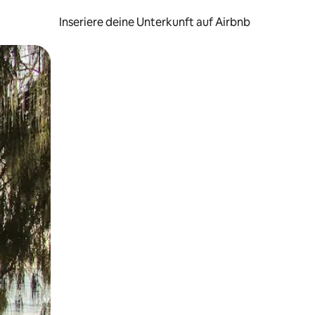
Inseriere deine Unterkunft auf Airbnb
h Berühren oder Wischgesten.