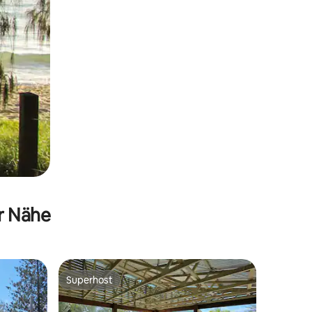
er Nähe
Superhost
Superhost