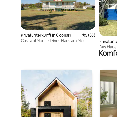
Privatunterkunft in Coonarr
Durchschnittliche 
5 (36)
Casita al Mar – Kleines Haus am Meer
Privatunt
e
Das blaue
Komfo