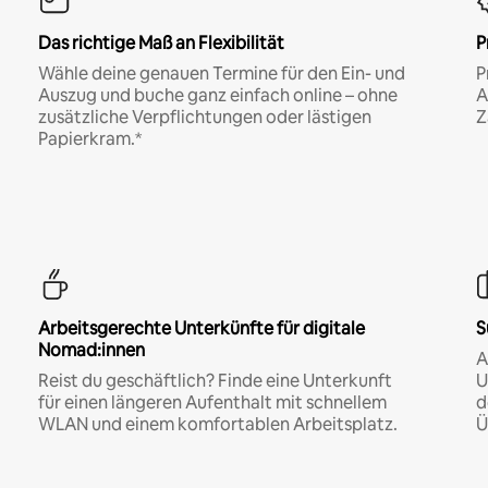
Das richtige Maß an Flexibilität
P
Wähle deine genauen Termine für den Ein- und
P
Auszug und buche ganz einfach online – ohne
A
zusätzliche Verpflichtungen oder lästigen
Z
Papierkram.*
Arbeitsgerechte Unterkünfte für digitale
S
Nomad:innen
A
Reist du geschäftlich? Finde eine Unterkunft
U
für einen längeren Aufenthalt mit schnellem
d
WLAN und einem komfortablen Arbeitsplatz.
Ü