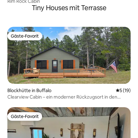
Rim Rock Cabin
Tiny Houses mit Terrasse
Gäste-Favorit
Gäste-Favorit
Blockhütte in Buffalo
Durchschn
5 (19)
Clearview Cabin – ein moderner Rückzugsort in den
Bergen
Gäste-Favorit
Gäste-Favorit