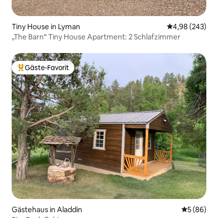
Tiny House in Lyman
Durchschnittli
4,98 (243)
„The Barn“ Tiny House Apartment: 2 Schlafzimmer
Gäste-Favorit
Beliebter Gäste-Favorit.
Gästehaus in Aladdin
Durchschni
5 (86)