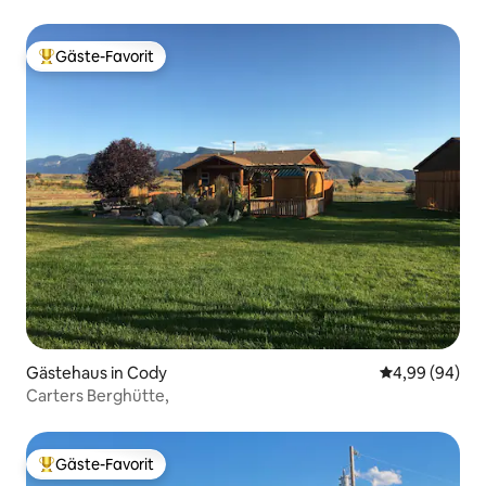
Aussicht + Sternenbeobachtung
Gäste-Favorit
Beliebter Gäste-Favorit.
Gästehaus in Cody
Durchschnittl
4,99 (94)
Carters Berghütte,
Gäste-Favorit
Beliebter Gäste-Favorit.