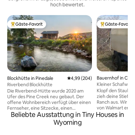
hoch bewertet.
Gäste-Favorit
Gäste-Favorit
Beliebter Gäste-Favorit.
Beliebter Gäste-F
Bauernhof in Cas
Blockhütte in Pinedale
Durchschnittliche Bewertung: 4
4,99 (204)
Kleiner Schafwag
Riverbend Blockhütte
Klopf den Staub 
Die Riverbend-Hütte wurde 2020 am
zieh deine Stiefel 
Ufer des Pine Creek neu gebaut. Der
Ranch aus. Wir bef
offene Wohnbereich verfügt über einen
von Walmart entfe
Fernseher, eine Sitzecke, einen
Beliebte Ausstattung in Tiny Houses in
Wanderung vom s
Gaskamin, ein Murphy-Bett, einen
Mountain entfern
kleinen Essbereich und eine große
Wyoming
einzigartige
Küche. Das Hauptschlafzimmer verfügt
Übernachtungsmög
über ein Kingsize-Bett und einen kleinen