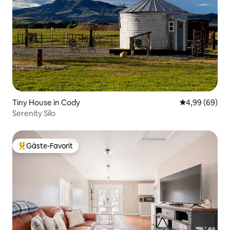
Tiny House in Cody
Durchschnittl
4,99 (69)
Serenity Silo
Gäste-Favorit
Beliebter Gäste-Favorit.