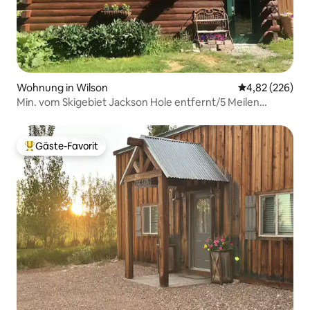
Wohnung in Wilson
Durchschnittli
4,82 (226)
Min. vom Skigebiet Jackson Hole entfernt/5 Meilen
entfernt.
Gäste-Favorit
Beliebter Gäste-Favorit.