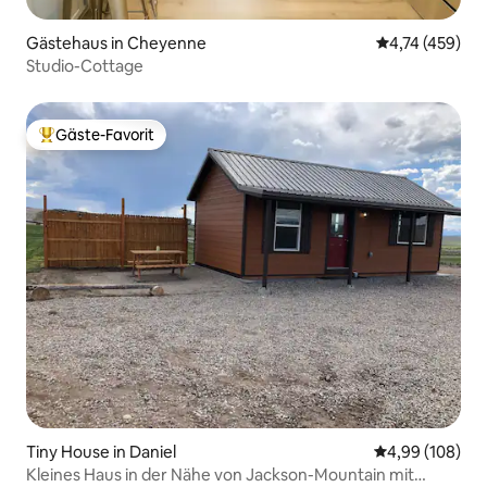
Gästehaus in Cheyenne
Durchschnittl
4,74 (459)
Studio-Cottage
Gäste-Favorit
Beliebter Gäste-Favorit.
Tiny House in Daniel
Durchschnittli
4,99 (108)
Kleines Haus in der Nähe von Jackson-Mountain mit