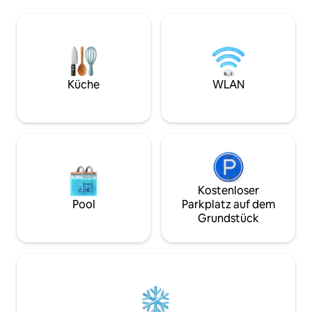
wird sicher ein Kä
Kleiderschrank. Die große überdachte
Wunschliste ankr
hintere Terrasse ist der perfekte Ort,
immer in einem a
um eine Mahlzeit zu genießen oder
Schafwagen übern
einfach nur zu entspannen und die
befinden uns in ei
Aussicht zu genießen. Wir sind etwas
Gegend, umgeben
außerhalb der Stadtgrenzen und
anderen Tieren. D
dennoch ganz in der Nähe der Stadt.
Küche
WLAN
Tür ist der schön
Genieße die Ruhe und den Frieden,
Wenn diese gebuch
während du in der Nähe von allem bist,
andere einzigarti
was Pinedale zu bieten hat!
Aufenthaltsmöglic
Kostenloser
Pool
Parkplatz auf dem
Grundstück