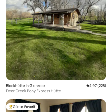
Blockhütte in Glenrock
Durchschnittli
4,97 (225)
Deer Creek Pony Express Hütte
Gäste-Favorit
Beliebter Gäste-Favorit.