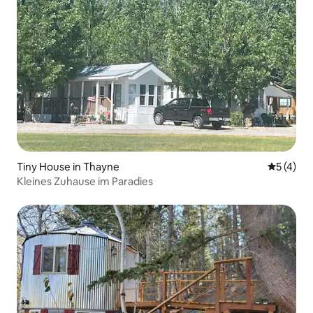
Tiny House in Thayne
Durchsch
5 (4)
Kleines Zuhause im Paradies