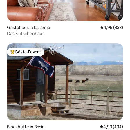
Gästehaus in Laramie
Durchschnittli
4,95 (333)
Das Kutschenhaus
Gäste-Favorit
Beliebter Gäste-Favorit.
Blockhütte in Basin
Durchschnittli
4,93 (434)