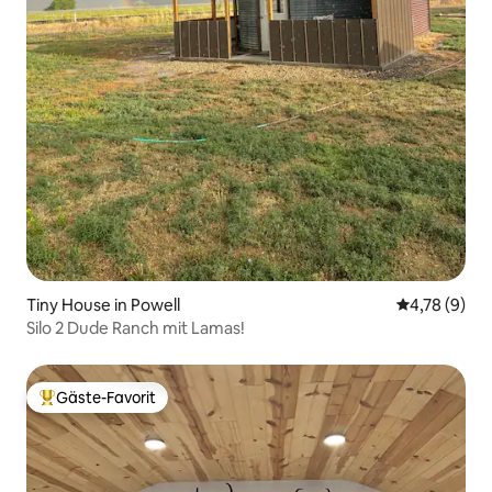
Tiny House in Powell
Durchschnit
4,78 (9)
Silo 2 Dude Ranch mit Lamas!
Gäste-Favorit
Beliebter Gäste-Favorit.