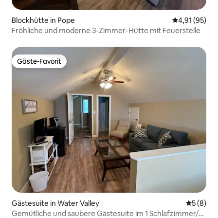
Blockhütte in Pope
Durchschnitt
4,91 (95)
Fröhliche und moderne 3-Zimmer-Hütte mit Feuerstelle
Gäste-Favorit
Gäste-Favorit
Gästesuite in Water Valley
Durchschn
5 (8)
Gemütliche und saubere Gästesuite im 1 Schlafzimmer/1