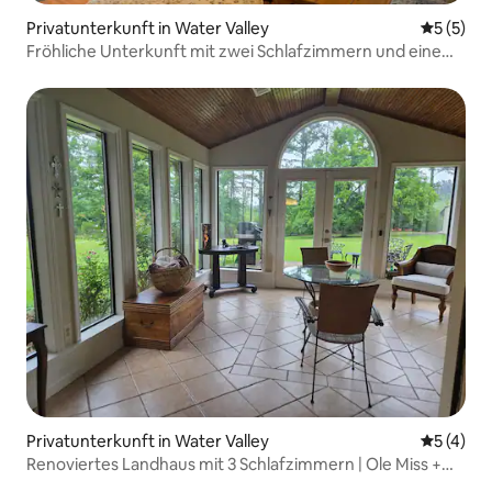
Privatunterkunft in Water Valley
Durchsch
5 (5)
Fröhliche Unterkunft mit zwei Schlafzimmern und einem
Bad zur Miete pro Nacht.
Privatunterkunft in Water Valley
Durchsch
5 (4)
Renoviertes Landhaus mit 3 Schlafzimmern | Ole Miss +
Lake Country