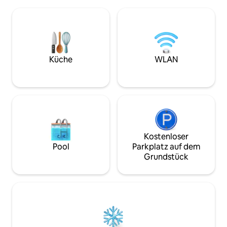
Loft und abgeschirmter Veranda, großer
Viel Platz, um be
hinterer Terrasse. Überdachter
schlafen. Diese Un
Schuppen zum Grillen und Fischkochen
Meile von der I-55 
oder einfach nur zum Entspannen. Das
einfache 30-minüt
Hotel liegt auf einem schattigen
und eine Stunde v
Grundstück der Eiche, das für Paare,
Für angeltouristis
Solo-Abenteurer, Familien (mit Kindern),
ein paar Minuten 
Küche
WLAN
Jäger und Fischer geeignet ist. Fahrrad,
Minuten vom Sard
ATV, UTV, Pferdewege bei Choctaw
Minuten vom Gren
Trails, 5 Meilen entfernt.
Kostenloser
Pool
Parkplatz auf dem
Grundstück