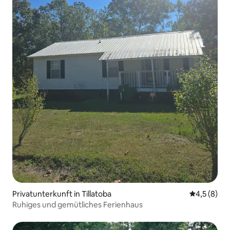
Privatunterkunft in Tillatoba
Durchschni
4,5 (8)
Ruhiges und gemütliches Ferienhaus