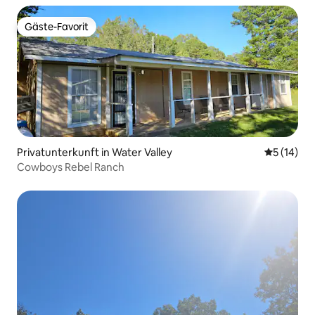
Gäste-Favorit
Gäste-Favorit
Privatunterkunft in Water Valley
Durchschn
5 (14)
Cowboys Rebel Ranch