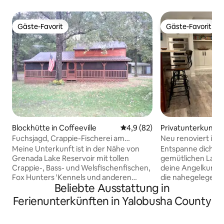
Gäste-Favorit
Gäste-Favorit
Gäste-Favorit
Gäste-Favorit
Blockhütte in Coffeeville
Durchschnittliche Bewertung:
4,9 (82)
Privatunterkunft 
Fuchsjagd, Crappie-Fischerei am
Neu renoviert in 
Grenada Lake
Meine Unterkunft ist in der Nähe von
Entspanne dich mit
Grenada Lake Reservoir mit tollen
gemütlichen Land
Crappie-, Bass- und Welsfischenfischen,
deine Angelkumpe
Fox Hunters 'Kennels und anderen
die nahegelegenen
Beliebte Ausstattung in
Jagdgebieten. Du wirst meine
zum Parken eines 
Unterkunft lieben wegen des
renovierte Haus v
Ferienunterkünften in Yalobusha County
Außenbereichs, der von Amish
offenen Grundriss 
gebauten Hütte aus dem Jahr 2016 mit
Schlafzimmern un