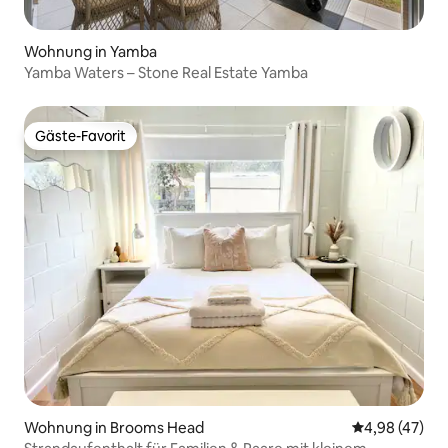
Wohnung in Yamba
Yamba Waters – Stone Real Estate Yamba
Gäste-Favorit
Gäste-Favorit
Wohnung in Brooms Head
Durchschnittl
4,98 (47)