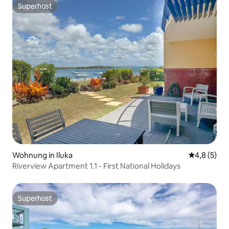
Superhost
Superhost
Wohnung in Iluka
Durchschni
4,8 (5)
Riverview Apartment 1.1 - First National Holidays
Superhost
Superhost