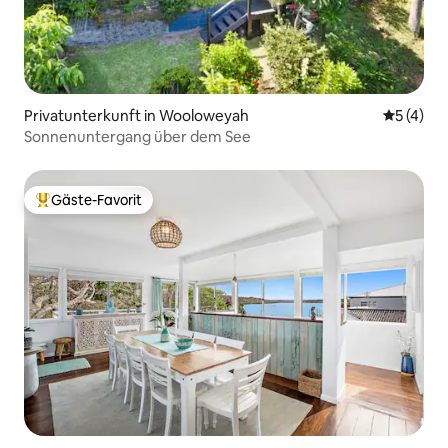
Privatunterkunft in Wooloweyah
Durchsch
5 (4)
Sonnenuntergang über dem See
Gäste-Favorit
Beliebter Gäste-Favorit.