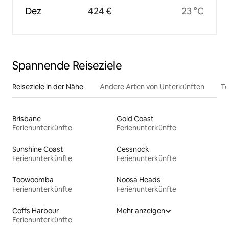
Dez
424 €
23 °C
Spannende Reiseziele
Reiseziele in der Nähe
Andere Arten von Unterkünften
To
Brisbane
Gold Coast
Ferienunterkünfte
Ferienunterkünfte
Sunshine Coast
Cessnock
Ferienunterkünfte
Ferienunterkünfte
Toowoomba
Noosa Heads
Ferienunterkünfte
Ferienunterkünfte
Coffs Harbour
Mehr anzeigen
Ferienunterkünfte