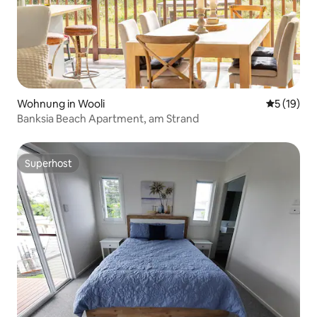
Wohnung in Wooli
Durchschn
5 (19)
Banksia Beach Apartment, am Strand
Superhost
Superhost