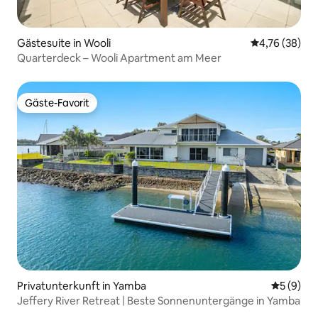
Gästesuite in Wooli
Durchschnitt
4,76 (38)
Quarterdeck – Wooli Apartment am Meer
Gäste-Favorit
Gäste-Favorit
Privatunterkunft in Yamba
Durchschn
5 (9)
Jeffery River Retreat | Beste Sonnenuntergänge in Yamba