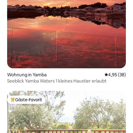
Wohnung in Yamba
Durchschnittl
4,95 (38)
Seeblick Yamba Waters 1 kleines Haustier erlaubt
Gäste-Favorit
Beliebter Gäste-Favorit.