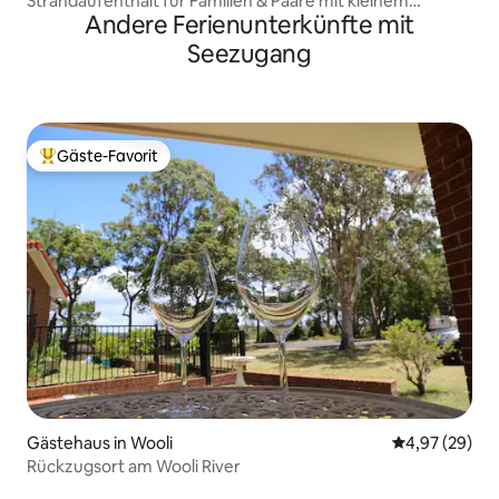
Strandaufenthalt für Familien & Paare mit kleinem
Andere Ferienunterkünfte mit
Meerblick
Seezugang
Gäste-Favorit
Beliebter Gäste-Favorit.
Gästehaus in Wooli
Durchschnittl
4,97 (29)
Rückzugsort am Wooli River