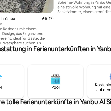
Bohème-Wohnung in Yanbu Genieße
eine stilvolle Wohnung mit ein
Schlafzimmer, einem gemütlic
Wohnbereich und einer elegan
in Yanbu
Durchschnittliche Bewertung: 5 von 5, 
5 (17)
unkonventionellen Einrichtung
or
gelegen im Viertel Royal Commi
ge Residenz mit einem
nur wenige Gehminuten von
 Design, das Eleganz und
Restaurants, Cafés, Supermär
reint, ideal für Gäste, die
wichtigen Dienstleistungen entf
Privatsphäre suchen. Es
Perfekt für Alleinreisende,
stattung in Ferienunterkünften in Yanb
er einen stilvollen Sitzbereich,
Geschäftsleute, Berater und k
rtables Schlafzimmer mit
Geschäftsreisen. Entworfen, 
uriösen Bett und eine
die Yanbu geschäftlich oder pri
e. Sauber, mit ruhiger
besuchen, ein ruhiges, komfor
ung und einem modernen
praktisches Erlebnis zu bieten.
eeignet zum Entspannen,
oder für einen kurzen
t. - In der Nähe von
Kostenlo
stern. - eigenständiger Check-
N
Pool
auf dem
ed-Internet. - Parkplatz
 mit
e tolle Ferienunterkünfte in Yanbu Al S
kierung.