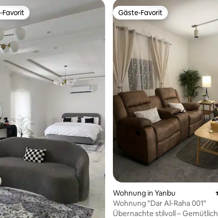
-Favorit
Gäste-Favorit
r Gäste-Favorit.
Gäste-Favorit
Bewertung: 5 von 5, 14 Bewertungen
Wohnung in Yanbu
Wohnung "Dar Al-Raha 001"
Übernachte stilvoll – Gemütlic