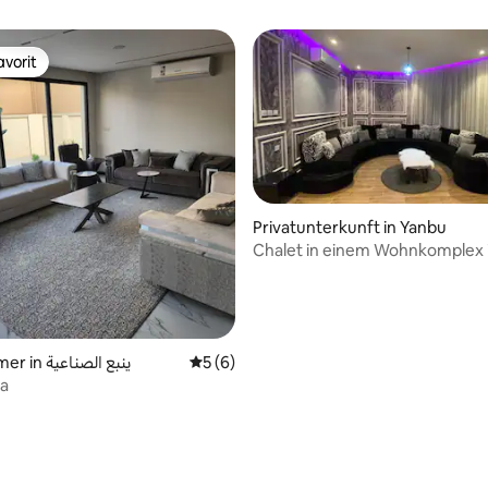
vorit
vorit
Privatunterkunft in Yanbu
Chalet in einem Wohnkomplex 
Nähe des Meeres
Hotelzimmer in ينبع الصناعية
Durchschnittliche Bewertung: 5 von 5,
5 (6)
la