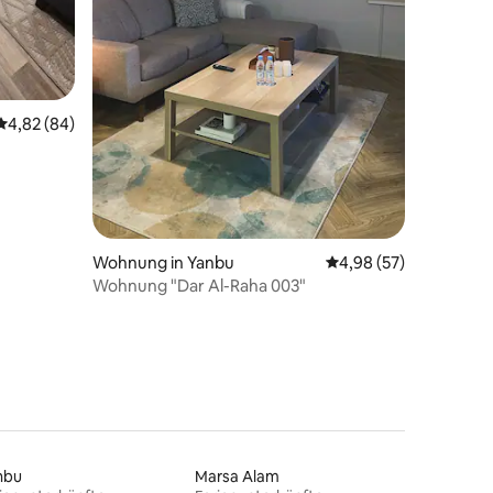
 4 Bewertungen
Durchschnittliche Bewertung: 4,82 von 5, 84 Bewertungen
4,82 (84)
Wohnung in Yanbu
Durchschnittliche Be
4,98 (57)
Wohnung "Dar Al-Raha 003"
nbu
Marsa Alam