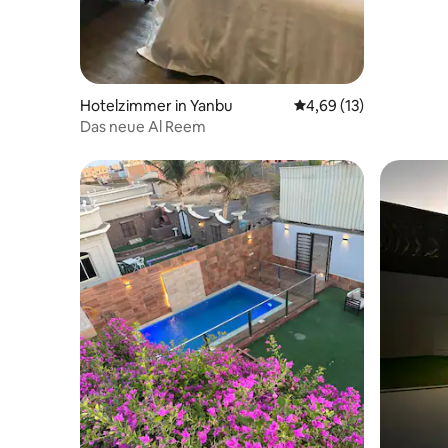
Hotelzimmer in Yanbu
Durchschnittliche Bew
4,69 (13)
Das neue Al Reem