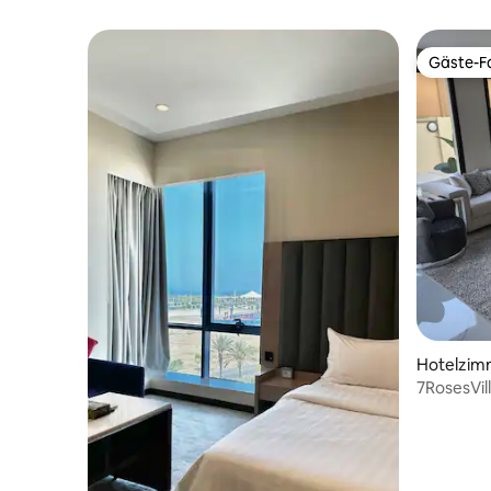
Gäste-Fa
Gäste-Fa
7RosesVil