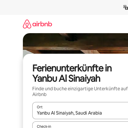
Zu
Inhalten
springen
Ferienunterkünfte in
Yanbu Al Sinaiyah
Finde und buche einzigartige Unterkünfte auf
Airbnb
Ort
Wenn Ergebnisse verfügbar sind, navigiere mit d
Check-in