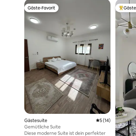
Gäste-Favorit
Gäste
Gäste-Favorit
Beliebte
Gästesuite
Durchschnittliche 
5 (14)
Gemütliche Suite
Diese moderne Suite ist dein perfekter