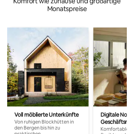
Komfort wie zuhause und großartige
Self-Check-in | In der Nähe des Bahnhofs | Doppelzimmer
- Ohne Fenster
Monatspreise
Voll möblierte Unterkünfte
Digitale Noma
Geschäftsrei
Von ruhigen Blockhütten in
den Bergen bis hin zu
Komfortable Un
praktischen