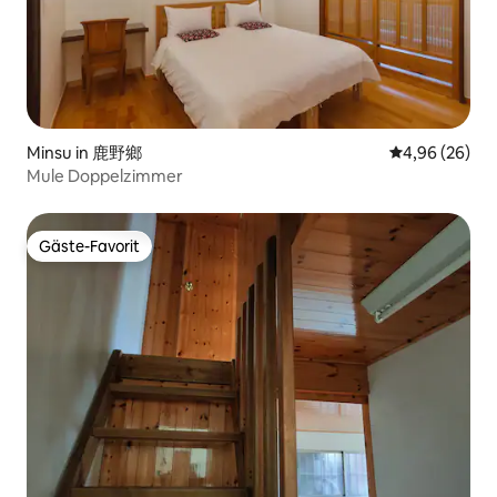
Minsu in 鹿野鄉
Durchschnittl
4,96 (26)
Mule Doppelzimmer
Gäste-Favorit
Gäste-Favorit