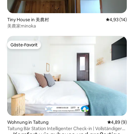
Tiny House in 美農村
Durchschnitt
4,93 (14)
美農家minoka
Gäste-Favorit
Gäste-Favorit
Wohnung in Taitung
Durchschnitt
4,89 (9)
Taitung Bär Station Intelligenter Check-in | Vollständiger