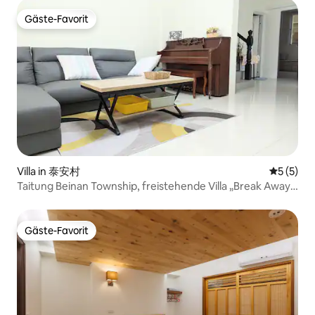
Gäste-Favorit
Gäste-Favorit
Villa in 泰安村
Durchsch
5 (5)
Taitung Beinan Township, freistehende Villa „Break Away“,
„legale Unterkunft“, in der Nähe befinden sich der
Bauernhof-Supermarkt, Taquanlian und der Bahnhof
Gäste-Favorit
Gäste-Favorit