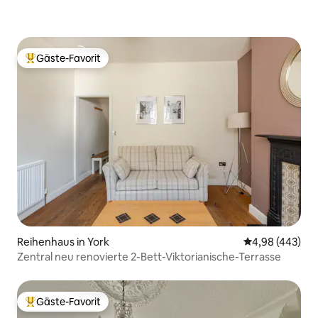
Gäste-Favorit
Beliebter Gäste-Favorit.
Reihenhaus in York
Durchschnittli
4,98 (443)
Zentral neu renovierte 2-Bett-Viktorianische-Terrasse
Gäste-Favorit
Beliebter Gäste-Favorit.