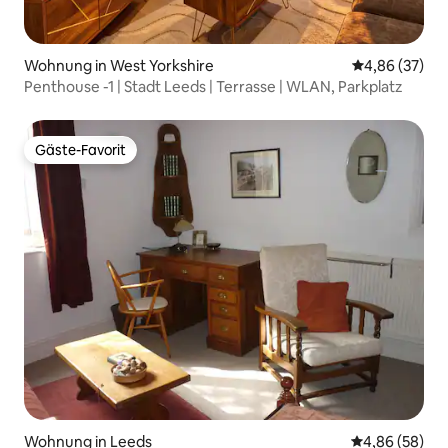
Wohnung in West Yorkshire
Durchschnittl
4,86 (37)
Penthouse -1 | Stadt Leeds | Terrasse | WLAN, Parkplatz
Gäste-Favorit
Gäste-Favorit
Wohnung in Leeds
Durchschnittl
4,86 (58)