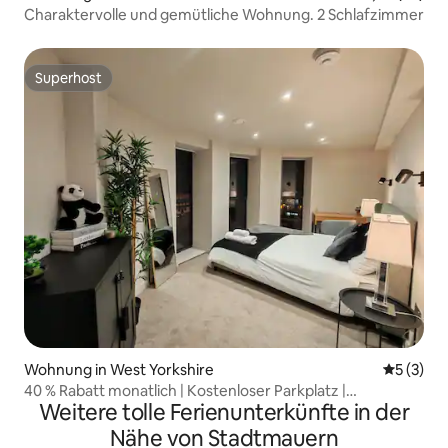
Charaktervolle und gemütliche Wohnung. 2 Schlafzimmer
Superhost
Superhost
Wohnung in West Yorkshire
Durchsch
5 (3)
40 % Rabatt monatlich | Kostenloser Parkplatz |
Weitere tolle Ferienunterkünfte in der
Stadtzentrum von Leeds
Nähe von Stadtmauern