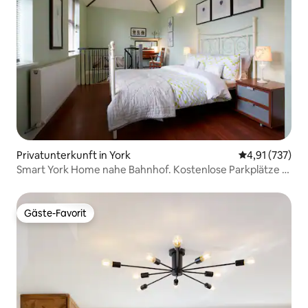
Privatunterkunft in York
Durchschnittl
4,91 (737)
Smart York Home nahe Bahnhof. Kostenlose Parkplätze &
Fizz
Gäste-Favorit
Gäste-Favorit