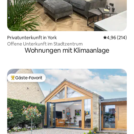
Privatunterkunft in York
Durchschnittli
4,96 (214)
Offene Unterkunft im Stadtzentrum
Wohnungen mit Klimaanlage
Gäste-Favorit
Beliebter Gäste-Favorit.