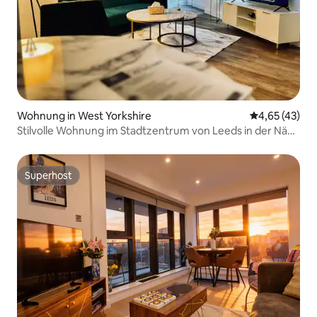
Wohnung in West Yorkshire
Durchschnitt
4,65 (43)
Stilvolle Wohnung im Stadtzentrum von Leeds in der Nähe
von Trinity
Superhost
Superhost