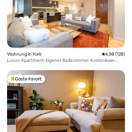
Wohnung in York
Durchschnittli
4,98 (128)
Luxus-Apartment-Eigenes Badezimmer-Kostenloser
Parkplatz Nein
Gäste-Favorit
Beliebter Gäste-Favorit.