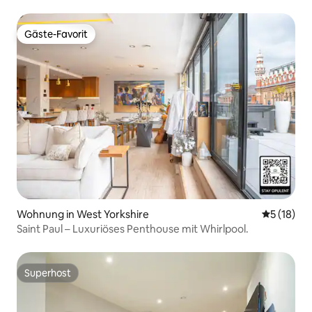
Fitnessraum – 6 Schlafplätze
Gäste-Favorit
Gäste-Favorit
Wohnung in West Yorkshire
Durchschn
5 (18)
Saint Paul – Luxuriöses Penthouse mit Whirlpool.
Superhost
Superhost