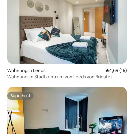
Wohnung in Leeds
Durchschnitt
4,69 (16)
Wohnung im Stadtzentrum von Leeds von Brigate |
Schlafplätze für 5
Superhost
Superhost