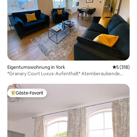
Eigentumswohnung in York
Durchschni
5 (318)
*Granary Court Luxus-Aufenthalt* Atemberaubende
Aussicht auf das Münster!
Gäste-Favorit
Beliebter Gäste-Favorit.