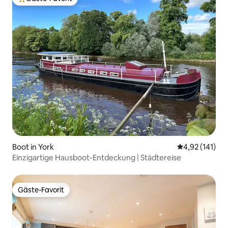
Beliebter Gäste-Favorit.
Boot in York
Durchschnittl
4,92 (141)
Einzigartige Hausboot-Entdeckung | Städtereise
Gäste-Favorit
Gäste-Favorit