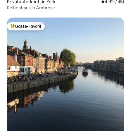
Privatunterkunft in York
Durchschnittl
4,92 (145)
Reihenhaus in Ambrose
Gäste-Favorit
Beliebter Gäste-Favorit.