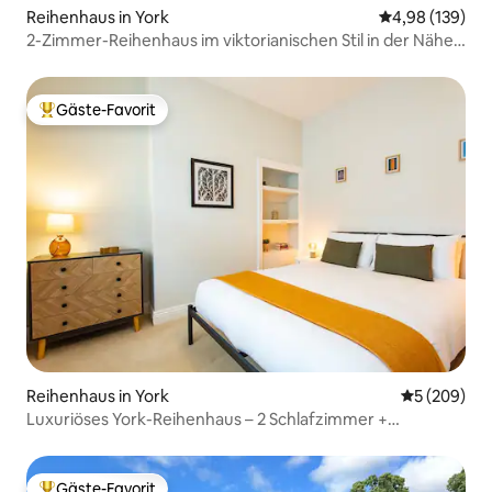
Reihenhaus in York
Durchschnittli
4,98 (139)
2-Zimmer-Reihenhaus im viktorianischen Stil in der Nähe
der Bishopthorpe Road
Gäste-Favorit
Beliebter Gäste-Favorit.
Reihenhaus in York
Durchschnit
5 (209)
Luxuriöses York-Reihenhaus – 2 Schlafzimmer +
Privatparkplatz
Gäste-Favorit