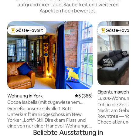
aufgrund ihrer Lage, Sauberkeit und weiteren
Aspekten hoch bewertet.
Gäste-Favorit
Gäste-Favorit
Beliebter Gäste-Favorit.
Beliebter Gäste-F
Eigentumswohnung
Wohnung in York
Durchschnittliche Bewertung
5 (366)
Luxus-Wohnung i
Cocoa Isabella (mit zugewiesenem
Tritt in die Zeit z
sicherem Parkplatz)
Genieße unsere stilvolle 1-Bett-
Nacht am Geburts
Unterkunft im Erdgeschoss im New
Rowntree — Yorks
Yorker „Loft“-Stil. Direkt am Fluss und
Chocolatier und Ph
eine von nur einer Handvoll Wohnungen
hier geboren wur
Beliebte Ausstattung in
wie diese in der Stadt. Beobachte das
viktorianische d