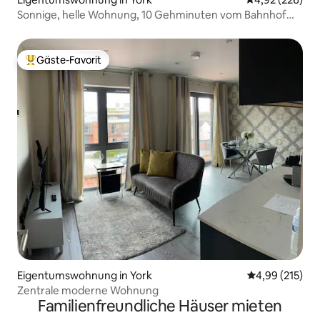
Sonnige, helle Wohnung, 10 Gehminuten vom Bahnhof
und der Stadt entfernt
Gäste-Favorit
Beliebter Gäste-Favorit.
Eigentumswohnung in York
Durchschnittl
4,99 (215)
Zentrale moderne Wohnung
Familienfreundliche Häuser mieten