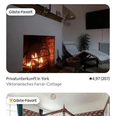
Gäste-Favorit
Gäste-Favorit
Privatunterkunft in York
Durchschnittli
4,97 (207)
Viktorianisches Farrar-Cottage
Gäste-Favorit
Beliebter Gäste-Favorit.