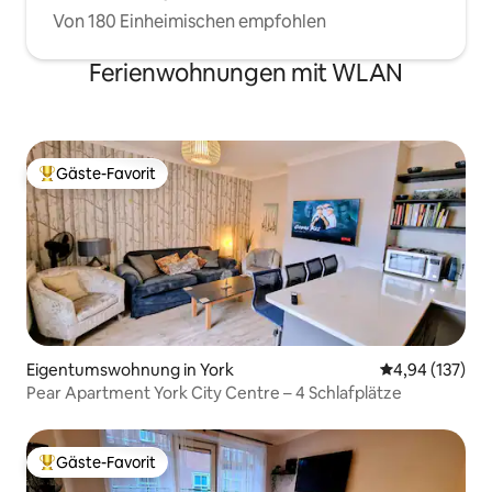
Von 180 Einheimischen empfohlen
Ferienwohnungen mit WLAN
Gäste-Favorit
Beliebter Gäste-Favorit.
Eigentumswohnung in York
Durchschnittl
4,94 (137)
Pear Apartment York City Centre – 4 Schlafplätze
Gäste-Favorit
Beliebter Gäste-Favorit.