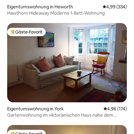
Eigentumswohnung in Heworth
Durchschnittli
4,99 (334)
Hawthorn Hideaway Moderne 1-Bett-Wohnung
Gäste-Favorit
Beliebter Gäste-Favorit.
Eigentumswohnung in York
Durchschnittl
4,96 (174)
Gartenwohnung im viktorianischen Haus nahe dem
Stadtzentrum