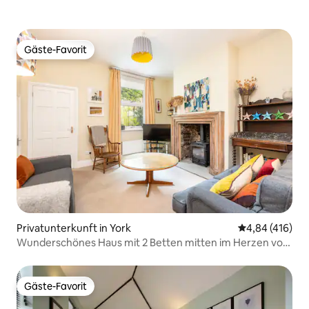
Gäste-Favorit
Gäste-Favorit
Privatunterkunft in York
Durchschnittli
4,84 (416)
Wunderschönes Haus mit 2 Betten mitten im Herzen von
York
Gäste-Favorit
Gäste-Favorit