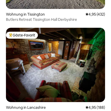
Wohnung in Tissington
Durchschnittli
4,95 (432)
Butlers Retreat Tissington Hall Derbyshire
Gäste-Favorit
Beliebter Gäste-Favorit.
Wohnung in Lancashire
Durchschnittli
4,95 (188)