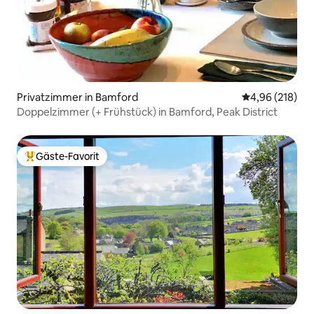
Privatzimmer in Bamford
Durchschnittli
4,96 (218)
Doppelzimmer (+ Frühstück) in Bamford, Peak District
Gäste-Favorit
Beliebter Gäste-Favorit.