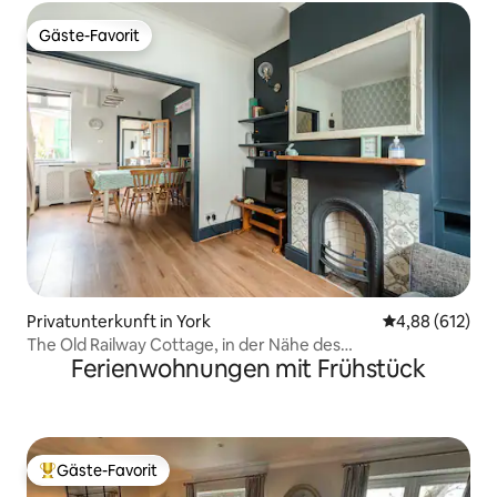
Gäste-Favorit
Gäste-Favorit
Privatunterkunft in York
Durchschnittli
4,88 (612)
The Old Railway Cottage, in der Nähe des
Ferienwohnungen mit Frühstück
Eisenbahnmuseums
Gäste-Favorit
Beliebter Gäste-Favorit.