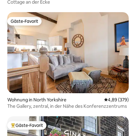
Cottage an der Ecke
Gäste-Favorit
Gäste-Favorit
Wohnung in North Yorkshire
Durchschnittli
4,89 (379)
The Gallery, zentral, in der Nähe des Konferenzzentrums
Gäste-Favorit
Beliebter Gäste-Favorit.