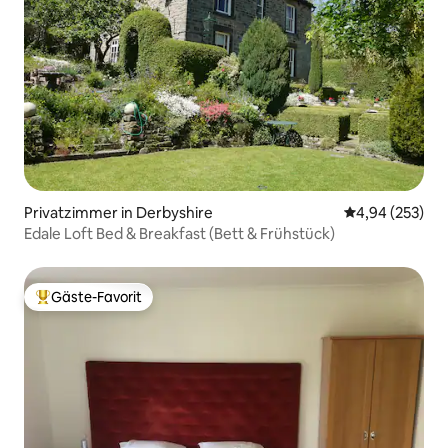
Privatzimmer in Derbyshire
Durchschnittli
4,94 (253)
Edale Loft Bed & Breakfast (Bett & Frühstück)
Gäste-Favorit
Beliebter Gäste-Favorit.