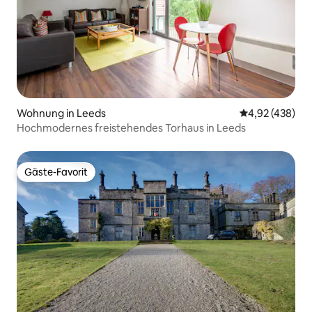
Wohnung in Leeds
Durchschnittli
4,92 (438)
Hochmodernes freistehendes Torhaus in Leeds
Gäste-Favorit
Gäste-Favorit