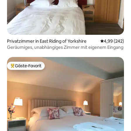
Privatzimmer in East Riding of Yorkshire
Durchschnittli
4,99 (242)
Geräumiges, unabhängiges Zimmer mit eigenem Eingang
Gäste-Favorit
Beliebter Gäste-Favorit.