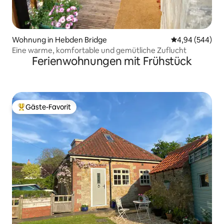
Wohnung in Hebden Bridge
Durchschnittli
4,94 (544)
Eine warme, komfortable und gemütliche Zuflucht
Ferienwohnungen mit Frühstück
Gäste-Favorit
Beliebter Gäste-Favorit.