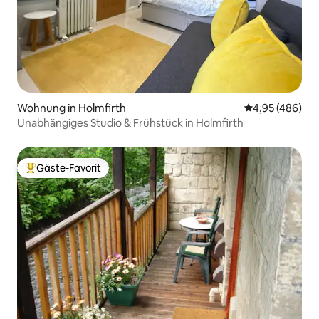
Wohnung in Holmfirth
Durchschnittli
4,95 (486)
Unabhängiges Studio & Frühstück in Holmfirth
Gäste-Favorit
Beliebter Gäste-Favorit.