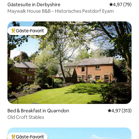
Gästesuite in Derbyshire
Durchschnittl
4,97 (79)
Maywalk House B&B – Historisches Pestdorf Eyam
Gäste-Favorit
Beliebter Gäste-Favorit.
Bed & Breakfast in Quarndon
Durchschnittl
4,97 (313)
Old Croft Stables
Gäste-Favorit