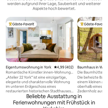
werden aufgrund ihrer Lage, Sauberkeit und weiterer
Aspekte hoch bewertet.
Gäste-Favorit
Gäste-Favorit
Beliebter Gäste-Favorit.
Beliebter Gäste-F
Eigentumswohnung in York
Durchschnittliche Bewertung: 4
4,99 (402)
Baumhaus in West 
e
Romantische Künstler:innen-Wohnung.
Die Baumhütte
Stadtzentrum. Kostenloser Parkplatz.
„Atelier 22 York“ ist eine einzigartige,
Die beheizte Baum
elegante und charaktervolle Wohnung
einem kleinen ab
im unteren Erdgeschoss eines
oberhalb eines ste
restaurierten historischen Stadthauses
Zedernholz ausgekl
Beliebte Ausstattung in
im Stadtzentrum von York. Liebevoll von
Eichenholz verklei
den Künstlerbesitzern gestaltet, wurde
abgelegenen Mühl
Ferienwohnungen mit Frühstück in
sie von Alistair Sawdays „Special Places
in einem ruhigen 