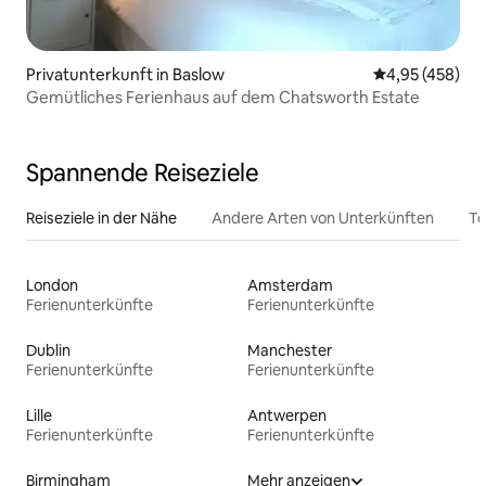
Privatunterkunft in Baslow
Durchschnittli
4,95 (458)
Gemütliches Ferienhaus auf dem Chatsworth Estate
Spannende Reiseziele
Reiseziele in der Nähe
Andere Arten von Unterkünften
To
London
Amsterdam
Ferienunterkünfte
Ferienunterkünfte
Dublin
Manchester
Ferienunterkünfte
Ferienunterkünfte
Lille
Antwerpen
Ferienunterkünfte
Ferienunterkünfte
Birmingham
Mehr anzeigen