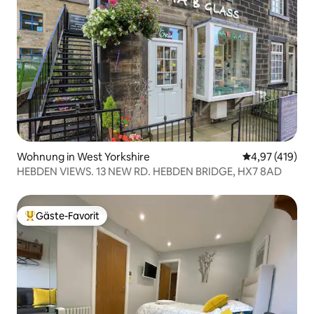
Wohnung in West Yorkshire
Durchschnittl
4,97 (419)
HEBDEN VIEWS. 13 NEW RD. HEBDEN BRIDGE, HX7 8AD
Gäste-Favorit
Beliebter Gäste-Favorit.