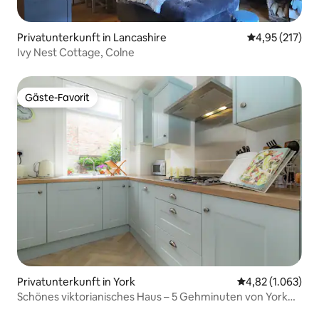
Privatunterkunft in Lancashire
Durchschnittl
4,95 (217)
Ivy Nest Cottage, Colne
Gäste-Favorit
Gäste-Favorit
Privatunterkunft in York
Durchschnittlic
4,82 (1.063)
Schönes viktorianisches Haus – 5 Gehminuten von York
entfernt