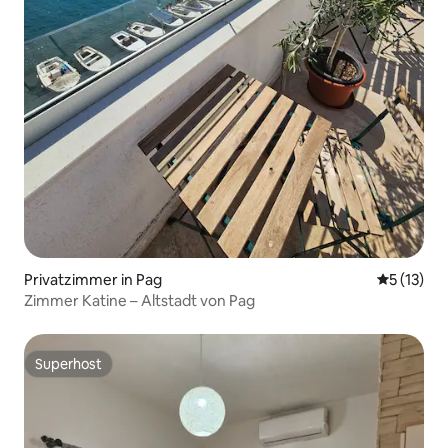
Privatzimmer in Pag
Durchschn
5 (13)
Zimmer Katine – Altstadt von Pag
Superhost
Superhost