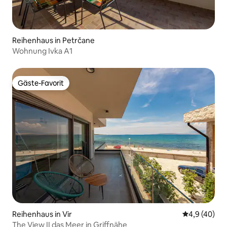
Reihenhaus in Petrčane
Wohnung Ivka A1
Gäste-Favorit
Gäste-Favorit
Reihenhaus in Vir
Durchschnit
4,9 (40)
The View II das Meer in Griffnähe