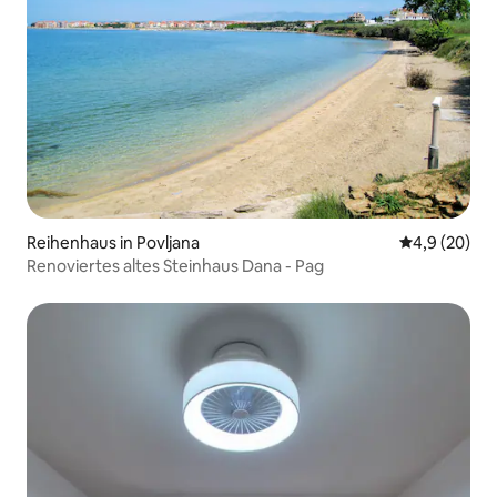
Reihenhaus in Povljana
Durchschnitt
4,9 (20)
Renoviertes altes Steinhaus Dana - Pag