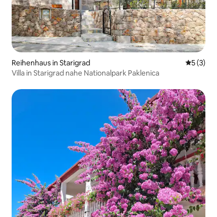
Reihenhaus in Starigrad
Durchsch
5 (3)
Villa in Starigrad nahe Nationalpark Paklenica