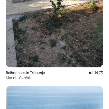
Reihenhaus in Trbounje
Durchschnit
4,14 (7)
Marini - Cvrčak