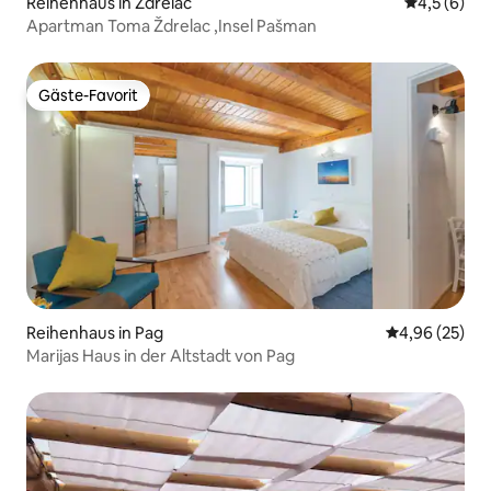
Reihenhaus in Ždrelac
Durchschni
4,5 (6)
Apartman Toma Ždrelac ,Insel Pašman
Gäste-Favorit
Gäste-Favorit
Reihenhaus in Pag
Durchschnittl
4,96 (25)
Marijas Haus in der Altstadt von Pag