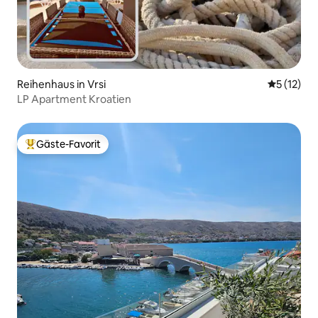
Reihenhaus in Vrsi
Durchschn
5 (12)
LP Apartment Kroatien
Gäste-Favorit
Beliebter Gäste-Favorit.