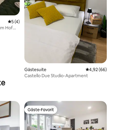
 6 Bewertungen
Durchschnittliche Bewertung: 5 von 5, 4 Bewertungen
5 (4)
im Hof
Gästesuite
Durchschnittliche Be
4,92 (66)
Castello Due Studio-Apartment
te
Gäste-Favorit
Gäste-Favorit