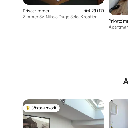
Privatzimmer
Durchschnittliche Be
4,29 (17)
Zimmer Sv. Nikola Dugo Selo, Kroatien
Privatzi
Apartman
A
Gäste-Favorit
Beliebter Gäste-Favorit.