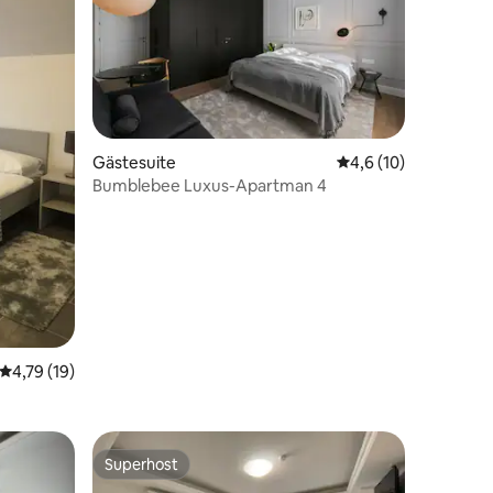
Gästesuite
Durchschnittliche B
4,6 (10)
Bumblebee Luxus-Apartman 4
Durchschnittliche Bewertung: 4,79 von 5, 19 Bewertungen
4,79 (19)
Superhost
Superhost