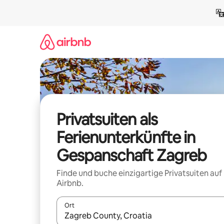
Zu
Inhalten
springen
Privatsuiten als
Ferienunterkünfte in
Gespanschaft Zagreb
Finde und buche einzigartige Privatsuiten auf
Airbnb.
Ort
Wenn Ergebnisse verfügbar sind, navigiere mit d