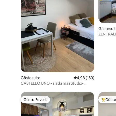
Gästesui
ZENTRAL
Gästesuite
Durchschnittliche Bewe
4,98 (150)
CASTELLO UNO - slatki mali Studio-
Apartman
Gäste-Favorit
Gäste
Gäste-Favorit
Beliebte