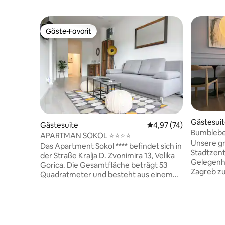
Gäste-Favorit
Gäste-Favorit
Gästesui
Gästesuite
Durchschnittliche Bew
4,97 (74)
APARTMAN SOKOL ⭐⭐⭐⭐
Unsere gr
Das Apartment Sokol **** befindet sich in
Stadtzent
der Straße Kralja D. Zvonimira 13, Velika
Gelegenhe
Gorica. Die Gesamtfläche beträgt 53
Zagreb z
Quadratmeter und besteht aus einem
Bumblebe
Schlafzimmer, einem Badezimmer,
aus 4 bra
einem WC, einer mit Geräten
Apartment
ausgestatteten Küche und einem
Unterkunf
Wohnzimmer. Der Eingang zum
TV, ein ul
Gebäude ist separat. Das Apartment