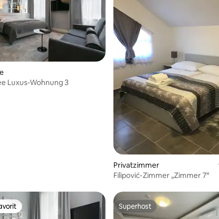
wertung: 4,58 von 5, 12 Bewertungen
te
e Luxus-Wohnung 3
Privatzimmer
Filipović-Zimmer „Zimmer 7“
vorit
Superhost
vorit
Superhost