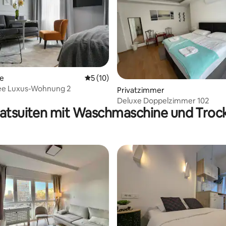
te
Durchschnittliche Bewertung: 5 von 5, 
5 (10)
e Luxus-Wohnung 2
rtung: 4,91 von 5, 529 Bewertungen
Privatzimmer
Deluxe Doppelzimmer 102
vatsuiten mit Waschmaschine und Troc