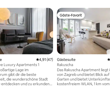
Gäste-Favorit
Gäste-Favorit
te
Durchschnittliche Bewertung: 4,91 von 5, 
4,91 (47)
Gästesuite
D
ertung: 4,97 von 5, 74 Bewertungen
Bumblebee Luxury Apartments 1
Rakuscha
oßartige Lage im
Das Rakuscha Apartment liegt
rum gibt dir die beste
von Zagreb und bietet Blick au
it, die wunderschöne Stadt
Garten und bietet Unterkünfte
u entdecken und zu erkunden!
kostenfreiem WLAN, 1 km vom
e Luxury Apartments besteht
kroatischen Museum für Naive
ndneuen stilvollen Studio-
entfernt. Gäste, die in diesem
s. Jede klimatisierte
Apartment übernachten, habe
t verfügt über einen Flachbild-
zu einer komplett ausgestatte
traschnelles optisches Internet
Küche. Die Wohnung verfügt über einen