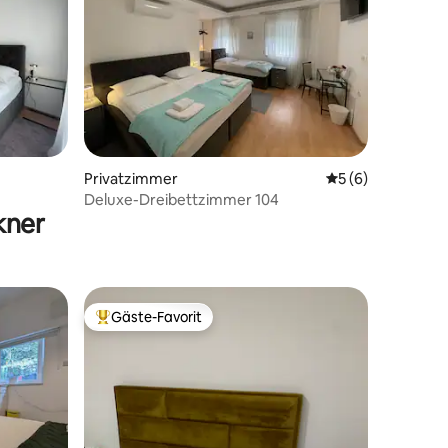
10 Bewertungen
Privatzimmer
Durchschnittlich
5 (6)
Deluxe-Dreibettzimmer 104
kner
Gäste-Favorit
Beliebter Gäste-Favorit.