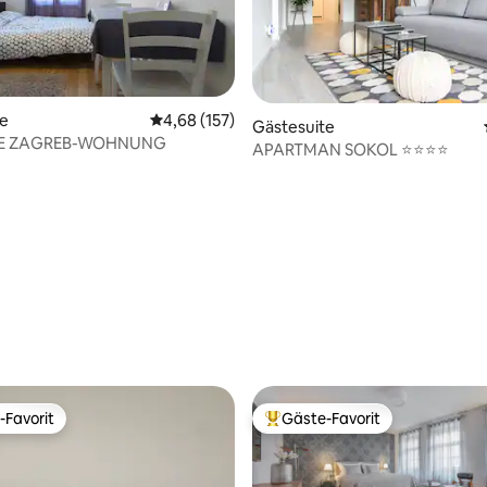
te
Durchschnittliche Bewertung: 4,68 von 5, 1
4,68 (157)
Gästesuite
E ZAGREB-WOHNUNG
APARTMAN SOKOL ⭐⭐⭐⭐
rtung: 4,98 von 5, 150 Bewertungen
-Favorit
Gäste-Favorit
r Gäste-Favorit.
Beliebter Gäste-Favorit.