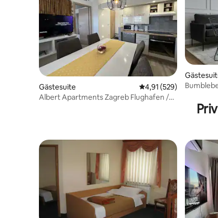
Gästesui
Bumblebe
Gästesuite
Durchschnittliche Bewe
4,91 (529)
Albert Apartments Zagreb Flughafen /
Pri
WLAN / Parkplatz