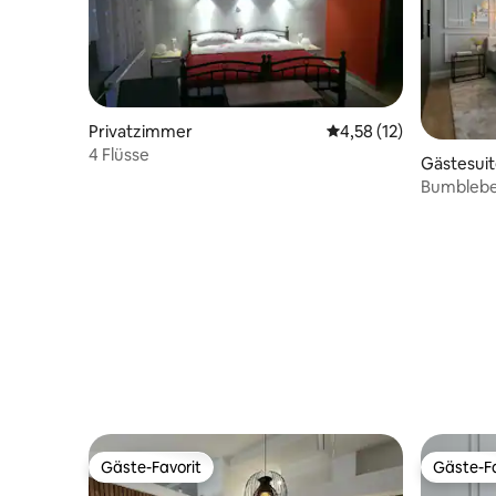
Privatzimmer
Durchschnittliche Be
4,58 (12)
4 Flüsse
Gästesui
Bumblebe
Gäste-Favorit
Gäste-Fa
Gäste-Favorit
Gäste-Fa